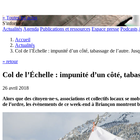
« Toutes les actus
S'informer
Actualités
Agenda
Publications et ressources
Espace presse
Podcasts
Accueil
Actualités
Col de l’Échelle : impunité d’un côté, tabassage de l’autre. Jusq
» retour
Col de l’Échelle : impunité d’un côté, tabas
26 avril 2018
Alors que des citoyen·ne·s, associations et collectifs locaux se mob
de l’ordre, les évènements de ce week-end à Briançon montrent bien