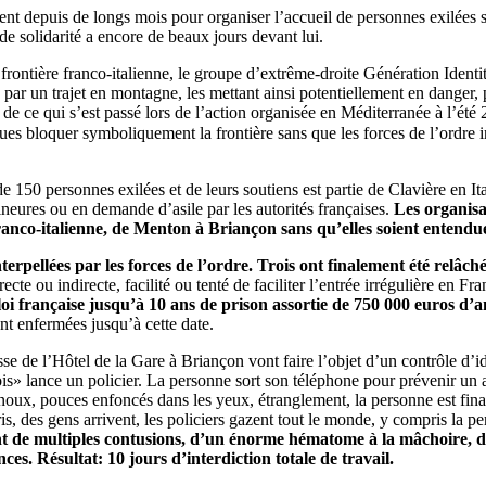
ent depuis de longs mois pour organiser l’accueil de personnes exilées sur
e solidarité a encore de beaux jours devant lui.
rontière franco-italienne, le groupe d’extrême-droite Génération Identitai
ar un trajet en montagne, les mettant ainsi potentiellement en danger, p
de ce qui s’est passé lors de l’action organisée en Méditerranée à l’ét
ues bloquer symboliquement la frontière sans que les forces de l’ordre 
50 personnes exilées et de leurs soutiens est partie de Clavière en Ital
ineures ou en demande d’asile par les autorités françaises.
Les organisat
ranco-italienne, de Menton à Briançon sans qu’elles soient entendue
terpellées par les forces de l’ordre. Trois ont finalement été relâch
recte ou indirecte, facilité ou tenté de faciliter l’entrée irrégulière en 
a loi française jusqu’à 10 ans de prison assortie de 750 000 euros d
ent enfermées jusqu’à cette date.
asse de l’Hôtel de la Gare à Briançon vont faire l’objet d’un contrôle d’
is» lance un policier. La personne sort son téléphone pour prévenir un avoc
oux, pouces enfoncés dans les yeux, étranglement, la personne est finale
cris, des gens arrivent, les policiers gazent tout le monde, y compris la 
 de multiples contusions, d’un énorme hématome à la mâchoire, d’u
ces. Résultat: 10 jours d’interdiction totale de travail.