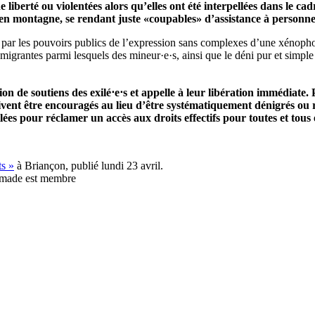
 liberté ou violentées alors qu’elles ont été interpellées dans le ca
en montagne, se rendant juste «coupables» d’assistance à personne 
it par les pouvoirs publics de l’expression sans complexes d’une xénopho
rantes parmi lesquels des mineur·e·s, ainsi que le déni pur et simple d
on de soutiens des exilé
⋅
e
⋅
s et appelle à leur libération immédiate. P
oivent être encouragés au lieu d’être systématiquement dénigrés ou r
ilées pour réclamer un accès aux droits effectifs pour toutes et tous
s »
à Briançon, publié lundi 23 avril.
made est membre