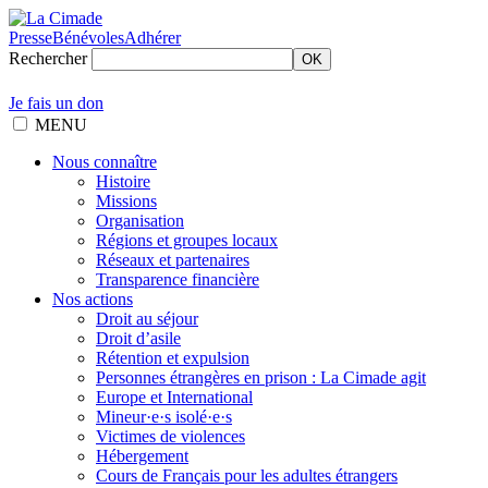
Presse
Bénévoles
Adhérer
Rechercher
OK
Je fais un don
MENU
Nous connaître
Histoire
Missions
Organisation
Régions et groupes locaux
Réseaux et partenaires
Transparence financière
Nos actions
Droit au séjour
Droit d’asile
Rétention et expulsion
Personnes étrangères en prison : La Cimade agit
Europe et International
Mineur·e·s isolé·e·s
Victimes de violences
Hébergement
Cours de Français pour les adultes étrangers