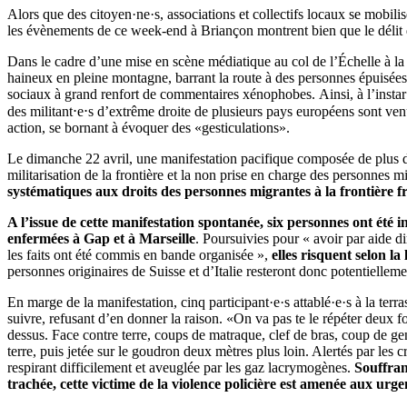
Alors que des citoyen·ne·s, associations et collectifs locaux se mobilis
les évènements de ce week-end à Briançon montrent bien que le délit d
Dans le cadre d’une mise en scène médiatique au col de l’Échelle à la f
haineux en pleine montagne, barrant la route à des personnes épuisées p
sociaux à grand renfort de commentaires xénophobes. Ainsi, à l’instar 
des militant⋅e⋅s d’extrême droite de plusieurs pays européens sont ven
action, se bornant à évoquer des «gesticulations».
Le dimanche 22 avril, une manifestation pacifique composée de plus de 1
militarisation de la frontière et la non prise en charge des personnes m
systématiques aux droits des personnes migrantes à la frontière f
A l’issue de cette manifestation spontanée, six personnes ont été in
enfermées à Gap et à Marseille
. Poursuivies pour « avoir par aide di
les faits ont été commis en bande organisée »,
elles risquent selon l
personnes originaires de Suisse et d’Italie resteront donc potentiellem
En marge de la manifestation, cinq participant·e·s attablé·e·s à la terr
suivre, refusant d’en donner la raison. «On va pas te le répéter deux fo
dessus. Face contre terre, coups de matraque, clef de bras, coup de gen
terre, puis jetée sur le goudron deux mètres plus loin. Alertés par les 
respirant difficilement et aveuglée par les gaz lacrymogènes.
Souffrant
trachée, cette victime de la violence policière est amenée aux urgen