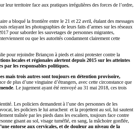
 leur territoire face aux pratiques irrégulières des forces de l’ordre,
re a bloqué la frontière entre le 21 et 22 avril, étalant des messages
uis relayant les photographies de leurs faits d’armes sur les réseaux
é 2017 pour saborder les sauvetages de personnes migrantes,
interviennent ou que les autorités condamnent clairement cette
ie pour rejoindre Briançon à pieds et ainsi protester contre la
ions locales et régionales alertent depuis 2015 sur les atteintes
s par les responsables politiques.
ées mais trois autres sont toujours en détention provisoire,
France de plus d’une vingtaine d’étrangers, avec cette circonstance que
’amende
. Le jugement ayant été renvoyé au 31 mai 2018, ces trois
identité. Les policiers demandent à l’une des personnes de les
at, les policiers le lui arrachent et la projettent au sol, lui sautent
ment traînée par les pieds dans les escaliers, toujours face contre
personne gisant au sol, visage tuméfié, en sang, la mâchoire gonflée,
ne entorse aux cervicales, et de douleur au niveau de la