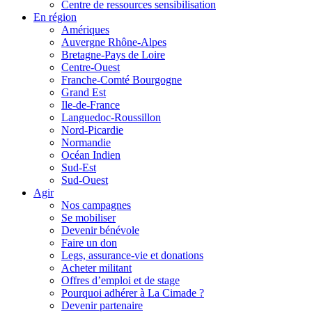
Centre de ressources sensibilisation
En région
Amériques
Auvergne Rhône-Alpes
Bretagne-Pays de Loire
Centre-Ouest
Franche-Comté Bourgogne
Grand Est
Ile-de-France
Languedoc-Roussillon
Nord-Picardie
Normandie
Océan Indien
Sud-Est
Sud-Ouest
Agir
Nos campagnes
Se mobiliser
Devenir bénévole
Faire un don
Legs, assurance-vie et donations
Acheter militant
Offres d’emploi et de stage
Pourquoi adhérer à La Cimade ?
Devenir partenaire