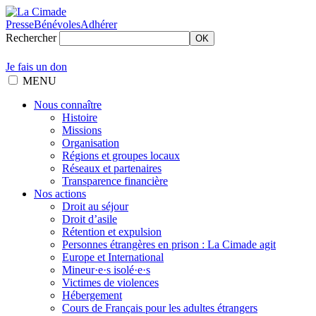
Presse
Bénévoles
Adhérer
Rechercher
OK
Je fais un don
MENU
Nous connaître
Histoire
Missions
Organisation
Régions et groupes locaux
Réseaux et partenaires
Transparence financière
Nos actions
Droit au séjour
Droit d’asile
Rétention et expulsion
Personnes étrangères en prison : La Cimade agit
Europe et International
Mineur·e·s isolé·e·s
Victimes de violences
Hébergement
Cours de Français pour les adultes étrangers