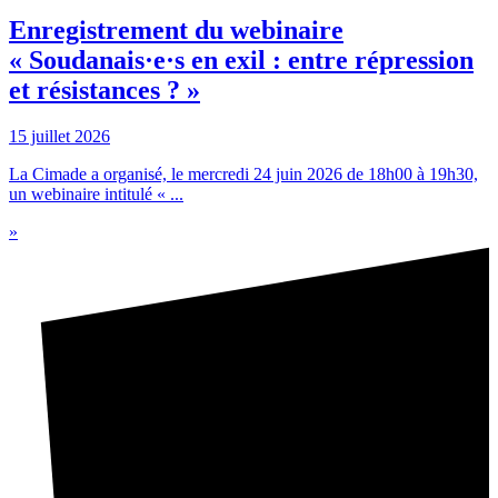
Enregistrement du webinaire
« Soudanais·e·s en exil : entre répression
et résistances ? »
15 juillet 2026
La Cimade a organisé, le mercredi 24 juin 2026 de 18h00 à 19h30,
un webinaire intitulé « ...
»