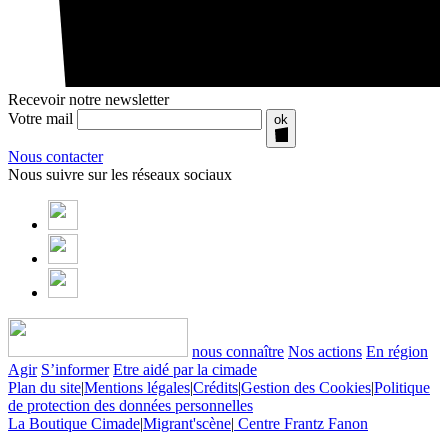
Recevoir notre newsletter
Votre mail
ok
Nous contacter
Nous suivre sur les réseaux sociaux
nous connaître
Nos actions
En région
Agir
S’informer
Etre aidé par la cimade
Plan du site
|
Mentions légales
|
Crédits
|
Gestion des Cookies
|
Politique
de protection des données personnelles
La Boutique Cimade
|
Migrant'scène
|
Centre Frantz Fanon