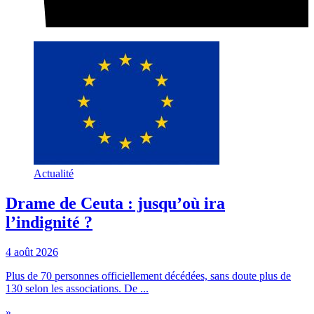
Actualité
Drame de Ceuta : jusqu’où ira
l’indignité ?
4 août 2026
Plus de 70 personnes officiellement décédées, sans doute plus de
130 selon les associations. De ...
»