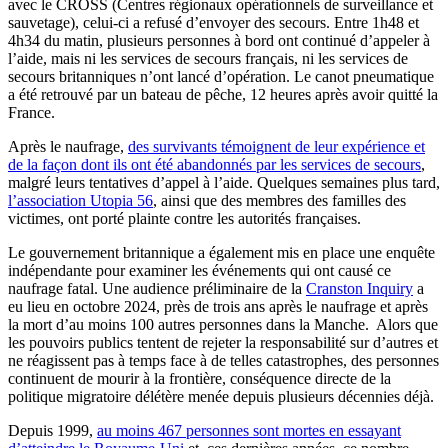
avec le CROSS (Centres régionaux opérationnels de surveillance et
sauvetage), celui-ci a refusé d’envoyer des secours. Entre 1h48 et
4h34 du matin, plusieurs personnes à bord ont continué d’appeler à
l’aide, mais ni les services de secours français, ni les services de
secours britanniques n’ont lancé d’opération. Le canot pneumatique
a été retrouvé par un bateau de pêche, 12 heures après avoir quitté la
France.
Après le naufrage,
des survivants témoignent de leur expérience et
de la façon dont ils ont été abandonnés par les services de secours
,
malgré leurs tentatives d’appel à l’aide. Quelques semaines plus tard,
l’association Utopia 56
, ainsi que des membres des familles des
victimes, ont porté plainte contre les autorités françaises.
Le gouvernement britannique a également mis en place une enquête
indépendante pour examiner les événements qui ont causé ce
naufrage fatal. Une audience préliminaire de la
Cranston Inquiry
a
eu lieu en octobre 2024, près de trois ans après le naufrage et après
la mort d’au moins 100 autres personnes dans la Manche. Alors que
les pouvoirs publics tentent de rejeter la responsabilité sur d’autres et
ne réagissent pas à temps face à de telles catastrophes, des personnes
continuent de mourir à la frontière, conséquence directe de la
politique migratoire délétère menée depuis plusieurs décennies déjà.
Depuis 1999,
au moins 467 personnes sont mortes en essayant