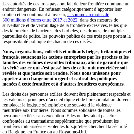
Les autorités de ces trois pays ont fait de leur frontière commune un
endroit dangereux. En refusant catégoriquement d’apporter leur
soutien et en continuant à investir,
la somme au moins de
300 millions d’euros entre 2017 et 2022
, dans des mesures de
surveillance et de verrouillage de la frontière excessives, telles que
des kilomètres de barrières, des barbelés, des drones, de multiples
patrouilles de police, les pouvoirs publics de ces trois pays portent la
responsabilité politique de chacun de ces décès.
Nous, organisations, collectifs et militants belges, britanniques et
français, soutenons les actions entreprises par les proches et les
familles des victimes devant les tribunaux, afin de garantir que
la vérité sur ce qui s’est passé lors de cette nuit meurtrière soit
révélée et que justice soit rendue. Nous nous unissons pour
appeler à un changement urgent et radical des politiques
menées à cette frontière et à d’autres frontières européennes.
Les droits des personnes exilées doivent être pleinement respectés et
les valeurs et principes d’accueil digne et de libre circulation doivent
remplacer la logique xénophobe que sous-tend la violence
meurtrière aux frontières. Nous sommes solidaires de toutes les
personnes exilées sans exception. Elles ne devraient pas être
confrontées au traumatisme supplémentaire que produisent les
frontières militarisées et violentes lorsqu’elles cherchent la sécurité
en Belgique, en France ou au Royaume-Uni.