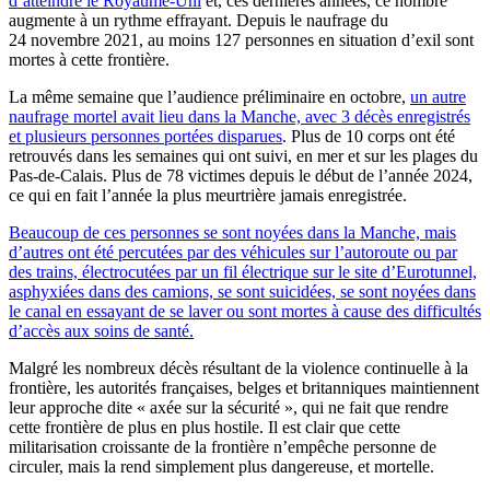
d’atteindre le Royaume-Uni
et, ces dernières années, ce nombre
augmente à un rythme effrayant. Depuis le naufrage du
24 novembre 2021, au moins 127 personnes en situation d’exil sont
mortes à cette frontière.
La même semaine que l’audience préliminaire en octobre,
un autre
naufrage mortel avait lieu dans la Manche, avec 3 décès enregistrés
et plusieurs personnes portées disparues
. Plus de 10 corps ont été
retrouvés dans les semaines qui ont suivi, en mer et sur les plages du
Pas-de-Calais. Plus de 78 victimes depuis le début de l’année 2024,
ce qui en fait l’année la plus meurtrière jamais enregistrée.
Beaucoup de ces personnes se sont noyées dans la Manche, mais
d’autres ont été percutées par des véhicules sur l’autoroute ou par
des trains, électrocutées par un fil électrique sur le site d’Eurotunnel,
asphyxiées dans des camions, se sont suicidées, se sont noyées dans
le canal en essayant de se laver ou sont mortes à cause des difficultés
d’accès aux soins de santé.
Malgré les nombreux décès résultant de la violence continuelle à la
frontière, les autorités françaises, belges et britanniques maintiennent
leur approche dite « axée sur la sécurité », qui ne fait que rendre
cette frontière de plus en plus hostile. Il est clair que cette
militarisation croissante de la frontière n’empêche personne de
circuler, mais la rend simplement plus dangereuse, et mortelle.