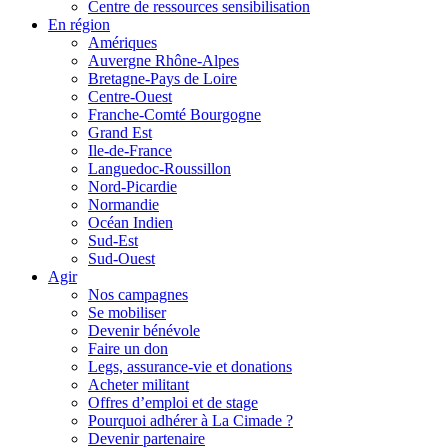
Centre de ressources sensibilisation
En région
Amériques
Auvergne Rhône-Alpes
Bretagne-Pays de Loire
Centre-Ouest
Franche-Comté Bourgogne
Grand Est
Ile-de-France
Languedoc-Roussillon
Nord-Picardie
Normandie
Océan Indien
Sud-Est
Sud-Ouest
Agir
Nos campagnes
Se mobiliser
Devenir bénévole
Faire un don
Legs, assurance-vie et donations
Acheter militant
Offres d’emploi et de stage
Pourquoi adhérer à La Cimade ?
Devenir partenaire