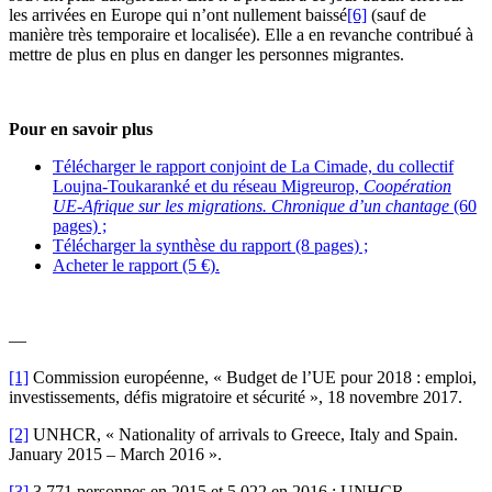
les arrivées en Europe qui n’ont nullement baissé
[6]
(sauf de
manière très temporaire et localisée). Elle a en revanche contribué à
mettre de plus en plus en danger les personnes migrantes.
Pour en savoir plus
Télécharger le rapport conjoint de La Cimade, du collectif
Loujna-Toukaranké et du réseau Migreurop,
Coopération
UE-Afrique sur les migrations. Chronique d’un chantage
(60
pages) ;
Télécharger la synthèse du rapport (8 pages) ;
Acheter le rapport (5 €).
—
[1]
Commission européenne, « Budget de l’UE pour 2018 : emploi,
investissements, défis migratoire et sécurité », 18 novembre 2017.
[2]
UNHCR, « Nationality of arrivals to Greece, Italy and Spain.
January 2015 – March 2016 ».
[3]
3 771 personnes en 2015 et 5 022 en 2016 : UNHCR,