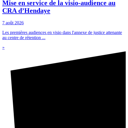
Mise en service de la visio-audience au
CRA d’Hendaye
7 août 2026
Les premières audiences en visio dans l'annexe de justice attenante
au centre de rétention ...
»