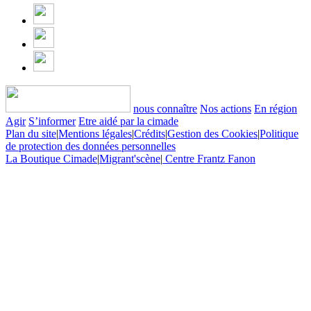
nous connaître
Nos actions
En région
Agir
S’informer
Etre aidé par la cimade
Plan du site
|
Mentions légales
|
Crédits
|
Gestion des Cookies
|
Politique
de protection des données personnelles
La Boutique Cimade
|
Migrant'scène
|
Centre Frantz Fanon