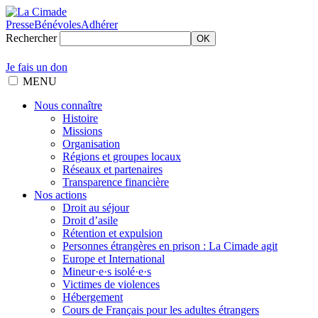
Presse
Bénévoles
Adhérer
Rechercher
OK
Je fais un don
MENU
Nous connaître
Histoire
Missions
Organisation
Régions et groupes locaux
Réseaux et partenaires
Transparence financière
Nos actions
Droit au séjour
Droit d’asile
Rétention et expulsion
Personnes étrangères en prison : La Cimade agit
Europe et International
Mineur·e·s isolé·e·s
Victimes de violences
Hébergement
Cours de Français pour les adultes étrangers