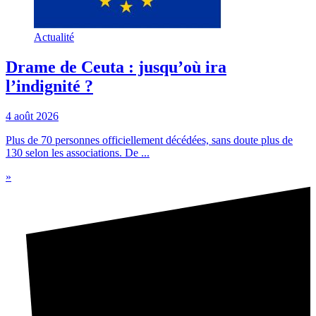
Actualité
Drame de Ceuta : jusqu’où ira
l’indignité ?
4 août 2026
Plus de 70 personnes officiellement décédées, sans doute plus de
130 selon les associations. De ...
»