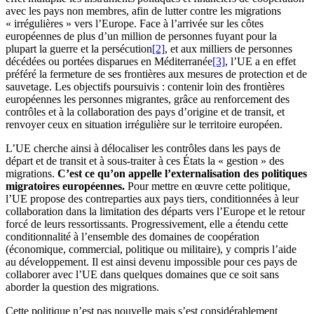
avec les pays non membres, afin de lutter contre les migrations
« irrégulières » vers l’Europe. Face à l’arrivée sur les côtes
européennes de plus d’un million de personnes fuyant pour la
plupart la guerre et la persécution
[2]
, et aux milliers de personnes
décédées ou portées disparues en Méditerranée
[3]
, l’UE a en effet
préféré la fermeture de ses frontières aux mesures de protection et de
sauvetage. Les objectifs poursuivis : contenir loin des frontières
européennes les personnes migrantes, grâce au renforcement des
contrôles et à la collaboration des pays d’origine et de transit, et
renvoyer ceux en situation irrégulière sur le territoire européen.
L’UE cherche ainsi à délocaliser les contrôles dans les pays de
départ et de transit et à sous-traiter à ces États la « gestion » des
migrations.
C’est ce qu’on appelle l’externalisation des politiques
migratoires européennes.
Pour mettre en œuvre cette politique,
l’UE propose des contreparties aux pays tiers, conditionnées à leur
collaboration dans la limitation des départs vers l’Europe et le retour
forcé de leurs ressortissants. Progressivement, elle a étendu cette
conditionnalité à l’ensemble des domaines de coopération
(économique, commercial, politique ou militaire), y compris l’aide
au développement. Il est ainsi devenu impossible pour ces pays de
collaborer avec l’UE dans quelques domaines que ce soit sans
aborder la question des migrations.
Cette politique n’est pas nouvelle mais s’est considérablement