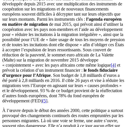
développée depuis 2015 avec une multiplication des instruments de
coopération sur les migrations et de nouveaux financements
européens souvent difficiles à décrypter tant sur leurs objectifs que
sur leurs montants. Parmi les instruments clés :
l’agenda européen
en matière de migration
de mai 2015, qui prévoit ainsi d’utiliser la
coopération avec les pays non-membres et l’aide au développement
pour « réduire les incitations à la migration irrégulière », ainsi que la
possibilité pour l’UE de « faire usage de tous les moyens de pression
et de toutes les incitations dont elle dispose » afin d’obliger ces États
à accepter l’expulsion de leurs ressortissants. Sous couvert de
réduction de la pauvreté, le sommet euro africain de La Valette
(Malte) sur la migration de novembre 2015 développe
« conjointement » avec les pays africains cette même logique
[4]
et
prévoit la création d’un instrument financier :
le fonds fiduciaire
d’urgence pour l’Afrique
. Son budget de 1,8 milliards d’euros a
été porté à 2,8 milliards en 2016.
Il
cible 26 pays et vise à réduire les
migrations vers l’Europe en agissant sur leurs « causes profondes »
et le développement. 93 % de ce budget provient de la réaffectation
d’autres fonds européens, dont 78% du fond européen de
développement (FED)
[5]
.
À l’œuvre depuis le début des années 2000, cette politique a surtout
provoqué des changements continuels des routes empruntées par les
personnes migrantes. Là où une voie se ferme, une autre s’ouvre,
souvent plus dangereuse. Elle n’a produit à ce jour aucun effet sur