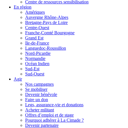
Centre de ressources sensibilisation
En région
Amériques
Auvergne Rhône-Alpes
Bretagne-Pays de Loire
Centre-Ouest
Franche-Comté Bourgogne
Grand Est
Ile-de-France
Languedoc-Roussillon
Nord-Picardie
Normandie
Océan Indien
Sud-Est
Sud-Ouest
Agir
Nos campagnes
Se mobiliser
Devenir bénévole
Faire un don
Legs, assurance-vie et donations
Acheter militant
Offres d’emploi et de stage
Pourquoi adhérer à La Cimade ?
Devenir partenaire