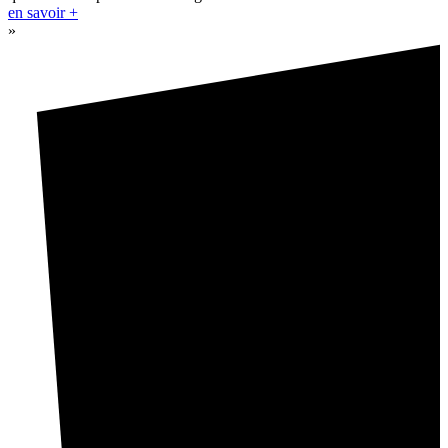
en savoir +
»