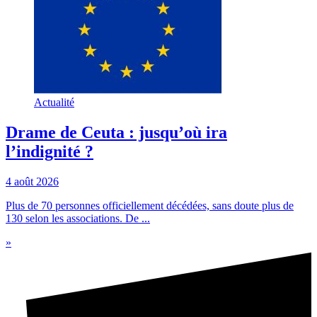
Actualité
Drame de Ceuta : jusqu’où ira
l’indignité ?
4 août 2026
Plus de 70 personnes officiellement décédées, sans doute plus de
130 selon les associations. De ...
»