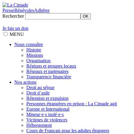
Presse
Bénévoles
Adhérer
Rechercher
OK
Je fais un don
MENU
Nous connaître
Histoire
Missions
Organisation
Régions et groupes locaux
Réseaux et partenaires
Transparence financière
Nos actions
Droit au séjour
Droit d’asile
Rétention et expulsion
Personnes étrangères en prison : La Cimade agit
Europe et International
Mineur·e·s isolé·e·s
Victimes de violences
Hébergement
Cours de Français pour les adultes étrangers