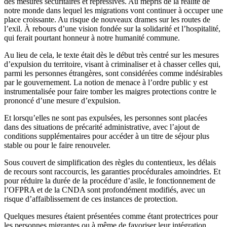
des mesures sécuritaires et répressives. Au mépris de la réalité de
notre monde dans lequel les migrations vont continuer à occuper une
place croissante. Au risque de nouveaux drames sur les routes de
l’exil. À rebours d’une vision fondée sur la solidarité et l’hospitalité,
qui ferait pourtant honneur à notre humanité commune.
Au lieu de cela, le texte était dès le début très centré sur les mesures
d’expulsion du territoire, visant à criminaliser et à chasser celles qui,
parmi les personnes étrangères, sont considérées comme indésirables
par le gouvernement. La notion de menace à l’ordre public y est
instrumentalisée pour faire tomber les maigres protections contre le
prononcé d’une mesure d’expulsion.
Et lorsqu’elles ne sont pas expulsées, les personnes sont placées
dans des situations de précarité administrative, avec l’ajout de
conditions supplémentaires pour accéder à un titre de séjour plus
stable ou pour le faire renouveler.
Sous couvert de simplification des règles du contentieux, les délais
de recours sont raccourcis, les garanties procédurales amoindries. Et
pour réduire la durée de la procédure d’asile, le fonctionnement de
l’OFPRA et de la CNDA sont profondément modifiés, avec un
risque d’affaiblissement de ces instances de protection.
Quelques mesures étaient présentées comme étant protectrices pour
les personnes migrantes ou à même de favoriser leur intégration.