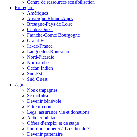
Centre de ressources sensibilisation
En région
Amériques
Auvergne Rhône-Alpes
Bretagne-Pays de Loire
Centre-Ouest
Franche-Comté Bourgogne
Grand Est
Ile-de-France
Languedoc-Roussillon
Nord-Picardie
Normandie
Océan Indien
Sud-Est
Sud-Ouest
Agir
Nos campagnes
Se mobiliser
Devenir bénévole
Faire un don
Legs, assurance-vie et donations
Acheter militant
Offres d’emploi et de stage
Pourquoi adhérer à La Cimade ?
Devenir partenaire