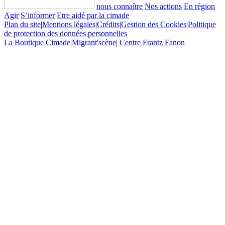
nous connaître
Nos actions
En région
Agir
S’informer
Etre aidé par la cimade
Plan du site
|
Mentions légales
|
Crédits
|
Gestion des Cookies
|
Politique
de protection des données personnelles
La Boutique Cimade
|
Migrant'scène
|
Centre Frantz Fanon