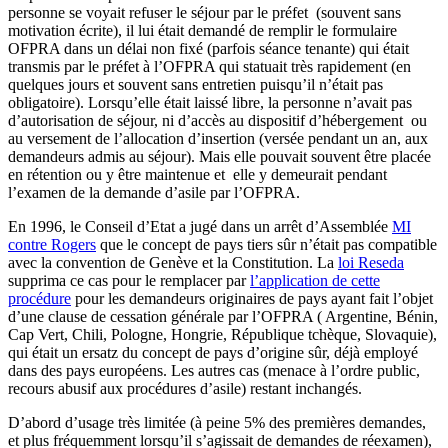
personne se voyait refuser le séjour par le préfet (souvent sans
motivation écrite), il lui était demandé de remplir le formulaire
OFPRA dans un délai non fixé (parfois séance tenante) qui était
transmis par le préfet à l’OFPRA qui statuait très rapidement (en
quelques jours et souvent sans entretien puisqu’il n’était pas
obligatoire). Lorsqu’elle était laissé libre, la personne n’avait pas
d’autorisation de séjour, ni d’accès au dispositif d’hébergement ou
au versement de l’allocation d’insertion (versée pendant un an, aux
demandeurs admis au séjour). Mais elle pouvait souvent être placée
en rétention ou y être maintenue et elle y demeurait pendant
l’examen de la demande d’asile par l’OFPRA.
En 1996, le Conseil d’Etat a jugé dans un arrêt d’Assemblée
MI
contre Rogers
que le concept de pays tiers sûr n’était pas compatible
avec la convention de Genève et la Constitution. La
loi Reseda
supprima ce cas pour le remplacer par
l’application de cette
procédure
pour les demandeurs originaires de pays ayant fait l’objet
d’une clause de cessation générale par l’OFPRA ( Argentine, Bénin,
Cap Vert, Chili, Pologne, Hongrie, République tchèque, Slovaquie),
qui était un ersatz du concept de pays d’origine sûr, déjà employé
dans des pays européens. Les autres cas (menace à l’ordre public,
recours abusif aux procédures d’asile) restant inchangés.
D’abord d’usage très limitée (à peine 5% des premières demandes,
et plus fréquemment lorsqu’il s’agissait de demandes de réexamen),