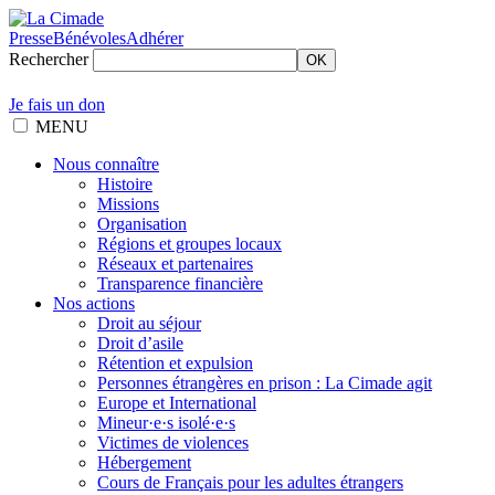
Presse
Bénévoles
Adhérer
Rechercher
OK
Je fais un don
MENU
Nous connaître
Histoire
Missions
Organisation
Régions et groupes locaux
Réseaux et partenaires
Transparence financière
Nos actions
Droit au séjour
Droit d’asile
Rétention et expulsion
Personnes étrangères en prison : La Cimade agit
Europe et International
Mineur·e·s isolé·e·s
Victimes de violences
Hébergement
Cours de Français pour les adultes étrangers