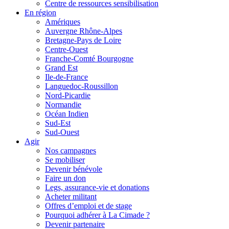
Centre de ressources sensibilisation
En région
Amériques
Auvergne Rhône-Alpes
Bretagne-Pays de Loire
Centre-Ouest
Franche-Comté Bourgogne
Grand Est
Ile-de-France
Languedoc-Roussillon
Nord-Picardie
Normandie
Océan Indien
Sud-Est
Sud-Ouest
Agir
Nos campagnes
Se mobiliser
Devenir bénévole
Faire un don
Legs, assurance-vie et donations
Acheter militant
Offres d’emploi et de stage
Pourquoi adhérer à La Cimade ?
Devenir partenaire