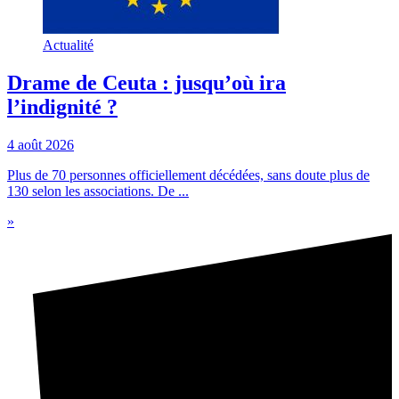
Actualité
Drame de Ceuta : jusqu’où ira
l’indignité ?
4 août 2026
Plus de 70 personnes officiellement décédées, sans doute plus de
130 selon les associations. De ...
»