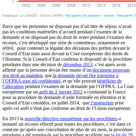
Parce que les personnes ne disposait pas d’un titre de séjour, n’avait
pas les conditions matérielles d’accueil pendant l’examen de la
demande et ne disposait pas du droit de rester pendant l’examen des
recours, s’est développé une série de contentieux, notamment en
référé, pour contester la légalité des décisions des préfets devant le
Conseil d’Etat mais aussi devant la Cour européenne des droits de
l’Homme. Si le Conseil d’Etat confirma le dispositif de la procédure
prioritaire dans une décision de
décembre 2013
, c’est après avoir
affirmé que la personne devait être munie d’un
document prouvant
son droit au maintien
, que
la demande devait être transmise à
l’OFPRA sous pli confidentiel
, et qu’elle pouvait
bénéficier de
l’allocation
pendant l’examen de la demande par l’OFPRA. La Cour
européenne par un
arrêt du 2 janvier 2012
a condamné la France
pour sa procédure de demande d’asile formulée en rétention et le
Conseil d’Etat considéra, en juillet 2014, que
l’instruction
prise
après cet arrêt n’était pas conforme au droit de l’Union européenne;
En 2013 la
nouvelle directive européenne sur les procédures
a
instauré un recours effectif pour toutes les procédures, c’est dans ce
contexte qu’après une concertation de plus de six mois, la procédure
prioritaire a été remplacée par la procédure accélérée par
la loi du 29