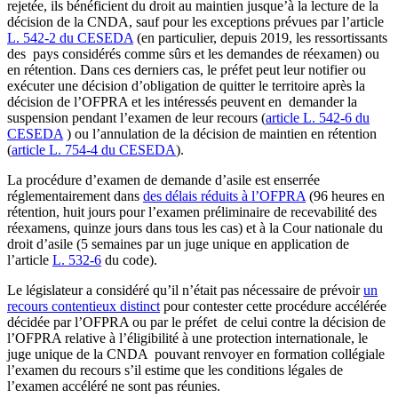
rejetée, ils bénéficient du droit au maintien jusque’à la lecture de la
décision de la CNDA, sauf pour les exceptions prévues par l’article
L. 542-2 du CESEDA
(en particulier, depuis 2019, les ressortissants
des pays considérés comme sûrs et les demandes de réexamen) ou
en rétention. Dans ces derniers cas, le préfet peut leur notifier ou
exécuter une décision d’obligation de quitter le territoire après la
décision de l’OFPRA et les intéressés peuvent en
demander la
suspension pendant l’examen de leur recours (
article L. 542-6 du
CESEDA
)
ou l’annulation de la décision de maintien en rétention
(
article L. 754-4 du CESEDA
).
La procédure d’examen de demande d’asile est enserrée
réglementairement dans
des délais réduits à l’OFPRA
(96 heures en
rétention, huit jours pour l’examen préliminaire de recevabilité des
réexamens, quinze jours dans tous les cas) et à la Cour nationale du
droit d’asile (5 semaines par un juge unique en application de
l’article
L. 532-6
du code).
Le législateur a considéré qu’il n’était pas nécessaire de prévoir
un
recours contentieux distinct
pour contester cette procédure accélérée
décidée par l’OFPRA ou par le préfet de celui contre la décision de
l’OFPRA relative à l’éligibilité à une protection internationale, le
juge unique de la CNDA pouvant renvoyer en formation collégiale
l’examen du recours s’il estime que les conditions légales de
l’examen accéléré ne sont pas réunies.