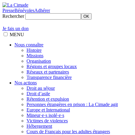
Presse
Bénévoles
Adhérer
Rechercher
OK
Je fais un don
MENU
Nous connaître
Histoire
Missions
Organisation
Régions et groupes locaux
Réseaux et partenaires
Transparence financière
Nos actions
Droit au séjour
Droit d’asile
Rétention et expulsion
Personnes étrangères en prison : La Cimade agit
Europe et International
Mineur·e·s isolé·e·s
Victimes de violences
Hébergement
Cours de Français pour les adultes étrangers