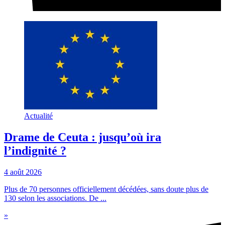
Actualité
Drame de Ceuta : jusqu’où ira
l’indignité ?
4 août 2026
Plus de 70 personnes officiellement décédées, sans doute plus de
130 selon les associations. De ...
»