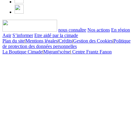
nous connaître
Nos actions
En région
Agir
S’informer
Etre aidé par la cimade
Plan du site
|
Mentions légales
|
Crédits
|
Gestion des Cookies
|
Politique
de protection des données personnelles
La Boutique Cimade
|
Migrant'scène
|
Centre Frantz Fanon