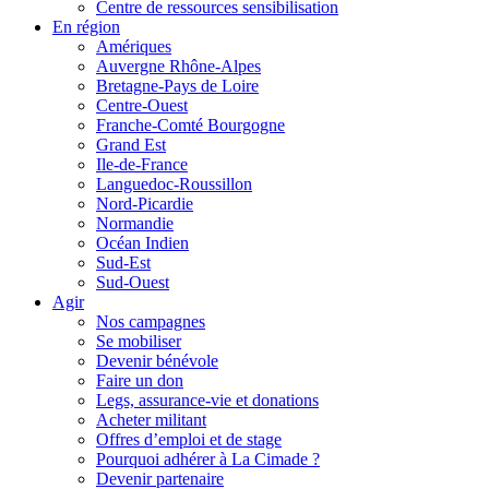
Centre de ressources sensibilisation
En région
Amériques
Auvergne Rhône-Alpes
Bretagne-Pays de Loire
Centre-Ouest
Franche-Comté Bourgogne
Grand Est
Ile-de-France
Languedoc-Roussillon
Nord-Picardie
Normandie
Océan Indien
Sud-Est
Sud-Ouest
Agir
Nos campagnes
Se mobiliser
Devenir bénévole
Faire un don
Legs, assurance-vie et donations
Acheter militant
Offres d’emploi et de stage
Pourquoi adhérer à La Cimade ?
Devenir partenaire