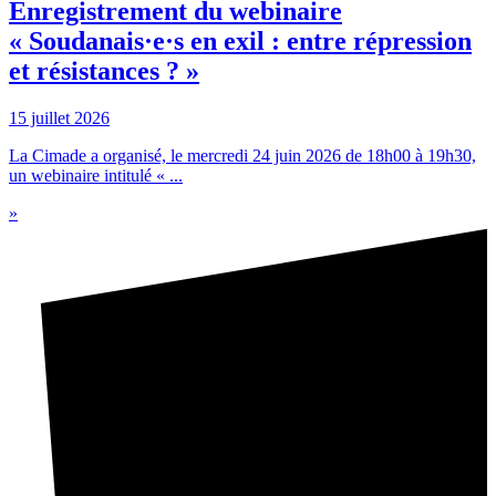
Enregistrement du webinaire
« Soudanais·e·s en exil : entre répression
et résistances ? »
15 juillet 2026
La Cimade a organisé, le mercredi 24 juin 2026 de 18h00 à 19h30,
un webinaire intitulé « ...
»