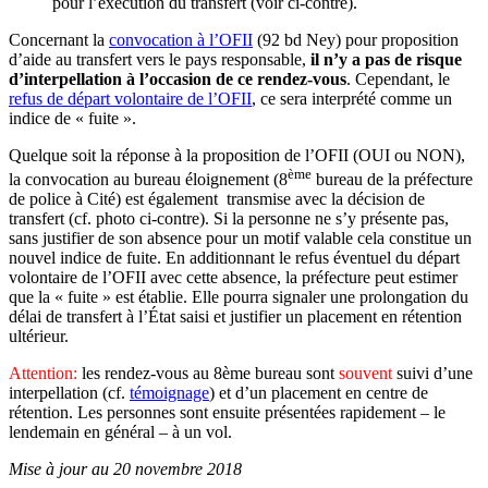
pour l’exécution du transfert (voir ci-contre).
Concernant la
convocation à l’OFII
(92 bd Ney) pour proposition
d’aide au transfert vers le pays responsable,
il n’y a pas de risque
d’interpellation à l’occasion de ce rendez-vous
. Cependant, le
refus de départ volontaire de l’OFII
, ce sera interprété comme un
indice de « fuite ».
Quelque soit la réponse à la proposition de l’OFII (OUI ou NON),
ème
la convocation au bureau éloignement (8
bureau de la préfecture
de police à Cité) est également transmise avec la décision de
transfert (cf. photo ci-contre). Si la personne ne s’y présente pas,
sans justifier de son absence pour un motif valable cela constitue un
nouvel indice de fuite. En additionnant le refus éventuel du départ
volontaire de l’OFII avec cette absence, la préfecture peut estimer
que la « fuite » est établie. Elle pourra signaler une prolongation du
délai de transfert à l’État saisi et justifier un placement en rétention
ultérieur.
Attention:
les rendez-vous au 8ème bureau sont
souvent
suivi d’une
interpellation (cf.
témoignage
) et d’un placement en centre de
rétention. Les personnes sont ensuite présentées rapidement – le
lendemain en général – à un vol.
Mise à jour au 20 novembre 2018