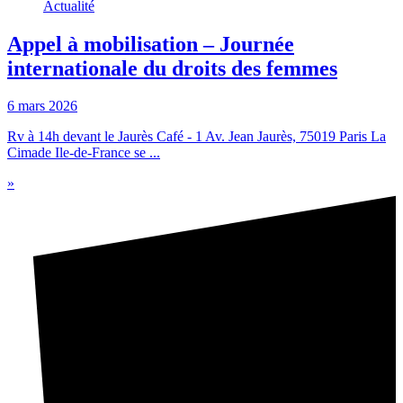
Actualité
Appel à mobilisation – Journée
internationale du droits des femmes
6 mars 2026
Rv à 14h devant le Jaurès Café - 1 Av. Jean Jaurès, 75019 Paris La
Cimade Ile-de-France se ...
»