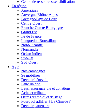
Centre de ressources sensibilisation
En région
Amériques
Auvergne Rhône-Alpes
Bretagne-Pays de Loire
Centre-Ouest
Franche-Comté Bourgogne
Grand Est
Ile-de-France
Languedoc-Roussillon
Nord-Picardie
Normandie
Océan Indien
Sud-Est
Sud-Ouest
Agir
Nos campagnes
Se mobiliser
Devenir bénévole
Faire un don
Legs, assurance-vie et donations
Acheter militant
Offres d’emploi et de stage
Pourquoi adhérer à La Cimade ?
Devenir partenaire