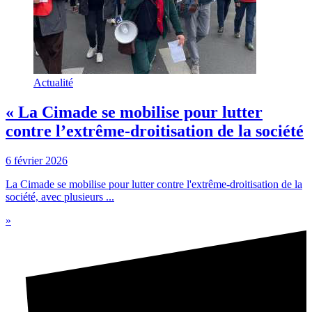
Actualité
« La Cimade se mobilise pour lutter
contre l’extrême-droitisation de la société
6 février 2026
La Cimade se mobilise pour lutter contre l'extrême-droitisation de la
société, avec plusieurs ...
»