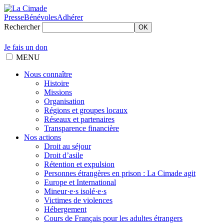
Presse
Bénévoles
Adhérer
Rechercher
OK
Je fais un don
MENU
Nous connaître
Histoire
Missions
Organisation
Régions et groupes locaux
Réseaux et partenaires
Transparence financière
Nos actions
Droit au séjour
Droit d’asile
Rétention et expulsion
Personnes étrangères en prison : La Cimade agit
Europe et International
Mineur·e·s isolé·e·s
Victimes de violences
Hébergement
Cours de Français pour les adultes étrangers