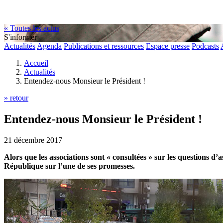
« Toutes les actus
S'informer
Actualités
Agenda
Publications et ressources
Espace presse
Podcasts
Accueil
Actualités
Entendez-nous Monsieur le Président !
» retour
Entendez-nous Monsieur le Président !
21 décembre 2017
Alors que les associations sont « consultées » sur les questions d
République sur l’une de ses promesses.