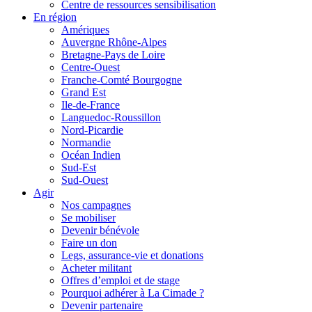
Centre de ressources sensibilisation
En région
Amériques
Auvergne Rhône-Alpes
Bretagne-Pays de Loire
Centre-Ouest
Franche-Comté Bourgogne
Grand Est
Ile-de-France
Languedoc-Roussillon
Nord-Picardie
Normandie
Océan Indien
Sud-Est
Sud-Ouest
Agir
Nos campagnes
Se mobiliser
Devenir bénévole
Faire un don
Legs, assurance-vie et donations
Acheter militant
Offres d’emploi et de stage
Pourquoi adhérer à La Cimade ?
Devenir partenaire