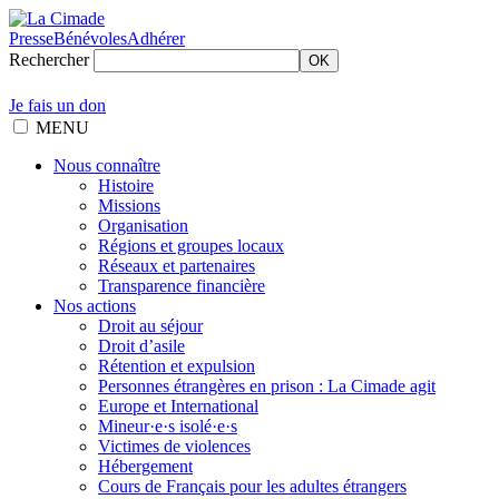
Presse
Bénévoles
Adhérer
Rechercher
OK
Je fais un don
MENU
Nous connaître
Histoire
Missions
Organisation
Régions et groupes locaux
Réseaux et partenaires
Transparence financière
Nos actions
Droit au séjour
Droit d’asile
Rétention et expulsion
Personnes étrangères en prison : La Cimade agit
Europe et International
Mineur·e·s isolé·e·s
Victimes de violences
Hébergement
Cours de Français pour les adultes étrangers