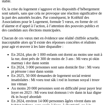
stable.
Or, la crise du logement s’aggrave et les dispositifs d’hébergement
sont saturés, sans que cela ne provoque une réaction
significative de
la part des autorités locales. Par conséquent, le Kolèktif des
Associations pour le Logement, formule
5
vœux, en forme de cri
d’alarme et d’appel à l’action
, à l’attention des pouvoirs publics et
des candidats aux élections
municipales.
Chacun de ces vœux met en évidence une réalité chiffrée actuelle,
inacceptable
alors qu’il existe des réponses concrètes
et réalistes
pour agir et œuvrer à les faire disparaître :
En 2024, plus de 1 000 enfants ont dormi au moins une nuit à
la rue, dont près de 300 de moins de 3 ans :
Mi
vœu pi okin
marmay i dor dann somin
En 2024, 3 000 personnes sont sans domicile fixe :
Mi voeu
pi pèrsone i mor dann somin
En 2025, 50 000 demandes de logement social restent
insatisfaites :
Mi voeu tout sàk i rod in lozman sosyal i
trouv
inn vitman
Au moins 20 000 personnes sont en difficulté pour payer leur
loyer en 2023
: Mi voeu tout domoun i viv dann
in kaz digne
èk in lwayé abordab
En 2024, environ 14 000 personnes âgées vivent dans un