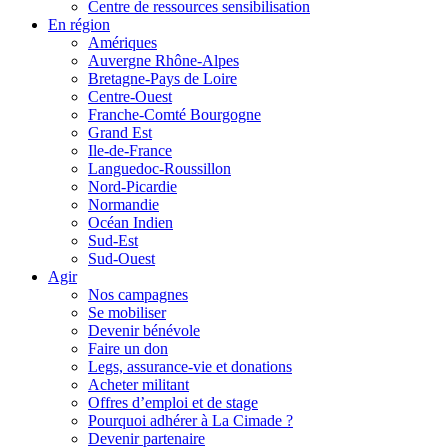
Centre de ressources sensibilisation
En région
Amériques
Auvergne Rhône-Alpes
Bretagne-Pays de Loire
Centre-Ouest
Franche-Comté Bourgogne
Grand Est
Ile-de-France
Languedoc-Roussillon
Nord-Picardie
Normandie
Océan Indien
Sud-Est
Sud-Ouest
Agir
Nos campagnes
Se mobiliser
Devenir bénévole
Faire un don
Legs, assurance-vie et donations
Acheter militant
Offres d’emploi et de stage
Pourquoi adhérer à La Cimade ?
Devenir partenaire