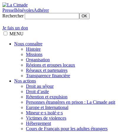
Presse
Bénévoles
Adhérer
Rechercher
OK
Je fais un don
MENU
Nous connaître
Histoire
Missions
Organisation
Régions et groupes locaux
Réseaux et partenaires
Transparence financière
Nos actions
Droit au séjour
Droit d’asile
Rétention et expulsion
Personnes étrangères en prison : La Cimade agit
Europe et International
Mineur·e·s isolé·e·s
Victimes de violences
Hébergement
Cours de Français pour les adultes étrangers