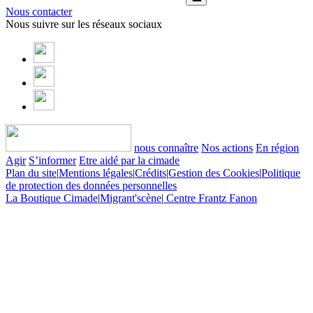
Nous contacter
Nous suivre sur les réseaux sociaux
nous connaître
Nos actions
En région
Agir
S’informer
Etre aidé par la cimade
Plan du site
|
Mentions légales
|
Crédits
|
Gestion des Cookies
|
Politique
de protection des données personnelles
La Boutique Cimade
|
Migrant'scène
|
Centre Frantz Fanon