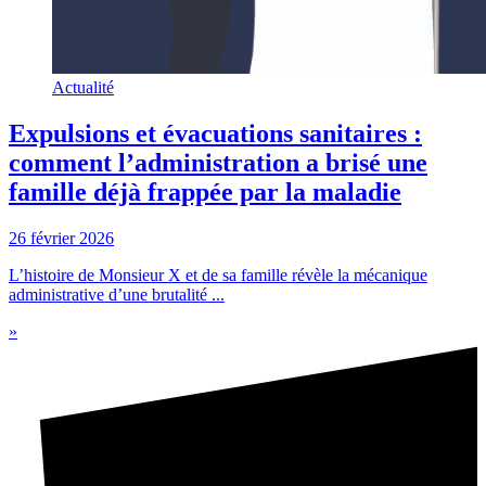
Actualité
Expulsions et évacuations sanitaires :
comment l’administration a brisé une
famille déjà frappée par la maladie
26 février 2026
L’histoire de Monsieur X et de sa famille révèle la mécanique
administrative d’une brutalité ...
»