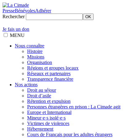
Presse
Bénévoles
Adhérer
Rechercher
OK
Je fais un don
MENU
Nous connaître
Histoire
Missions
Organisation
Régions et groupes locaux
Réseaux et partenaires
Transparence financière
Nos actions
Droit au séjour
Droit d’asile
Rétention et expulsion
Personnes étrangères en prison : La Cimade agit
Europe et International
Mineur·e·s isolé·e·s
Victimes de violences
Hébergement
Cours de Français pour les adultes étrangers