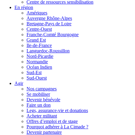
Centre de ressources sensibilisation
En région
Amériques
Auvergne Rhône-Alpes
Bretagne-Pays de Loire
Centre-Ouest
Franche-Comté Bourgogne
Grand Est
Ile-de-France
Languedoc-Roussillon
Nord-Picardie
Normandie
Océan Indien
Sud-Est
Sud-Ouest
Agir
Nos campagnes
Se mobiliser
Devenir bénévole
Faire un don
Legs, assurance-vie et donations
Acheter militant
Offres d’emploi et de stage
Pourquoi adhérer à La Cimade ?
Devenir partenaire