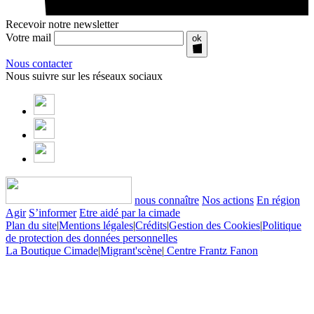
Recevoir notre newsletter
Votre mail
ok
Nous contacter
Nous suivre sur les réseaux sociaux
nous connaître
Nos actions
En région
Agir
S’informer
Etre aidé par la cimade
Plan du site
|
Mentions légales
|
Crédits
|
Gestion des Cookies
|
Politique
de protection des données personnelles
La Boutique Cimade
|
Migrant'scène
|
Centre Frantz Fanon