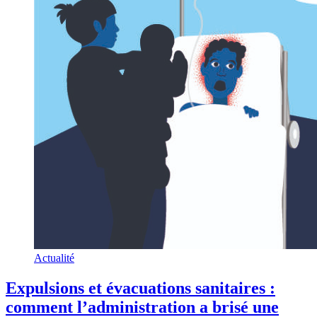
Actualité
Expulsions et évacuations sanitaires :
comment l’administration a brisé une