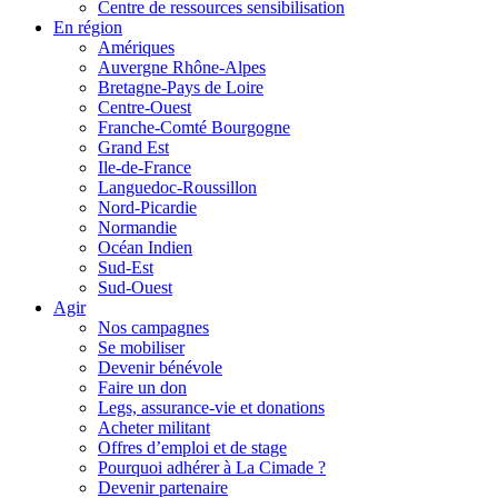
Centre de ressources sensibilisation
En région
Amériques
Auvergne Rhône-Alpes
Bretagne-Pays de Loire
Centre-Ouest
Franche-Comté Bourgogne
Grand Est
Ile-de-France
Languedoc-Roussillon
Nord-Picardie
Normandie
Océan Indien
Sud-Est
Sud-Ouest
Agir
Nos campagnes
Se mobiliser
Devenir bénévole
Faire un don
Legs, assurance-vie et donations
Acheter militant
Offres d’emploi et de stage
Pourquoi adhérer à La Cimade ?
Devenir partenaire