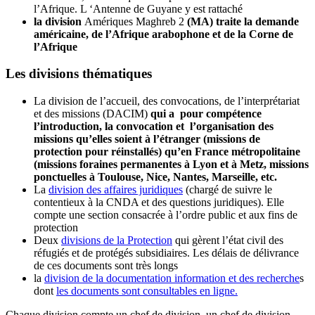
l’Afrique. L ‘Antenne de Guyane y est rattaché
la division
Amériques Maghreb 2
(MA) traite la demande
américaine, de l’Afrique arabophone et de la Corne de
l’Afrique
Les divisions thématiques
La division de l’accueil, des convocations, de l’interprétariat
et des missions (DACIM)
qui a pour compétence
l’introduction, la convocation et l’organisation des
missions qu’elles soient à l’étranger (missions de
protection pour réinstallé
s) qu’en France métropolitaine
(missions foraines permanentes à Lyon et à Metz, missions
ponctuelles à Toulouse, Nice, Nantes, Marseille, etc.
La
division des affaires juridiques
(chargé de suivre le
contentieux à la CNDA et des questions juridiques). Elle
compte une section consacrée à l’ordre public et aux fins de
protection
Deux
divisions de la Protection
qui gèrent l’état civil des
réfugiés et de protégés subsidiaires. Les délais de délivrance
de ces documents sont très longs
la
division de la documentation information et des recherche
s
dont
les documents sont consultables en ligne.
Chaque division compte un chef de division, un chef de division