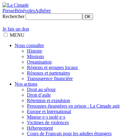
Presse
Bénévoles
Adhérer
Rechercher
OK
Je fais un don
MENU
Nous connaître
Histoire
Missions
Organisation
Régions et groupes locaux
Réseaux et partenaires
Transparence financière
Nos actions
Droit au séjour
Droit d’asile
Rétention et expulsion
Personnes étrangères en prison : La Cimade agit
Europe et International
Mineur·e·s isolé·e·s
Victimes de violences
Hébergement
Cours de Français pour les adultes étrangers