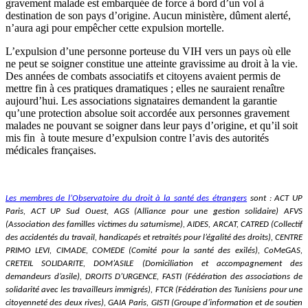
gravement malade est embarquée de force à bord d’un vol à
destination de son pays d’origine. Aucun ministère, dûment alerté,
n’aura agi pour empêcher cette expulsion mortelle.
L’expulsion d’une personne porteuse du VIH vers un pays où elle
ne peut se soigner constitue une atteinte gravissime au droit à la vie.
Des années de combats associatifs et citoyens avaient permis de
mettre fin à ces pratiques dramatiques ; elles ne sauraient renaître
aujourd’hui. Les associations signataires demandent la garantie
qu’une protection absolue soit accordée aux personnes gravement
malades ne pouvant se soigner dans leur pays d’origine, et qu’il soit
mis fin à toute mesure d’expulsion contre l’avis des autorités
médicales françaises.
Les membres de l’Observatoire du droit à la santé des étrangers
sont : ACT UP
Paris, ACT UP Sud Ouest, AGS (Alliance pour une gestion solidaire) AFVS
(Association des familles victimes du saturnisme), AIDES, ARCAT, CATRED (Collectif
des accidentés du travail, handicapés et retraités pour l’égalité des droits), CENTRE
PRIMO LEVI, CIMADE, COMEDE (Comité pour la santé des exilés), CoMeGAS,
CRETEIL SOLIDARITE, DOM’ASILE (Domiciliation et accompagnement des
demandeurs d’asile), DROITS D’URGENCE, FASTI (Fédération des associations de
solidarité avec les travailleurs immigrés), FTCR (Fédération des Tunisiens pour une
citoyenneté des deux rives), GAIA Paris, GISTI (Groupe d’information et de soutien