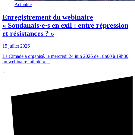
Actualité
Enregistrement du webinaire
« Soudanais·e·s en exil : entre répression
et résistances ? »
15 juillet 2026
La Cimade a organisé, le mercredi 24 juin 2026 de 18h00 à 19h30,
un webinaire intitulé « ...
»