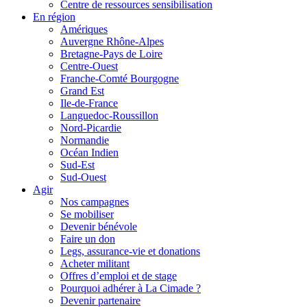
Centre de ressources sensibilisation
En région
Amériques
Auvergne Rhône-Alpes
Bretagne-Pays de Loire
Centre-Ouest
Franche-Comté Bourgogne
Grand Est
Ile-de-France
Languedoc-Roussillon
Nord-Picardie
Normandie
Océan Indien
Sud-Est
Sud-Ouest
Agir
Nos campagnes
Se mobiliser
Devenir bénévole
Faire un don
Legs, assurance-vie et donations
Acheter militant
Offres d’emploi et de stage
Pourquoi adhérer à La Cimade ?
Devenir partenaire