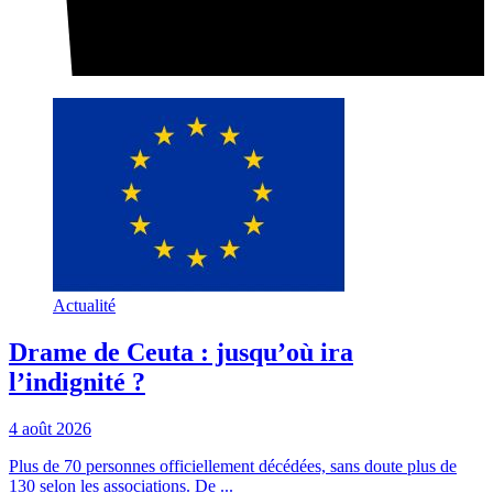
Actualité
Drame de Ceuta : jusqu’où ira
l’indignité ?
4 août 2026
Plus de 70 personnes officiellement décédées, sans doute plus de
130 selon les associations. De ...