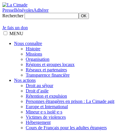
Presse
Bénévoles
Adhérer
Rechercher
OK
Je fais un don
MENU
Nous connaître
Histoire
Missions
Organisation
Régions et groupes locaux
Réseaux et partenaires
Transparence financière
Nos actions
Droit au séjour
Droit d’asile
Rétention et expulsion
Personnes étrangères en prison : La Cimade agit
Europe et International
Mineur·e·s isolé·e·s
Victimes de violences
Hébergement
Cours de Français pour les adultes étrangers