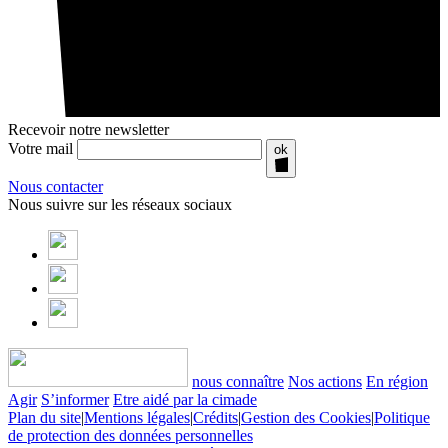
Recevoir notre newsletter
Votre mail
ok
Nous contacter
Nous suivre sur les réseaux sociaux
nous connaître
Nos actions
En région
Agir
S’informer
Etre aidé par la cimade
Plan du site
|
Mentions légales
|
Crédits
|
Gestion des Cookies
|
Politique
de protection des données personnelles