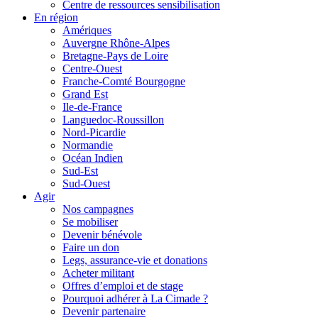
Centre de ressources sensibilisation
En région
Amériques
Auvergne Rhône-Alpes
Bretagne-Pays de Loire
Centre-Ouest
Franche-Comté Bourgogne
Grand Est
Ile-de-France
Languedoc-Roussillon
Nord-Picardie
Normandie
Océan Indien
Sud-Est
Sud-Ouest
Agir
Nos campagnes
Se mobiliser
Devenir bénévole
Faire un don
Legs, assurance-vie et donations
Acheter militant
Offres d’emploi et de stage
Pourquoi adhérer à La Cimade ?
Devenir partenaire