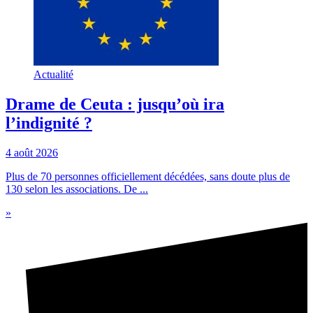
Actualité
Drame de Ceuta : jusqu’où ira
l’indignité ?
4 août 2026
Plus de 70 personnes officiellement décédées, sans doute plus de
130 selon les associations. De ...
»