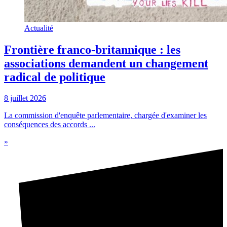
Actualité
Frontière franco-britannique : les
associations demandent un changement
radical de politique
8 juillet 2026
La commission d'enquête parlementaire, chargée d'examiner les
conséquences des accords ...
»