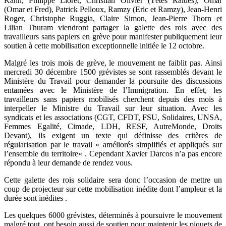
Kahn, Philippe Lioret, Christian Olivier (Têtes Raides), Omar
(Omar et Fred), Patrick Pelloux, Ramzy (Eric et Ramzy), Jean-Henri
Roger, Christophe Ruggia, Claire Simon, Jean-Pierre Thorn et
Lilian Thuram viendront partager la galette des rois avec des
travailleurs sans papiers en grève
pour manifester publiquement leur
soutien à cette mobilisation exceptionnelle initiée le 12 octobre.
Malgré les trois mois de grève, le mouvement ne faiblit pas. Ainsi
mercredi 30 décembre 1500 grévistes se sont rassemblés devant le
Ministère du Travail pour demander la poursuite des discussions
entamées avec le Ministère de l’Immigration. En effet, les
travailleurs sans papiers mobilisés cherchent depuis des mois à
interpeller le Ministre du Travail sur leur situation.
Av
ec les
syndicats et les associations (CGT, CFDT, FSU, Solidaires, UNSA,
Femmes Egalité, Cimade, LDH, RESF, AutreMonde, Droits
Devant), ils exigent un texte qui définisse des critères de
régularisation par le travail « améliorés simplifiés et appliqués sur
l’ensemble du territoire
«
. Cependant
Xavier Darcos n’a pas encore
répondu à leur demande de rendez vous.
Cette galette des rois solidaire sera donc l’occasion de mettre un
coup de projecteur sur cette mobilisation inédite dont l’ampleur et la
durée sont inédites .
Les quelques 6000 grévistes, déterminés à poursuivre le mouvement
malgré tout, ont besoin aussi de soutien pour maintenir les piquets de