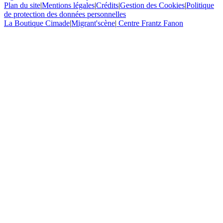
Plan du site
|
Mentions légales
|
Crédits
|
Gestion des Cookies
|
Politique
de protection des données personnelles
La Boutique Cimade
|
Migrant'scène
|
Centre Frantz Fanon