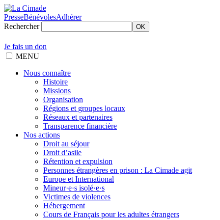
Presse
Bénévoles
Adhérer
Rechercher
OK
Je fais un don
MENU
Nous connaître
Histoire
Missions
Organisation
Régions et groupes locaux
Réseaux et partenaires
Transparence financière
Nos actions
Droit au séjour
Droit d’asile
Rétention et expulsion
Personnes étrangères en prison : La Cimade agit
Europe et International
Mineur·e·s isolé·e·s
Victimes de violences
Hébergement
Cours de Français pour les adultes étrangers