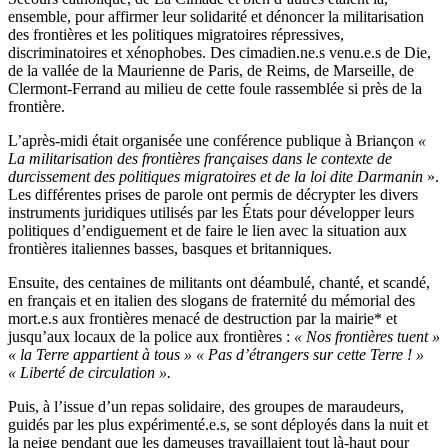
ensemble, pour affirmer leur solidarité et dénoncer la militarisation
des frontières et les politiques migratoires répressives,
discriminatoires et xénophobes. Des cimadien.ne.s venu.e.s de Die,
de la vallée de la Maurienne de Paris, de Reims, de Marseille, de
Clermont-Ferrand au milieu de cette foule rassemblée si près de la
frontière.
L’après-midi était organisée une conférence publique à Briançon
«
La militarisation des frontières françaises dans le contexte de
durcissement des politiques migratoires et de la loi dite Darmanin
».
Les différentes prises de parole ont permis de décrypter les divers
instruments juridiques utilisés par les États pour développer leurs
politiques d’endiguement et de faire le lien avec la situation aux
frontières italiennes basses, basques et britanniques.
Ensuite, des centaines de militants ont déambulé, chanté, et scandé,
en français et en italien des slogans de fraternité du mémorial des
mort.e.s aux frontières menacé de destruction par la mairie* et
jusqu’aux locaux de la police aux frontières :
« Nos frontières tuent »
« la Terre appartient à tous » « Pas d’étrangers sur cette Terre ! »
« Liberté de circulation ».
Puis, à l’issue d’un repas solidaire, des groupes de maraudeurs,
guidés par les plus expérimenté.e.s, se sont déployés dans la nuit et
la neige pendant que les dameuses travaillaient tout là-haut pour