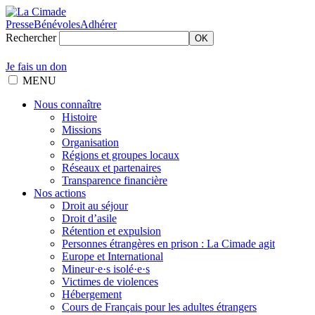
Presse
Bénévoles
Adhérer
Rechercher
OK
Je fais un don
MENU
Nous connaître
Histoire
Missions
Organisation
Régions et groupes locaux
Réseaux et partenaires
Transparence financière
Nos actions
Droit au séjour
Droit d’asile
Rétention et expulsion
Personnes étrangères en prison : La Cimade agit
Europe et International
Mineur·e·s isolé·e·s
Victimes de violences
Hébergement
Cours de Français pour les adultes étrangers