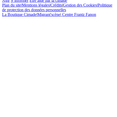
Agir
S’informer
Etre aidé par la cimade
Plan du site
|
Mentions légales
|
Crédits
|
Gestion des Cookies
|
Politique
de protection des données personnelles
La Boutique Cimade
|
Migrant'scène
|
Centre Frantz Fanon