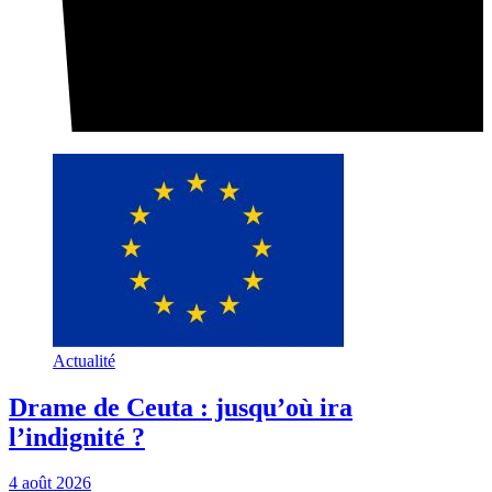
Actualité
Drame de Ceuta : jusqu’où ira
l’indignité ?
4 août 2026