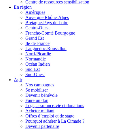
Centre de ressources sensibilisation
En région
Amériques
Auvergne Rhône-Alpes
Bretagne-Pays de Loire
Centre-Ouest
Franche-Comté Bourgogne
Grand Est
Ile-de-France
Languedoc-Roussillon
Nord-Picardie
Normandie
Océan Indien
Sud-Est
Sud-Ouest
Agir
Nos campagnes
Se mobiliser
Devenir bénévole
Faire un don
Legs, assurance-vie et donations
Acheter militant
Offres d’emploi et de stage
Pourquoi adhérer à La Cimade ?
Devenir partenaire