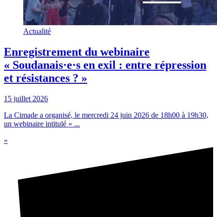
Actualité
Enregistrement du webinaire
« Soudanais·e·s en exil : entre répression
et résistances ? »
15 juillet 2026
La Cimade a organisé, le mercredi 24 juin 2026 de 18h00 à 19h30,
un webinaire intitulé « ...
»