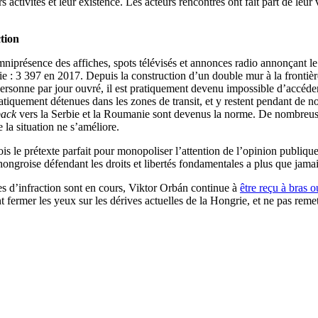
ctivités et leur existence. Les acteurs rencontrés ont fait part de leur
tion
mniprésence des affiches, spots télévisés et annonces radio annonçant l
: 3 397 en 2017. Depuis la construction d’un double mur à la frontière 
ersonne par jour ouvré, il est pratiquement devenu impossible d’accéder
iquement détenues dans les zones de transit, et y restent pendant de no
back
vers la Serbie et la Roumanie sont devenus la norme. De nombreus
 la situation ne s’améliore.
e prétexte parfait pour monopoliser l’attention de l’opinion publique e
e hongroise défendant les droits et libertés fondamentales a plus que ja
es d’infraction sont en cours, Viktor Orbán continue à
être reçu à bras o
ermer les yeux sur les dérives actuelles de la Hongrie, et ne pas reme