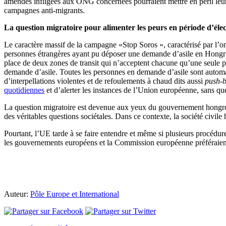
amendes infligées aux ONG concernées pourraient mettre en péril leurs a
campagnes anti-migrants.
La question migratoire pour alimenter les peurs en période d’élec
Le caractère massif de la campagne «Stop Soros », caractérisé par l’o
personnes étrangères ayant pu déposer une demande d’asile en Hongrie 
place de deux zones de transit qui n’acceptent chacune qu’une seule p
demande d’asile. Toutes les personnes en demande d’asile sont automat
d’interpellations violentes et de refoulements à chaud dits aussi
push-
quotidiennes
et d’alerter les instances de l’Union européenne, sans que
La question migratoire est devenue aux yeux du gouvernement hongrois l
des véritables questions sociétales. Dans ce contexte, la société civil
Pourtant, l’UE tarde à se faire entendre et même si plusieurs procédur
les gouvernements européens et la Commission européenne préféraient f
Auteur:
Pôle Europe et International