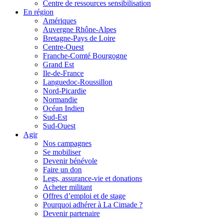
Centre de ressources sensibilisation
En région
Amériques
Auvergne Rhône-Alpes
Bretagne-Pays de Loire
Centre-Ouest
Franche-Comté Bourgogne
Grand Est
Ile-de-France
Languedoc-Roussillon
Nord-Picardie
Normandie
Océan Indien
Sud-Est
Sud-Ouest
Agir
Nos campagnes
Se mobiliser
Devenir bénévole
Faire un don
Legs, assurance-vie et donations
Acheter militant
Offres d’emploi et de stage
Pourquoi adhérer à La Cimade ?
Devenir partenaire