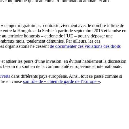
 vive inquiétude quant au climat d’intimidation ambiant et aux
e « danger migratoire », contraste vivement avec le nombre infime de
entre la Hongrie et la Serbie à partir de septembre 2015 et la mise en
 au territoire hongrois – et donc de l’UE – pour y déposer une
mbreux mois, totalement démunies. Par ailleurs, les cas
es organisations ne cessent
de documenter ces violations des droits
t attiser les peurs d’une invasion, en évitant habilement la discussion
mais besoin du soutien de la communauté européenne et internationale.
uverts
dans différents pays européens. Ainsi, tout se passe comme si
ttre en cause
son rôle de « chien de garde de l’Europe »
.