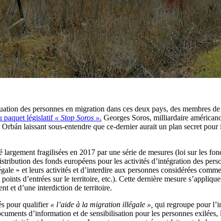
uation des personnes en migration dans ces deux pays, des membres de 
 paquet législatif
« Stop
Soros
».
Georges Soros, milliardaire américano-
Orbán laissant sous-entendre que ce-dernier aurait un plan secret pour 
 largement fragilisées en 2017 par une série de mesures (loi sur les fond
 distribution des fonds européens pour les activités d’intégration des pers
gale » et leurs activités et d’interdire aux personnes considérées comme
points d’entrées sur le territoire, etc.). Cette dernière mesure s’applique
nt et d’une interdiction de territoire.
és pour qualifier
« l’aide à la migration illégale »,
qui regroupe pour l’ins
cuments d’information et de sensibilisation pour les personnes exilées, les