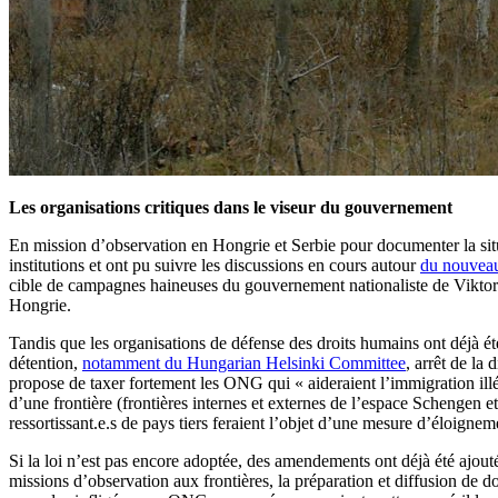
Les organisations critiques dans le viseur du gouvernement
En mission d’observation en Hongrie et Serbie pour documenter la sit
institutions et ont pu suivre les discussions en cours autour
du nouveau
cible de campagnes haineuses du gouvernement nationaliste de Viktor 
Hongrie.
Tandis que les organisations de défense des droits humains ont déjà été
détention,
notamment du Hungarian Helsinki Committee
, arrêt de la
propose de taxer fortement les ONG qui « aideraient l’immigration illé
d’une frontière (frontières internes et externes de l’espace Schengen et 
ressortissant.e.s de pays tiers feraient l’objet d’une mesure d’éloigneme
Si la loi n’est pas encore adoptée, des amendements ont déjà été ajout
missions d’observation aux frontières, la préparation et diffusion de do