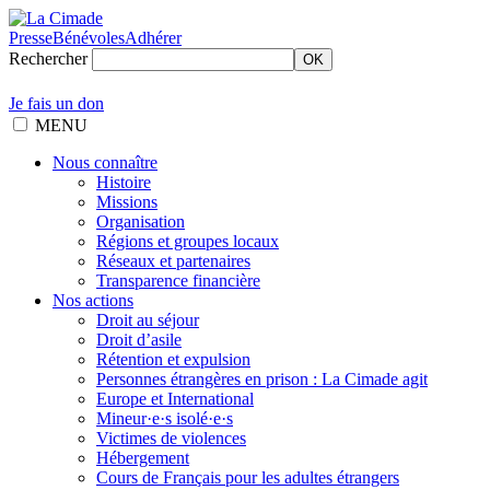
Presse
Bénévoles
Adhérer
Rechercher
OK
Je fais un don
MENU
Nous connaître
Histoire
Missions
Organisation
Régions et groupes locaux
Réseaux et partenaires
Transparence financière
Nos actions
Droit au séjour
Droit d’asile
Rétention et expulsion
Personnes étrangères en prison : La Cimade agit
Europe et International
Mineur·e·s isolé·e·s
Victimes de violences
Hébergement
Cours de Français pour les adultes étrangers