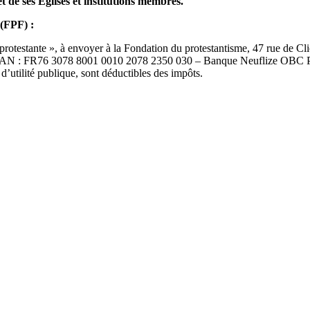
t de ses Églises et institutions membres.
 (FPF) :
 protestante », à envoyer à la Fondation du protestantisme, 47 rue de Cl
 IBAN : FR76 3078 8001 0010 2078 2350 030 – Banque Neuflize OBC Par
’utilité publique, sont déductibles des impôts.