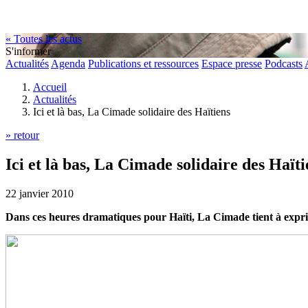
« Toutes les actus
S'informer
Actualités
Agenda
Publications et ressources
Espace presse
Podcasts
Accueil
Actualités
Ici et là bas, La Cimade solidaire des Haïtiens
» retour
Ici et là bas, La Cimade solidaire des Haïti
22 janvier 2010
Dans ces heures dramatiques pour Haïti, La Cimade tient à expri