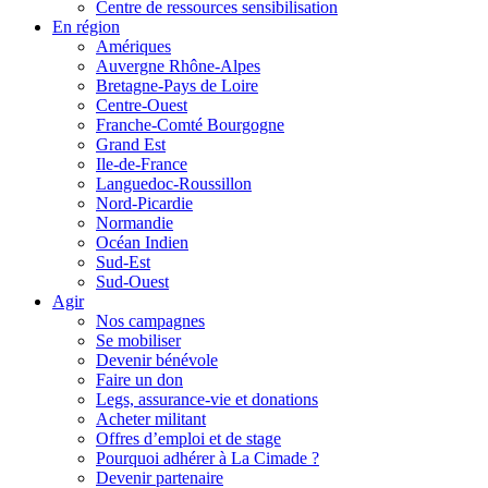
Centre de ressources sensibilisation
En région
Amériques
Auvergne Rhône-Alpes
Bretagne-Pays de Loire
Centre-Ouest
Franche-Comté Bourgogne
Grand Est
Ile-de-France
Languedoc-Roussillon
Nord-Picardie
Normandie
Océan Indien
Sud-Est
Sud-Ouest
Agir
Nos campagnes
Se mobiliser
Devenir bénévole
Faire un don
Legs, assurance-vie et donations
Acheter militant
Offres d’emploi et de stage
Pourquoi adhérer à La Cimade ?
Devenir partenaire