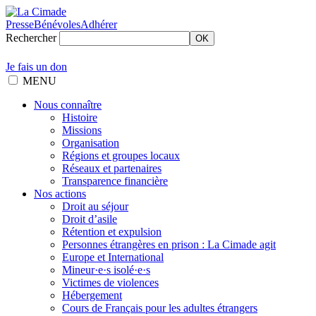
Presse
Bénévoles
Adhérer
Rechercher
OK
Je fais un don
MENU
Nous connaître
Histoire
Missions
Organisation
Régions et groupes locaux
Réseaux et partenaires
Transparence financière
Nos actions
Droit au séjour
Droit d’asile
Rétention et expulsion
Personnes étrangères en prison : La Cimade agit
Europe et International
Mineur·e·s isolé·e·s
Victimes de violences
Hébergement
Cours de Français pour les adultes étrangers