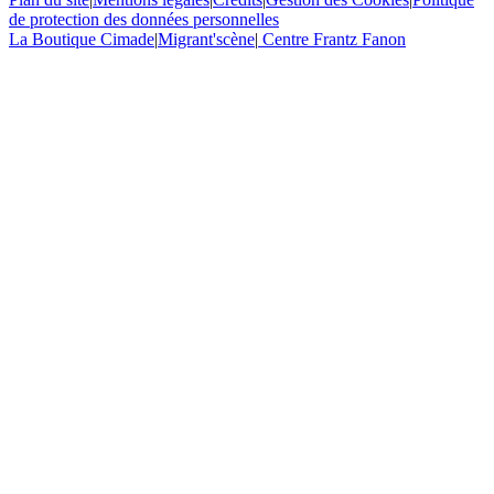
de protection des données personnelles
La Boutique Cimade
|
Migrant'scène
|
Centre Frantz Fanon