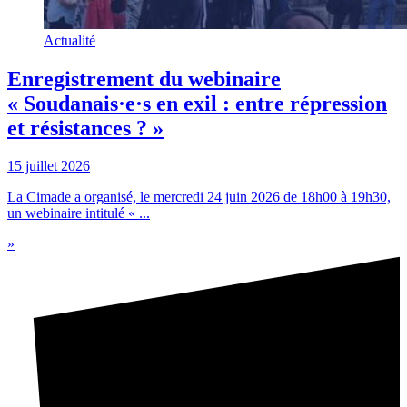
Actualité
Enregistrement du webinaire
« Soudanais·e·s en exil : entre répression
et résistances ? »
15 juillet 2026
La Cimade a organisé, le mercredi 24 juin 2026 de 18h00 à 19h30,
un webinaire intitulé « ...
»