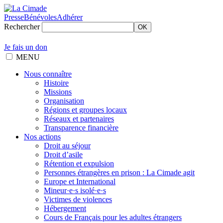
Presse
Bénévoles
Adhérer
Rechercher
OK
Je fais un don
MENU
Nous connaître
Histoire
Missions
Organisation
Régions et groupes locaux
Réseaux et partenaires
Transparence financière
Nos actions
Droit au séjour
Droit d’asile
Rétention et expulsion
Personnes étrangères en prison : La Cimade agit
Europe et International
Mineur·e·s isolé·e·s
Victimes de violences
Hébergement
Cours de Français pour les adultes étrangers