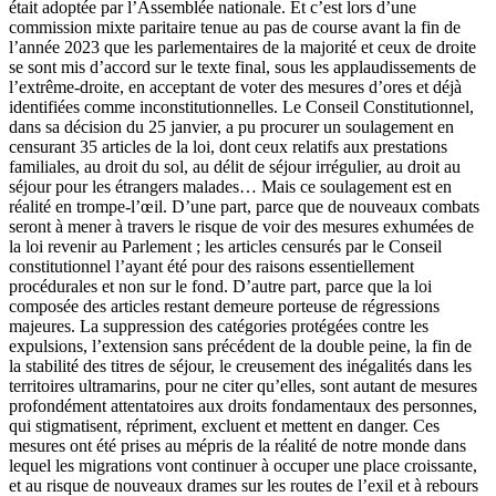
était adoptée par l’Assemblée nationale. Et c’est lors d’une
commission mixte paritaire tenue au pas de course avant la fin de
l’année 2023 que les parlementaires de la majorité et ceux de droite
se sont mis d’accord sur le texte final, sous les applaudissements de
l’extrême-droite, en acceptant de voter des mesures d’ores et déjà
identifiées comme inconstitutionnelles. Le Conseil Constitutionnel,
dans sa décision du 25 janvier, a pu procurer un soulagement en
censurant 35 articles de la loi, dont ceux relatifs aux prestations
familiales, au droit du sol, au délit de séjour irrégulier, au droit au
séjour pour les étrangers malades… Mais ce soulagement est en
réalité en trompe-l’œil. D’une part, parce que de nouveaux combats
seront à mener à travers le risque de voir des mesures exhumées de
la loi revenir au Parlement ; les articles censurés par le Conseil
constitutionnel l’ayant été pour des raisons essentiellement
procédurales et non sur le fond. D’autre part, parce que la loi
composée des articles restant demeure porteuse de régressions
majeures. La suppression des catégories protégées contre les
expulsions, l’extension sans précédent de la double peine, la fin de
la stabilité des titres de séjour, le creusement des inégalités dans les
territoires ultramarins, pour ne citer qu’elles, sont autant de mesures
profondément attentatoires aux droits fondamentaux des personnes,
qui stigmatisent, répriment, excluent et mettent en danger. Ces
mesures ont été prises au mépris de la réalité de notre monde dans
lequel les migrations vont continuer à occuper une place croissante,
et au risque de nouveaux drames sur les routes de l’exil et à rebours