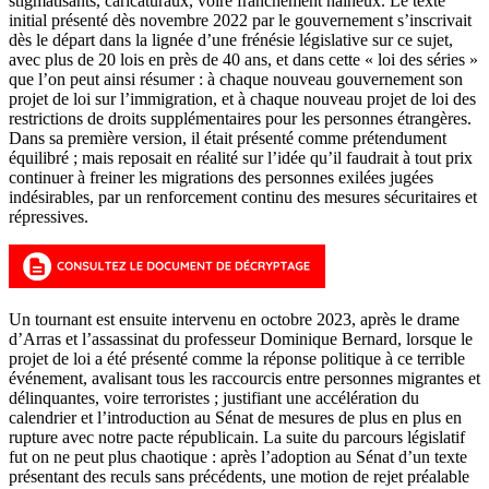
stigmatisants, caricaturaux, voire franchement haineux. Le texte
initial présenté dès novembre 2022 par le gouvernement s’inscrivait
dès le départ dans la lignée d’une frénésie législative sur ce sujet,
avec plus de 20 lois en près de 40 ans, et dans cette « loi des séries »
que l’on peut ainsi résumer : à chaque nouveau gouvernement son
projet de loi sur l’immigration, et à chaque nouveau projet de loi des
restrictions de droits supplémentaires pour les personnes étrangères.
Dans sa première version, il était présenté comme prétendument
équilibré ; mais reposait en réalité sur l’idée qu’il faudrait à tout prix
continuer à freiner les migrations des personnes exilées jugées
indésirables, par un renforcement continu des mesures sécuritaires et
répressives.
Un tournant est ensuite intervenu en octobre 2023, après le drame
d’Arras et l’assassinat du professeur Dominique Bernard, lorsque le
projet de loi a été présenté comme la réponse politique à ce terrible
événement, avalisant tous les raccourcis entre personnes migrantes et
délinquantes, voire terroristes ; justifiant une accélération du
calendrier et l’introduction au Sénat de mesures de plus en plus en
rupture avec notre pacte républicain. La suite du parcours législatif
fut on ne peut plus chaotique : après l’adoption au Sénat d’un texte
présentant des reculs sans précédents, une motion de rejet préalable