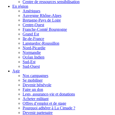
Centre de ressources sensibilisation
En région
Amériques
Auvergne Rhône-Alpes
Bretagne-Pays de Loire
Centre-Ouest
Franche-Comté Bourgogne
Grand Est
Ile-de-France
Languedoc-Roussillon
Nord-Picardie
Normandie
Océan Indien
Sud-Est
Sud-Ouest
Agir
Nos campagnes
Se mobiliser
Devenir bénévole
Faire un don
Legs, assurance-vie et donations
Acheter militant
Offres d’emploi et de stage
Pourquoi adhérer à La Cimade ?
Devenir partenaire