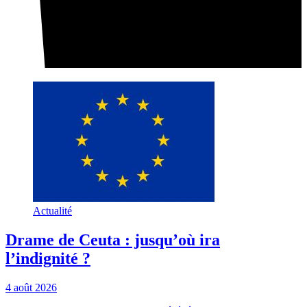
Actualité
Drame de Ceuta : jusqu’où ira
l’indignité ?
4 août 2026