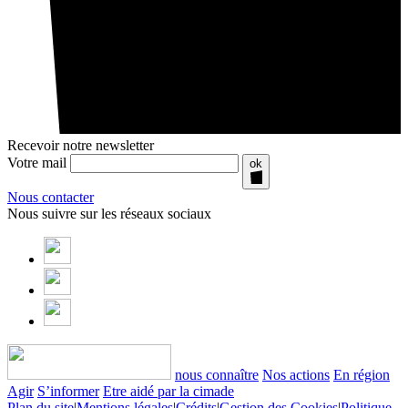
Recevoir notre newsletter
Votre mail
ok
Nous contacter
Nous suivre sur les réseaux sociaux
nous connaître
Nos actions
En région
Agir
S’informer
Etre aidé par la cimade
Plan du site
|
Mentions légales
|
Crédits
|
Gestion des Cookies
|
Politique