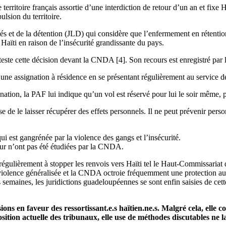
 territoire français assortie d’une interdiction de retour d’un an et fixe
lsion du territoire.
s et de la détention (JLD) qui considère que l’enfermement en rétention n
Haïti en raison de l’insécurité grandissante du pays.
teste cette décision devant la CNDA [4]
. Son recours est enregistré par 
r une assignation à résidence en se présentant régulièrement au service d
ignation, la PAF lui indique qu’un vol est réservé pour lui le soir même, 
 de le laisser récupérer des effets personnels. Il ne peut prévenir pers
qui est gangrénée par la violence des gangs et l’insécurité.
tour n’ont pas été étudiées par la CNDA.
régulièrement à stopper les renvois vers Haïti tel le Haut-Commissariat 
iolence généralisée et la CNDA octroie fréquemment une protection aux re
s semaines, les juridictions guadeloupéennes se sont enfin saisies de ce
cisions en faveur des ressortissant.e.s haïtien.ne.s. Malgré cela, 
position actuelle des tribunaux, elle use de méthodes discutables ne