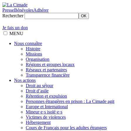
Presse
Bénévoles
Adhérer
Rechercher
OK
Je fais un don
MENU
Nous connaître
Histoire
Missions
Organisation
Régions et groupes locaux
Réseaux et partenaires
Transparence financière
Nos actions
Droit au séjour
Droit d’asile
Rétention et expulsion
Personnes étrangères en prison : La Cimade agit
Europe et International
Mineur·e·s isolé·e·s
Victimes de violences
Hébergement
Cours de Français pour les adultes étrangers