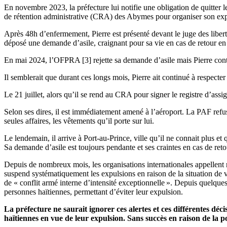
En novembre 2023, la préfecture lui notifie une obligation de quitter le
de rétention administrative (CRA) des Abymes pour organiser son expu
Après 48h d’enfermement, Pierre est présenté devant le juge des liberté
déposé une demande d’asile, craignant pour sa vie en cas de retour en 
En mai 2024, l’OFPRA [3]
rejette sa demande d’asile mais Pierre con
Il semblerait que durant ces longs mois, Pierre ait continué à respecte
Le 21 juillet, alors qu’il se rend au CRA pour signer le registre d’ass
Selon ses dires, il est immédiatement amené à l’aéroport. La PAF refuse
seules affaires, les vêtements qu’il porte sur lui.
Le lendemain, il arrive à Port-au-Prince, ville qu’il ne connait plus et 
Sa demande d’asile est toujours pendante et ses craintes en cas de re
Depuis de nombreux mois, les organisations internationales appellent 
suspend systématiquement les expulsions en raison de la situation de v
de « conflit armé interne d’intensité exceptionnelle ». Depuis quelque
personnes haïtiennes, permettant d’éviter leur expulsion.
La préfecture ne saurait ignorer ces alertes et ces différentes dé
haïtiennes en vue de leur expulsion. Sans succès en raison de la 