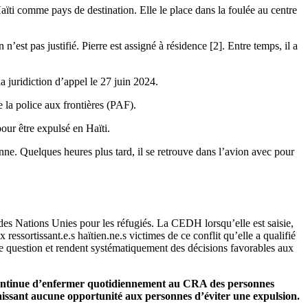
 Haïti comme pays de destination. Elle le place dans la foulée au centre
’est pas justifié. Pierre est assigné à résidence [2].
Entre temps, il a
la juridiction d’appel le 27 juin 2024.
e la police aux frontières (PAF).
pour être expulsé en Haïti.
onne. Quelques heures plus tard, il se retrouve dans l’avion avec pour
des Nations Unies pour les réfugiés. La CEDH lorsqu’elle est saisie,
ssortissant.e.s haïtien.ne.s victimes de ce conflit qu’elle a qualifié
tte question et rendent systématiquement des décisions favorables aux
elle continue d’enfermer quotidiennement au CRA des personnes
 laissant aucune opportunité aux personnes d’éviter une expulsion.