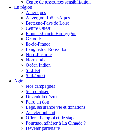
Centre de ressources sensibilisation
En région
Amériques
Auvergne Rhône-Alpes
Bretagne-Pays de Loire
Centre-Ouest
Franche-Comté Bourgogne
Grand Est
Ile-de-France
Languedoc-Roussillon
Nord-Picardie
Normandie
Océan Indien
Sud-Est
Sud-Ouest
Agir
Nos campagnes
Se mobiliser
Devenir bénévole
Faire un don
Legs, assurance-vie et donations
Acheter militant
Offres d’emploi et de stage
Pourquoi adhérer à La Cimade ?
Devenir partenaire