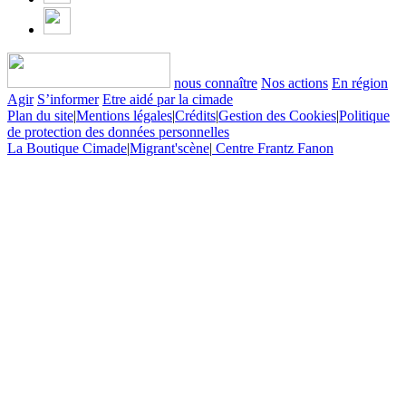
nous connaître
Nos actions
En région
Agir
S’informer
Etre aidé par la cimade
Plan du site
|
Mentions légales
|
Crédits
|
Gestion des Cookies
|
Politique
de protection des données personnelles
La Boutique Cimade
|
Migrant'scène
|
Centre Frantz Fanon