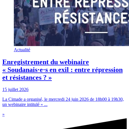
Actualité
Enregistrement du webinaire
« Soudanais·e·s en exil : entre répression
et résistances ? »
15 juillet 2026
La Cimade a organisé, le mercredi 24 juin 2026 de 18h00 à 19h30,
un webinaire intitulé « ...
»