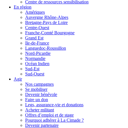
Centre de ressources sensibilisation
En région
Amériques
Auvergne Rhône-Alpes
Bretagne-Pays de Loire
Centre-Ouest
Franche-Comté Bourgogne
Grand Est
Ile-de-France
Languedoc-Roussillon
Nord-Picardie
Normandie
Océan Indien
Sud-Est
Sud-Ouest
Agir
Nos campagnes
Se mobiliser
Devenir bénévole
Faire un don
Legs, assurance-vie et donations
Acheter militant
Offres d’emploi et de stage
Pourquoi adhérer à La Cimade ?
Devenir partenaire