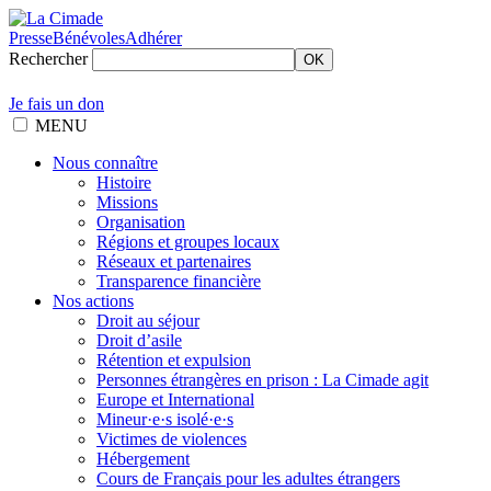
Presse
Bénévoles
Adhérer
Rechercher
OK
Je fais un don
MENU
Nous connaître
Histoire
Missions
Organisation
Régions et groupes locaux
Réseaux et partenaires
Transparence financière
Nos actions
Droit au séjour
Droit d’asile
Rétention et expulsion
Personnes étrangères en prison : La Cimade agit
Europe et International
Mineur·e·s isolé·e·s
Victimes de violences
Hébergement
Cours de Français pour les adultes étrangers