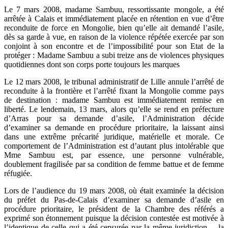
Le 7 mars 2008, madame Sambuu, ressortissante mongole, a été
arrêtée à Calais et immédiatement placée en rétention en vue d’être
reconduite de force en Mongolie, bien qu’elle ait demandé l’asile,
dès sa garde à vue, en raison de la violence répétée exercée par son
conjoint à son encontre et de l’impossibilité pour son Etat de la
protéger : Madame Sambuu a subi treize ans de violences physiques
quotidiennes dont son corps porte toujours les marques
Le 12 mars 2008, le tribunal administratif de Lille annule l’arrêté de
reconduite à la frontière et l’arrêté fixant la Mongolie comme pays
de destination : madame Sambuu est immédiatement remise en
liberté. Le lendemain, 13 mars, alors qu’elle se rend en préfecture
d’Arras pour sa demande d’asile, l’Administration décide
d’examiner sa demande en procédure prioritaire, la laissant ainsi
dans une extrême précarité juridique, matérielle et morale. Ce
comportement de l’Administration est d’autant plus intolérable que
Mme Sambuu est, par essence, une personne vulnérable,
doublement fragilisée par sa condition de femme battue et de femme
réfugiée.
Lors de l’audience du 19 mars 2008, où était examinée la décision
du préfet du Pas-de-Calais d’examiner sa demande d’asile en
procédure prioritaire, le président de la Chambre des référés a
exprimé son étonnement puisque la décision contestée est motivée à
l’identique de celle qui a été censurée par la même juridiction… la