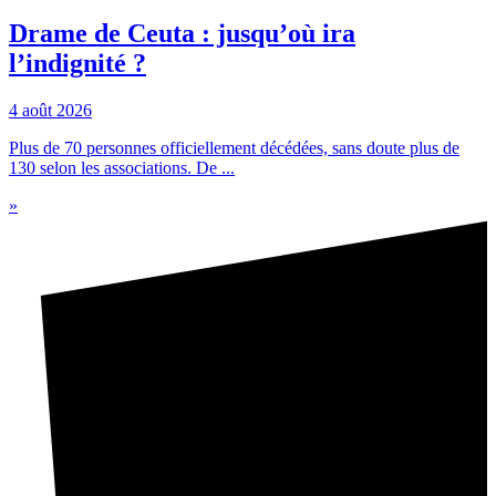
Drame de Ceuta : jusqu’où ira
l’indignité ?
4 août 2026
Plus de 70 personnes officiellement décédées, sans doute plus de
130 selon les associations. De ...
»