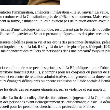
ntrôler l’immigration, améliorer l’intégration
», le 26 janvier. La veille
n conformes à la Constitution près de 40
% de son contenu. Mais cette d
nt la forme, estimant qu’elles n’avaient pas de relation directe avec le pr
t issues d’une idéologie xénophobe, resurgissent par le biais de nouvelles
 déposée fin janvier au Sénat reprenant quelques-unes des pires mesures
mesures délétères pour la vie et les droits des personnes étrangères, prés
 inquiétantes de la loi. Il s’agit là du texte le plus répressif depuis 19
et maintiendront des milliers de personnes dans une précarité toujours pl
rci : condition de «
respect des principes de la République
» pour l’obten
erritoire français (
OQTF
), y compris pour les conjoints ou parents de F
ente et en centre de rétention administrative, allongement de la durée e
mineurs étrangers délinquants ou encore exclusion de l’aide sociale à l’en
 les droits des personnes étrangères, par sa violence et son ampleur.
ile. La fin de la collégialité des formations de jugement à la Cour nationa
tion des personnes avant l’enregistrement de leur demande d’asile, la dél
accueil pour les personnes cherchant une protection en France.