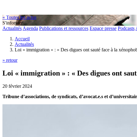
« Toutes les actus
S'informer
Actualités
Agenda
Publications et ressources
Espace presse
Podcasts
Accueil
Actualités
Loi « immigration » : « Des digues ont sauté face à la xénophobi
» retour
Loi « immigration » : « Des digues ont sauté
20 février 2024
Tribune d’associations, de syndicats, d’avocat.e.s et d’universitai