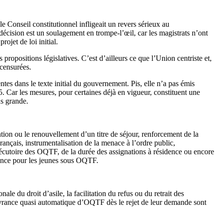
, le Conseil constitutionnel infligeait un revers sérieux au
écision est un soulagement en trompe-l’œil, car les magistrats n’ont
ojet de loi initial.
 propositions législatives. C’est d’ailleurs ce que l’Union centriste et,
 censurées.
entes dans le texte initial du gouvernement. Pis, elle n’a pas émis
45. Car les mesures, pour certaines déjà en vigueur, constituent une
us grande.
tion ou le renouvellement d’un titre de séjour, renforcement de la
rançais, instrumentalisation de la menace à l’ordre public,
xécutoire des
OQTF
, de la durée des assignations à résidence ou encore
fance pour les jeunes sous
OQTF
.
le du droit d’asile, la facilitation du refus ou du retrait des
ivrance quasi automatique d’
OQTF
dès le rejet de leur demande sont