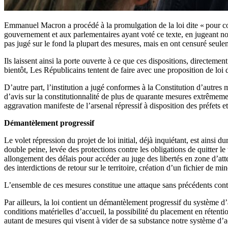
Emmanuel Macron a procédé à la promulgation de la loi dite «
pour co
gouvernement et aux parlementaires ayant voté ce texte, en jugeant no
pas jugé sur le fond la plupart des mesures, mais en ont censuré seuleme
Ils laissent ainsi la porte ouverte à ce que ces dispositions, directemen
bientôt, Les Républicains tentent de faire avec une proposition de loi
D’autre part, l’institution a jugé conformes à la Constitution d’autres 
d’avis sur la constitutionnalité de plus de quarante mesures extrêmement
aggravation manifeste de l’arsenal répressif à disposition des préfets 
Démantèlement progressif
Le volet répression du projet de loi initial, déjà inquiétant, est ainsi du
double peine, levée des protections contre les obligations de quitter le t
allongement des délais pour accéder au juge des libertés en zone d’att
des interdictions de retour sur le territoire, création d’un fichier de 
L’ensemble de ces mesures constitue une attaque sans précédents contre
Par ailleurs, la loi contient un démantèlement progressif du système d’as
conditions matérielles d’accueil, la possibilité du placement en réten
autant de mesures qui visent à vider de sa substance notre système d’