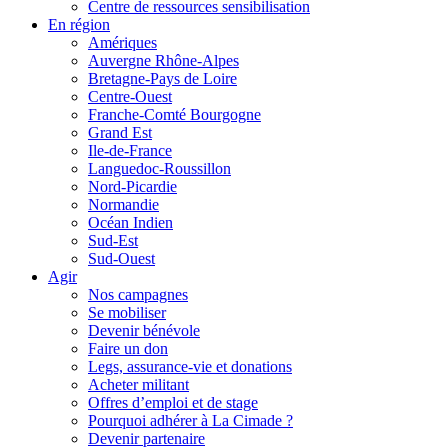
Centre de ressources sensibilisation
En région
Amériques
Auvergne Rhône-Alpes
Bretagne-Pays de Loire
Centre-Ouest
Franche-Comté Bourgogne
Grand Est
Ile-de-France
Languedoc-Roussillon
Nord-Picardie
Normandie
Océan Indien
Sud-Est
Sud-Ouest
Agir
Nos campagnes
Se mobiliser
Devenir bénévole
Faire un don
Legs, assurance-vie et donations
Acheter militant
Offres d’emploi et de stage
Pourquoi adhérer à La Cimade ?
Devenir partenaire