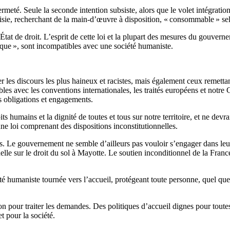
ermeté. Seule la seconde intention subsiste, alors que le volet intégrati
sie, recherchant de la main-d’œuvre à disposition, «
consommable
» se
’État de droit. L’esprit de cette loi et la plupart des mesures du gouv
ique
», sont incompatibles avec une société humaniste.
er les discours les plus haineux et racistes, mais également ceux remet
es avec les conventions internationales, les traités européens et notre Co
s obligations et engagements.
s humains et la dignité de toutes et tous sur notre territoire, et ne devrai
ne loi comprenant des dispositions inconstitutionnelles.
es. Le gouvernement ne semble d’ailleurs pas vouloir s’engager dans leu
elle sur le droit du sol à Mayotte. Le soutien inconditionnel de la Franc
 humaniste tournée vers l’accueil, protégeant toute personne, quel que so
non pour traiter les demandes. Des politiques d’accueil dignes pour tout
t pour la société.