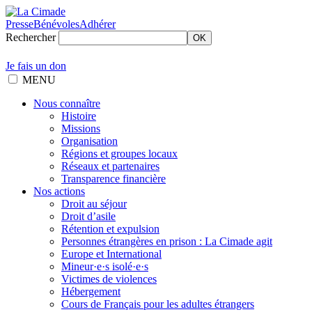
Presse
Bénévoles
Adhérer
Rechercher
OK
Je fais un don
MENU
Nous connaître
Histoire
Missions
Organisation
Régions et groupes locaux
Réseaux et partenaires
Transparence financière
Nos actions
Droit au séjour
Droit d’asile
Rétention et expulsion
Personnes étrangères en prison : La Cimade agit
Europe et International
Mineur·e·s isolé·e·s
Victimes de violences
Hébergement
Cours de Français pour les adultes étrangers