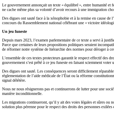
Le gouvernement annonçait un texte «
équilibré
», entre humanité et f
ne cache même plus sa volonté d’avoir recours à une immigration choi
Des digues ont sauté face à la xénophobie et à la remise en cause de l
concours du Rassemblement national célébrant une «
victoire idéolog
Un jeu funeste
Depuis mars 2023, l’examen parlementaire de ce texte a servi à justifi
Parce que certaines de leurs propositions politiques seraient incompatibl
de réformer notre système de hiérarchie des normes pour déroger à ce
L’ensemble de ces textes protecteurs garantit le respect effectif des droit
gouvernement s’est prêté à ce jeu funeste en faisant sciemment voter u
Des digues ont sauté. Les conséquences seront difficilement réparabl
règlementation de l’aide médicale de l’État ou la réforme constitutionn
signal délétère.
Nous ne nous résignerons pas et continuerons de lutter pour une société
manière inconditionnelle.
Les migrations continueront, qu’il y ait des voies légales et sûres ou 
solution plus pérenne pour le respect des droits des personnes exilées e