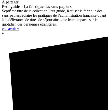
À partager
Petit guide – La fabrique des sans-papiers
Septième titre de la collection Petit guide, Refuser la fabrique des
sans-papiers éclaire les pratiques de l’administration française quant
à la délivrance de titres de séjour ainsi que leurs impacts sur le
quotidien des personnes étrangères.
en savoir +
»