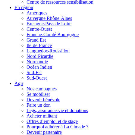
Centre de ressources sensibilisation
En région
Amériques
Auvergne Rhône-Alpes
Bretagne-Pays de Loire
Centre-Ouest
Franche-Comté Bourgogne
Grand Est
Ile-de-France
Languedoc-Roussillon
Nord-Picardie
Normandie
Océan Indien
Sud-Est
Sud-Ouest
Agir
Nos campagnes
Se mobiliser
Devenir bénévole
Faire un don
Legs, assurance-vie et donations
Acheter militant
Offres d’emploi et de stage
Pourquoi adhérer à La Cimade ?
Devenir partenaire