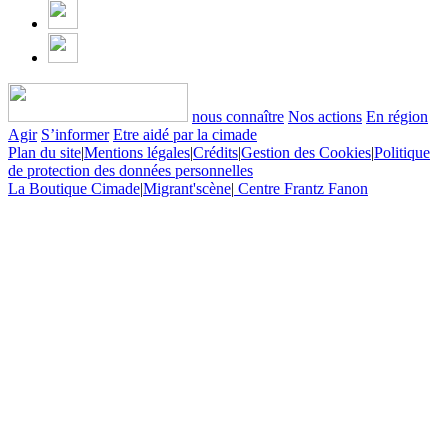
nous connaître
Nos actions
En région
Agir
S’informer
Etre aidé par la cimade
Plan du site
|
Mentions légales
|
Crédits
|
Gestion des Cookies
|
Politique
de protection des données personnelles
La Boutique Cimade
|
Migrant'scène
|
Centre Frantz Fanon