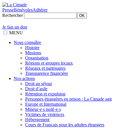
Presse
Bénévoles
Adhérer
Rechercher
OK
Je fais un don
MENU
Nous connaître
Histoire
Missions
Organisation
Régions et groupes locaux
Réseaux et partenaires
Transparence financière
Nos actions
Droit au séjour
Droit d’asile
Rétention et expulsion
Personnes étrangères en prison : La Cimade agit
Europe et International
Mineur·e·s isolé·e·s
Victimes de violences
Hébergement
Cours de Français pour les adultes étrangers