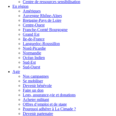
Centre de ressources sensibilisation
En région
Amériques
Auvergne Rhône-Alpes
Bretagne-Pays de Loire
Centre-Ouest
Franche-Comté Bourgogne
Grand Est
Ile-de-France
Languedoc-Roussillon
Nord-Picardie
Normandie
Océan Indien
Sud-Est
Sud-Ouest
Agir
Nos campagnes
Se mobiliser
Devenir bénévole
Faire un don
Legs, assurance-vie et donations
Acheter militant
Offres d’emploi et de stage
Pourquoi adhérer à La Cimade ?
Devenir partenaire