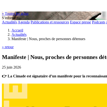
« Toutes les actus
S'informer
Actualités
Agenda
Publications et ressources
Espace presse
Podcasts
Accueil
Actualités
Manifeste | Nous, proches de personnes détenues
» retour
Manifeste | Nous, proches de personnes dé
25 juin 2026
👉 La Cimade est signataire d’un manifeste pour la reconnaissance