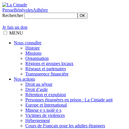
Presse
Bénévoles
Adhérer
Rechercher
OK
Je fais un don
MENU
Nous connaître
Histoire
Missions
Organisation
Régions et groupes locaux
Réseaux et partenaires
Transparence financière
Nos actions
Droit au séjour
Droit d’asile
Rétention et expulsion
Personnes étrangères en prison : La Cimade agit
Europe et International
Mineur·e·s isolé·e·s
Victimes de violences
Hébergement
Cours de Français pour les adultes étrangers