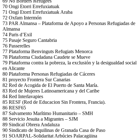
69 No Borders Refugees
70 Ongi Etorri Errefuxiatuak
71 Ongi Etorri Errefuxiatuak Araba
72 Oxfam Intermón
73 PAR Almansa – Plataforma de Apoyo a Personas Refugiadas de
Almansa
74 Paris d’Exil
75 Pasaje Seguro Cantabria
76 Passerelles
77 Plataforma Benvinguts Refugiats Menorca
78 Plataforma Ciudadana Caudete se Mueve
79 Plataforma contra la pobreza, la exclusión y la desigualdad social
en Alicante
80 Plataforma Personas Refugiadas de Cáceres
81 proyecto Frontera Sur Canarias
82 Red de Acogida de El Puerto de Santa María.
83 Red de Mujeres Latinoamericana y del Caribe
84 Red Interlavapies
85 RESF (Red de Educacion Sin Frontera, Francia).
86 RESF65
87 Salvamento Marítimo Humanitario – SMH
88 Servicio Jesuita a Migrantes – SJM
89 Sindical Obrera Andaluza
90 Sindicato de Inquilinas de Granada Casa de Paso
91 SOARPAL-Solidaritat Arbúcies Palacagüina