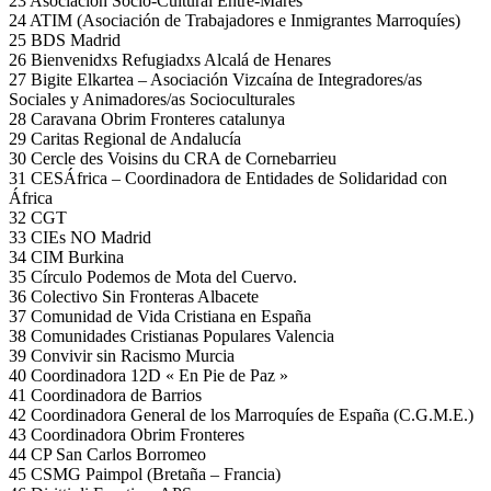
23 Asociación Socio-Cultural Entre-Mares
24 ATIM (Asociación de Trabajadores e Inmigrantes Marroquíes)
25 BDS Madrid
26 Bienvenidxs Refugiadxs Alcalá de Henares
27 Bigite Elkartea – Asociación Vizcaína de Integradores/as
Sociales y Animadores/as Socioculturales
28 Caravana Obrim Fronteres catalunya
29 Caritas Regional de Andalucía
30 Cercle des Voisins du CRA de Cornebarrieu
31 CESÁfrica – Coordinadora de Entidades de Solidaridad con
África
32 CGT
33 CIEs NO Madrid
34 CIM Burkina
35 Círculo Podemos de Mota del Cuervo.
36 Colectivo Sin Fronteras Albacete
37 Comunidad de Vida Cristiana en España
38 Comunidades Cristianas Populares Valencia
39 Convivir sin Racismo Murcia
40 Coordinadora 12D « En Pie de Paz »
41 Coordinadora de Barrios
42 Coordinadora General de los Marroquíes de España (C.G.M.E.)
43 Coordinadora Obrim Fronteres
44 CP San Carlos Borromeo
45 CSMG Paimpol (Bretaña – Francia)