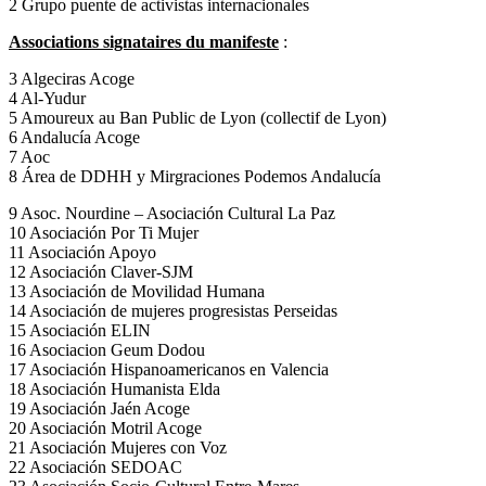
2 Grupo puente de activistas internacionales
Associations signataires du manifeste
:
3 Algeciras Acoge
4 Al-Yudur
5 Amoureux au Ban Public de Lyon (collectif de Lyon)
6 Andalucía Acoge
7 Aoc
8 Área de DDHH y Mirgraciones Podemos Andalucía
9 Asoc. Nourdine – Asociación Cultural La Paz
10 Asociación Por Ti Mujer
11 Asociación Apoyo
12 Asociación Claver-SJM
13 Asociación de Movilidad Humana
14 Asociación de mujeres progresistas Perseidas
15 Asociación ELIN
16 Asociacion Geum Dodou
17 Asociación Hispanoamericanos en Valencia
18 Asociación Humanista Elda
19 Asociación Jaén Acoge
20 Asociación Motril Acoge
21 Asociación Mujeres con Voz
22 Asociación SEDOAC