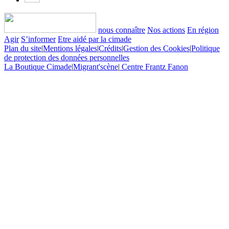
nous connaître
Nos actions
En région
Agir
S’informer
Etre aidé par la cimade
Plan du site
|
Mentions légales
|
Crédits
|
Gestion des Cookies
|
Politique
de protection des données personnelles
La Boutique Cimade
|
Migrant'scène
|
Centre Frantz Fanon