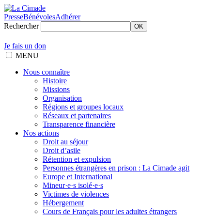
Presse
Bénévoles
Adhérer
Rechercher
OK
Je fais un don
MENU
Nous connaître
Histoire
Missions
Organisation
Régions et groupes locaux
Réseaux et partenaires
Transparence financière
Nos actions
Droit au séjour
Droit d’asile
Rétention et expulsion
Personnes étrangères en prison : La Cimade agit
Europe et International
Mineur·e·s isolé·e·s
Victimes de violences
Hébergement
Cours de Français pour les adultes étrangers