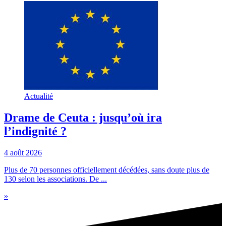
Actualité
Drame de Ceuta : jusqu’où ira
l’indignité ?
4 août 2026
Plus de 70 personnes officiellement décédées, sans doute plus de
130 selon les associations. De ...
»