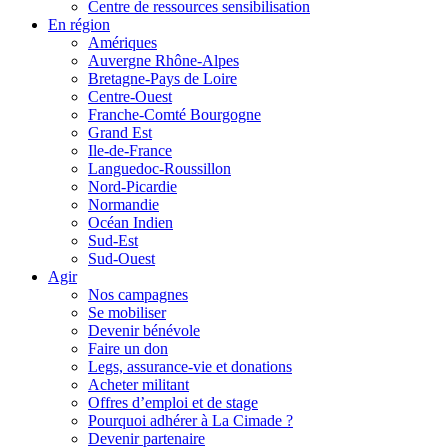
Centre de ressources sensibilisation
En région
Amériques
Auvergne Rhône-Alpes
Bretagne-Pays de Loire
Centre-Ouest
Franche-Comté Bourgogne
Grand Est
Ile-de-France
Languedoc-Roussillon
Nord-Picardie
Normandie
Océan Indien
Sud-Est
Sud-Ouest
Agir
Nos campagnes
Se mobiliser
Devenir bénévole
Faire un don
Legs, assurance-vie et donations
Acheter militant
Offres d’emploi et de stage
Pourquoi adhérer à La Cimade ?
Devenir partenaire