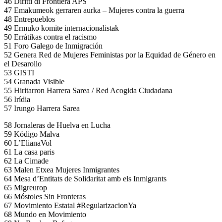
46 Diritti di Frontiera APS
47 Emakumeok gerraren aurka – Mujeres contra la guerra
48 Entrepueblos
49 Ermuko komite internacionalistak
50 Errátikas contra el racismo
51 Foro Galego de Inmigración
52 Genera Red de Mujeres Feministas por la Equidad de Género en
el Desarollo
53 GISTI
54 Granada Visible
55 Hiritarron Harrera Sarea / Red Acogida Ciudadana
56 Irídia
57 Irungo Harrera Sarea
58 Jornaleras de Huelva en Lucha
59 Kódigo Malva
60 L’ElianaVol
61 La casa paris
62 La Cimade
63 Malen Etxea Mujeres Inmigrantes
64 Mesa d’Entitats de Solidaritat amb els Inmigrants
65 Migreurop
66 Móstoles Sin Fronteras
67 Movimiento Estatal #RegularizacionYa
68 Mundo en Movimiento