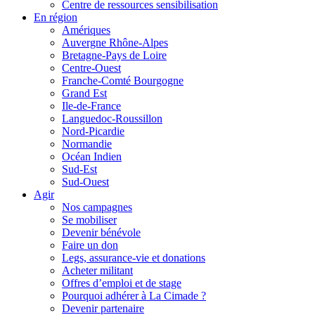
Centre de ressources sensibilisation
En région
Amériques
Auvergne Rhône-Alpes
Bretagne-Pays de Loire
Centre-Ouest
Franche-Comté Bourgogne
Grand Est
Ile-de-France
Languedoc-Roussillon
Nord-Picardie
Normandie
Océan Indien
Sud-Est
Sud-Ouest
Agir
Nos campagnes
Se mobiliser
Devenir bénévole
Faire un don
Legs, assurance-vie et donations
Acheter militant
Offres d’emploi et de stage
Pourquoi adhérer à La Cimade ?
Devenir partenaire