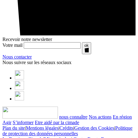
Recevoir notre newsletter
Votre mail
ok
Nous contacter
Nous suivre sur les réseaux sociaux
nous connaître
Nos actions
En région
Agir
S’informer
Etre aidé par la cimade
Plan du site
|
Mentions légales
|
Crédits
|
Gestion des Cookies
|
Politique
de protection des données personnelles