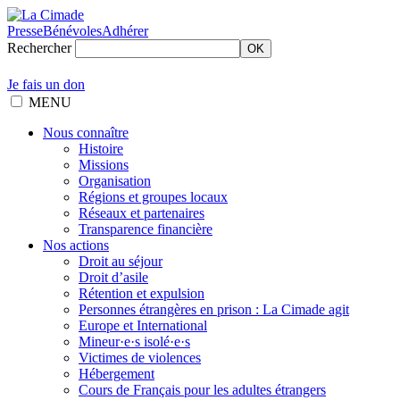
Presse
Bénévoles
Adhérer
Rechercher
OK
Je fais un don
MENU
Nous connaître
Histoire
Missions
Organisation
Régions et groupes locaux
Réseaux et partenaires
Transparence financière
Nos actions
Droit au séjour
Droit d’asile
Rétention et expulsion
Personnes étrangères en prison : La Cimade agit
Europe et International
Mineur·e·s isolé·e·s
Victimes de violences
Hébergement
Cours de Français pour les adultes étrangers