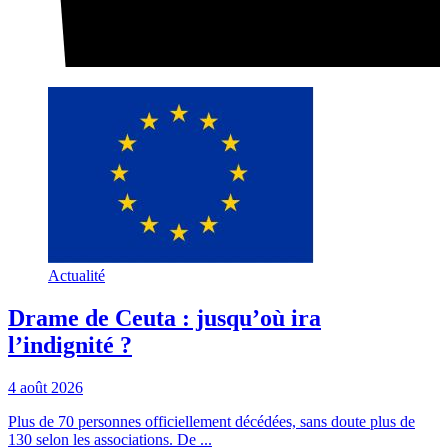
Actualité
Drame de Ceuta : jusqu’où ira
l’indignité ?
4 août 2026
Plus de 70 personnes officiellement décédées, sans doute plus de
130 selon les associations. De ...