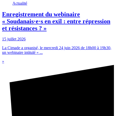
Actualité
Enregistrement du webinaire
« Soudanais·e·s en exil : entre répression
et résistances ? »
15 juillet 2026
La Cimade a organisé, le mercredi 24 juin 2026 de 18h00 à 19h30,
un webinaire intitulé « ...
»