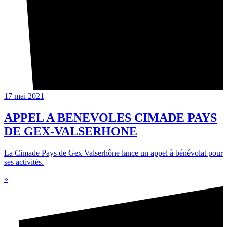
17 mai 2021
APPEL A BENEVOLES CIMADE PAYS
DE GEX-VALSERHONE
La Cimade Pays de Gex Valserhône lance un appel à bénévolat pour
ses activités.
»