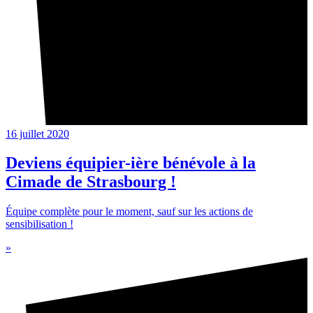
16 juillet 2020
Deviens équipier-ière bénévole à la
Cimade de Strasbourg !
Équipe complète pour le moment, sauf sur les actions de
sensibilisation !
»