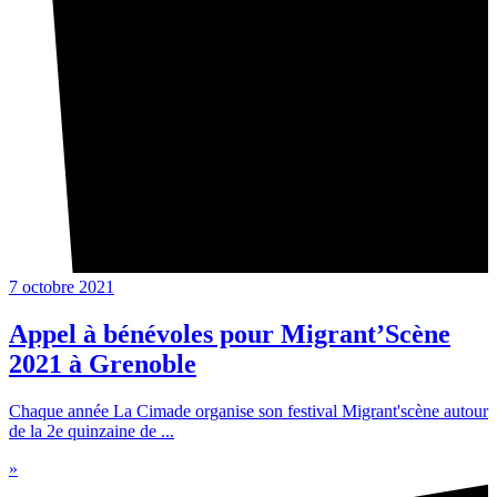
7 octobre 2021
Appel à bénévoles pour Migrant’Scène
2021 à Grenoble
Chaque année La Cimade organise son festival Migrant'scène autour
de la 2e quinzaine de ...
»