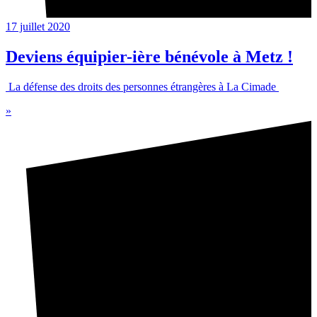
17 juillet 2020
Deviens équipier-ière bénévole à Metz !
La défense des droits des personnes étrangères à La Cimade
»