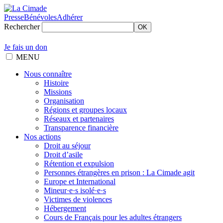
Presse
Bénévoles
Adhérer
Rechercher
OK
Je fais un don
MENU
Nous connaître
Histoire
Missions
Organisation
Régions et groupes locaux
Réseaux et partenaires
Transparence financière
Nos actions
Droit au séjour
Droit d’asile
Rétention et expulsion
Personnes étrangères en prison : La Cimade agit
Europe et International
Mineur·e·s isolé·e·s
Victimes de violences
Hébergement
Cours de Français pour les adultes étrangers