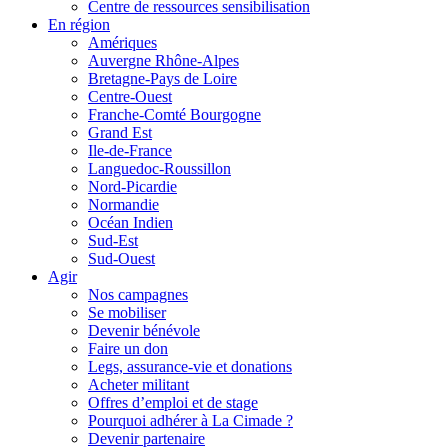
Centre de ressources sensibilisation
En région
Amériques
Auvergne Rhône-Alpes
Bretagne-Pays de Loire
Centre-Ouest
Franche-Comté Bourgogne
Grand Est
Ile-de-France
Languedoc-Roussillon
Nord-Picardie
Normandie
Océan Indien
Sud-Est
Sud-Ouest
Agir
Nos campagnes
Se mobiliser
Devenir bénévole
Faire un don
Legs, assurance-vie et donations
Acheter militant
Offres d’emploi et de stage
Pourquoi adhérer à La Cimade ?
Devenir partenaire