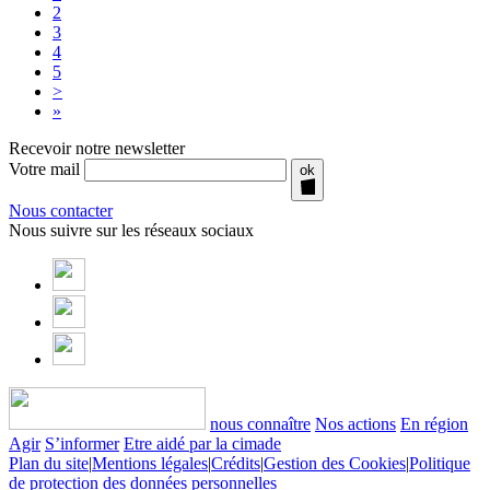
2
3
4
5
>
»
Recevoir notre newsletter
Votre mail
ok
Nous contacter
Nous suivre sur les réseaux sociaux
nous connaître
Nos actions
En région
Agir
S’informer
Etre aidé par la cimade
Plan du site
|
Mentions légales
|
Crédits
|
Gestion des Cookies
|
Politique
de protection des données personnelles