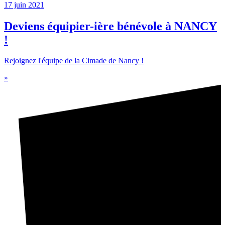
17 juin 2021
Deviens équipier-ière bénévole à NANCY
!
Rejoignez l'équipe de la Cimade de Nancy !
»