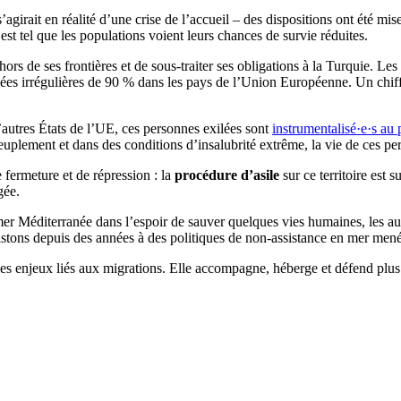
s’agirait en réalité d’une crise de l’accueil – des dispositions ont été m
 est tel que les populations voient leurs chances de survie réduites.
ors de ses frontières et de sous-traiter ses obligations à la Turquie. Le
es irrégulières de 90 % dans les pays de l’Union Européenne. Un chiffre
d’autres États de l’UE, ces personnes exilées sont
instrumentalisé·e·s au 
euplement et dans des conditions d’insalubrité extrême, la vie de ces pe
 fermeture et de répression : la
procédure d’asile
sur ce territoire est 
gée.
mer Méditerranée dans l’espoir de sauver quelques vies humaines, les au
istons depuis des années à des politiques de non-assistance en mer me
r les enjeux liés aux migrations. Elle accompagne, héberge et défend pl