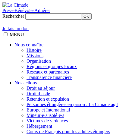
Presse
Bénévoles
Adhérer
Rechercher
OK
Je fais un don
MENU
Nous connaître
Histoire
Missions
Organisation
Régions et groupes locaux
Réseaux et partenaires
Transparence financière
Nos actions
Droit au séjour
Droit d’asile
Rétention et expulsion
Personnes étrangères en prison : La Cimade agit
Europe et International
Mineur·e·s isolé·e·s
Victimes de violences
Hébergement
Cours de Français pour les adultes étrangers