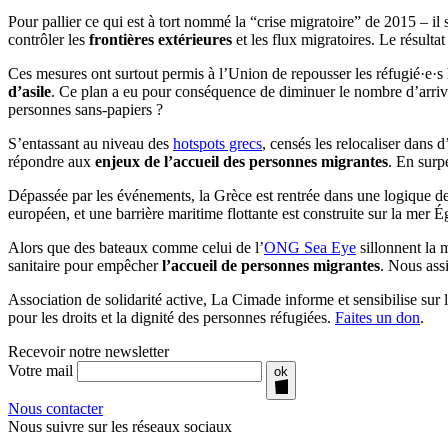
Pour pallier ce qui est à tort nommé la “crise migratoire” de 2015 – il 
contrôler les
frontières extérieures
et les flux migratoires. Le résultat
Ces mesures ont surtout permis à l’Union de repousser les réfugié·e·s h
d’asile
. Ce plan a eu pour conséquence de diminuer le nombre d’arrivé
personnes sans-papiers ?
S’entassant au niveau des
hotspots grecs
, censés les relocaliser dans 
répondre aux
enjeux de l’accueil des personnes migrantes
. En surp
Dépassée par les événements, la Grèce est rentrée dans une logique de
européen, et une barrière maritime flottante est construite sur la mer É
Alors que des bateaux comme celui de l’
ONG Sea Eye
sillonnent la 
sanitaire pour empêcher
l’accueil de personnes migrantes
. Nous ass
Association de solidarité active, La Cimade informe et sensibilise su
pour les droits et la dignité des personnes réfugiées.
Faites un don
.
Recevoir notre newsletter
Votre mail
ok
Nous contacter
Nous suivre sur les réseaux sociaux