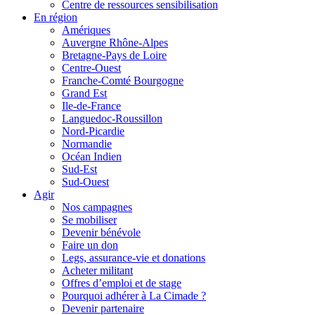
Centre de ressources sensibilisation
En région
Amériques
Auvergne Rhône-Alpes
Bretagne-Pays de Loire
Centre-Ouest
Franche-Comté Bourgogne
Grand Est
Ile-de-France
Languedoc-Roussillon
Nord-Picardie
Normandie
Océan Indien
Sud-Est
Sud-Ouest
Agir
Nos campagnes
Se mobiliser
Devenir bénévole
Faire un don
Legs, assurance-vie et donations
Acheter militant
Offres d’emploi et de stage
Pourquoi adhérer à La Cimade ?
Devenir partenaire