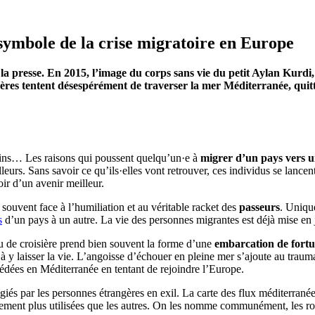
symbole de la crise migratoire en Europe
de la presse. En 2015, l’image du corps sans vie du petit Aylan Kurdi
s tentent désespérément de traverser la mer Méditerranée, quitte à
mains… Les raisons qui poussent quelqu’un·e à
migrer d’un pays vers u
leurs. Sans savoir ce qu’ils·elles vont retrouver, ces individus se lancen
ir d’un avenir meilleur.
 souvent face à l’humiliation et au véritable racket des
passeurs
. Uniq
s
d’un pays à un autre. La vie des personnes migrantes est déjà mise en 
au de croisière prend bien souvent la forme d’une
embarcation de fort
 à y laisser la vie. L’angoisse d’échouer en pleine mer s’ajoute au trau
dées en Méditerranée en tentant de rejoindre l’Europe.
giés par les personnes étrangères en exil. La carte des flux méditerranéen
ement plus utilisées que les autres. On les nomme communément, les rout