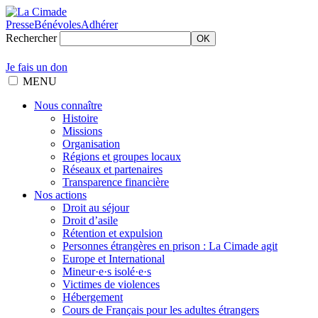
Presse
Bénévoles
Adhérer
Rechercher
OK
Je fais un don
MENU
Nous connaître
Histoire
Missions
Organisation
Régions et groupes locaux
Réseaux et partenaires
Transparence financière
Nos actions
Droit au séjour
Droit d’asile
Rétention et expulsion
Personnes étrangères en prison : La Cimade agit
Europe et International
Mineur·e·s isolé·e·s
Victimes de violences
Hébergement
Cours de Français pour les adultes étrangers