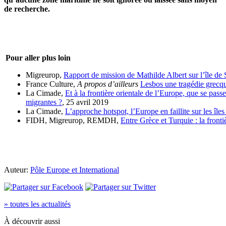
de recherche.
Pour aller plus loin
Migreurop,
Rapport de mission de Mathilde Albert sur l’île de
France Culture,
A propos d’ailleurs
Lesbos une tragédie grecq
La Cimade,
Et à la frontière orientale de l’Europe, que se passe
migrantes ?
, 25 avril 2019
La Cimade,
L’approche hotspot, l’Europe en faillite sur les île
FIDH, Migreurop, REMDH,
Entre Grèce et Turquie : la fronti
Auteur:
Pôle Europe et International
» toutes les actualités
À découvrir aussi