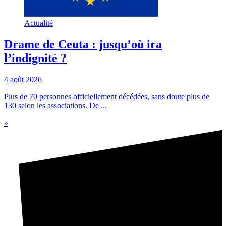
Actualité
Drame de Ceuta : jusqu’où ira
l’indignité ?
4 août 2026
Plus de 70 personnes officiellement décédées, sans doute plus de
130 selon les associations. De ...
»