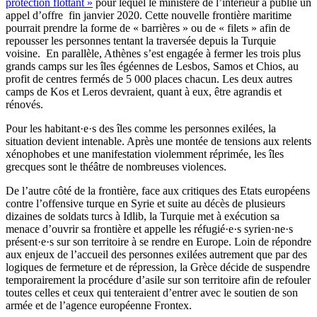
protection flottant »
pour lequel le ministère de l’intérieur a publié un
appel d’offre fin janvier 2020. Cette nouvelle frontière maritime
pourrait prendre la forme de « barrières » ou de « filets » afin de
repousser les personnes tentant la traversée depuis la Turquie
voisine.
En parallèle, Athènes s’est engagée à fermer les trois plus
grands camps sur les îles égéennes de Lesbos, Samos et Chios, au
profit de centres fermés de 5 000 places chacun. Les deux autres
camps de Kos et Leros devraient, quant à eux, être agrandis et
rénovés.
Pour les habitant·e·s des îles comme les personnes exilées, la
situation devient intenable. Après une montée de tensions aux relents
xénophobes et une manifestation violemment réprimée, les îles
grecques sont le théâtre de nombreuses violences.
De l’autre côté de la frontière, face aux critiques des Etats européens
contre l’offensive turque en Syrie et suite au décès de plusieurs
dizaines de soldats turcs à Idlib, la Turquie met à exécution sa
menace d’ouvrir sa frontière et appelle les réfugié·e·s syrien·ne·s
présent·e·s sur son territoire à se rendre en Europe. Loin de répondre
aux enjeux de l’accueil des personnes exilées autrement que par des
logiques de fermeture et de répression, la Grèce décide de suspendre
temporairement la procédure d’asile sur son territoire afin de refouler
toutes celles et ceux qui tenteraient d’entrer avec le soutien de son
armée et de l’agence européenne Frontex.