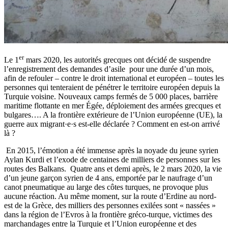
er
Le 1
mars 2020, les autorités grecques ont décidé de suspendre
l’enregistrement des demandes d’asile pour une durée d’un mois,
afin de refouler – contre le droit international et européen – toutes les
personnes qui tenteraient de pénétrer le territoire européen depuis la
Turquie voisine. Nouveaux camps fermés de 5 000 places, barrière
maritime flottante en mer Égée, déploiement des armées grecques et
bulgares…. A la frontière extérieure de l’Union européenne (UE), la
guerre aux migrant·e·s est-elle déclarée ? Comment en est-on arrivé
là ?
En 2015, l’émotion a été immense après la noyade du jeune syrien
Aylan Kurdi et l’exode de centaines de milliers de personnes sur les
routes des Balkans. Quatre ans et demi après, le 2 mars 2020, la vie
d’un jeune garçon syrien de 4 ans, emportée par le naufrage d’un
canot pneumatique au large des côtes turques, ne provoque plus
aucune réaction. Au même moment, sur la route d’Erdine au nord-
est de la Grèce, des milliers des personnes exilées sont « nassées »
dans la région de l’Evros à la frontière gréco-turque, victimes des
marchandages entre la Turquie et l’Union européenne et des