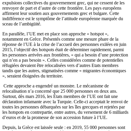
expulsions collectives du gouvernement grec, qui ne cessent de les
renvoyer de part et d’autre de cette frontière. Les pays européens
affirment leur soutien aux gouvernements grec et bulgare. Cette
indifférence est le symptôme de l’attitude européenne marquée du
sceau de l’ambigüité.
En parallèle, l’UE met en place son approche « hotspot »,
notamment en Grèce. Présentés comme une mesure phare de la
réponse de l’UE à la crise de l’accueil des personnes exilées en juin
2015, l’objectif des hotspots était de déterminer rapidement, parmi
les personnes arrivées aux frontières, « qui a besoin d’une protection
qui n’en a pas besoin ». Celles considérées comme de potentielles
réfugiées devaient être relocalisées vers d’autres Etats membres
tandis que les autres, stigmatisées comme « migrantes économiques
», seraient éloignées du territoire.
Cette approche a engendré un monstre. Le mécanisme de
relocalisation n’a concerné que 25 000 personnes en deux ans.
Surtout, dès mars 2016, les États membres de l’UE ont fait une
déclaration infamante avec la Turquie. Celle-ci acceptait le renvoi de
toutes les personnes débarquées sur les îles grecques et rejetées par
les hotspots en contrepartie, entre autres, du versement de 6 milliards
d’euros et de la promesse de son accession future à l’UE.
Depuis, la Grèce est laissée seule : en 2019, 55 000 personnes sont