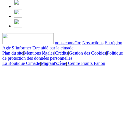
nous connaître
Nos actions
En région
Agir
S’informer
Etre aidé par la cimade
Plan du site
|
Mentions légales
|
Crédits
|
Gestion des Cookies
|
Politique
de protection des données personnelles
La Boutique Cimade
|
Migrant'scène
|
Centre Frantz Fanon