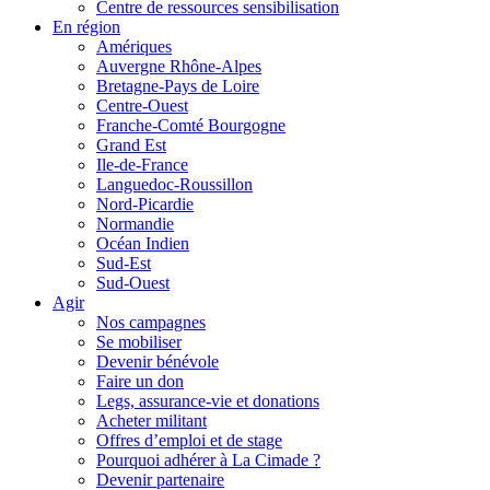
Centre de ressources sensibilisation
En région
Amériques
Auvergne Rhône-Alpes
Bretagne-Pays de Loire
Centre-Ouest
Franche-Comté Bourgogne
Grand Est
Ile-de-France
Languedoc-Roussillon
Nord-Picardie
Normandie
Océan Indien
Sud-Est
Sud-Ouest
Agir
Nos campagnes
Se mobiliser
Devenir bénévole
Faire un don
Legs, assurance-vie et donations
Acheter militant
Offres d’emploi et de stage
Pourquoi adhérer à La Cimade ?
Devenir partenaire