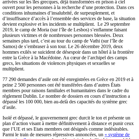
arrivées sur les îles grecques, déjà transformées en prison à ciel
ouvert pour les personnes à la recherche d’une protection. Dans ces
conditions inhumaines d’insalubrité, de surpeuplement, et
d’insuffisance d’accès à l’ensemble des services de base, la situation
devient explosive et les incidents se multiplient. Le 29 septembre
2019, le camp de Moria (sur l’île de Lesbos) s’enflamme faisant
plusieurs victimes et de nombreuses personnes blessées. Deux
semaines plus tard, c’est au tour du camp de Vathi (sur l’île de
Samos) de s’embraser à son tour. Le 26 décembre 2019, deux
hommes exilés se suicident de désespoir dans un hôtel à la frontière
entre la Grèce à la Macédoine. Au cœur de l’archipel des camps
grecs, les situations de violences physiques et sexuelles se
multiplient.
77 290 demandes d’asile ont été enregistrées en Grèce en 2019 et à
peine 2 500 personnes ont été transférées dans d’autres États
membres pour raisons familiales et humanitaires dans le cadre du
règlement Dublin. Le nombre de dossiers en cours d’instruction a
dépassé les 100 000, bien au-delà des capacités du système grec
d’asile.
Isolé et dépassé, le gouvernement grec durcit le ton et présente un
plan d’action visant à mettre définitivement à distance et punir ceux
que l’UE et ses Etats membres ont désignés comme indésirables.
Parmi le train de mesures répressives annoncées, un
« système de