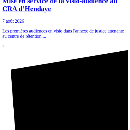
Mise en service de la visio-audience au
CRA d’Hendaye
7 août 2026
Les premières audiences en visio dans l'annexe de justice attenante
au centre de rétention ...
»