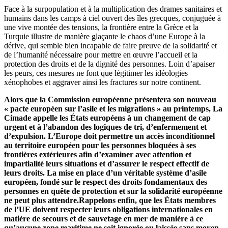
Face à la surpopulation et à la multiplication des drames sanitaires et
humains dans les camps à ciel ouvert des îles grecques, conjuguée à
une vive montée des tensions, la frontière entre la Grèce et la
Turquie illustre de manière glaçante le chaos d’une Europe à la
dérive, qui semble bien incapable de faire preuve de la solidarité et
de l’humanité nécessaire pour mettre en œuvre l’accueil et la
protection des droits et de la dignité des personnes. Loin d’apaiser
les peurs, ces mesures ne font que légitimer les idéologies
xénophobes et aggraver ainsi les fractures sur notre continent.
Alors que la Commission européenne présentera son nouveau
« pacte européen sur l’asile et les migrations » au printemps, La
Cimade appelle les États européens à un changement de cap
urgent et à l’abandon des logiques de tri, d’enfermement et
d’expulsion. L’Europe doit permettre un accès inconditionnel
au territoire européen pour les personnes bloquées à ses
frontières extérieures afin d’examiner avec attention et
impartialité leurs situations et d’assurer le respect effectif de
leurs droits. La mise en place d’un véritable système d’asile
européen, fondé sur le respect des droits fondamentaux des
personnes en quête de protection et sur la solidarité européenne
ne peut plus attendre.Rappelons enfin, que les États membres
de l’UE doivent respecter leurs obligations internationales en
matière de secours et de sauvetage en mer de manière à ce
qu’aucune zone maritime ne soit ignorée ou laissée sans moyen