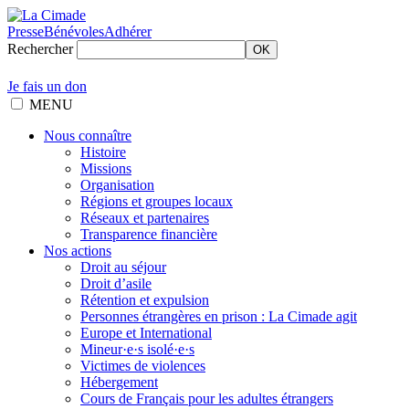
Presse
Bénévoles
Adhérer
Rechercher
OK
Je fais un don
MENU
Nous connaître
Histoire
Missions
Organisation
Régions et groupes locaux
Réseaux et partenaires
Transparence financière
Nos actions
Droit au séjour
Droit d’asile
Rétention et expulsion
Personnes étrangères en prison : La Cimade agit
Europe et International
Mineur·e·s isolé·e·s
Victimes de violences
Hébergement
Cours de Français pour les adultes étrangers