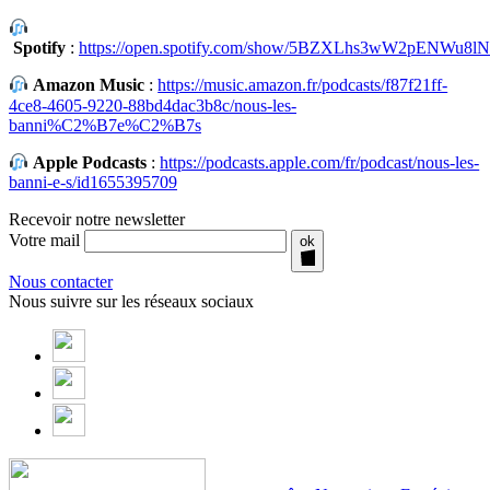
Spotify
:
https://open.spotify.com/show/5BZXLhs3wW2pENWu8
Amazon Music
:
https://music.amazon.fr/podcasts/f87f21ff-
4ce8-4605-9220-88bd4dac3b8c/nous-les-
banni%C2%B7e%C2%B7s
Apple Podcasts
:
https://podcasts.apple.com/fr/podcast/nous-les-
banni-e-s/id1655395709
Recevoir notre newsletter
Votre mail
ok
Nous contacter
Nous suivre sur les réseaux sociaux