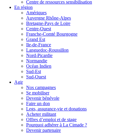
Centre de ressources sensibilisation
En région
Amériques
Auvergne Rhône-Alpes
Bretagne-Pays de Loire
Centre-Ouest
Franche-Comté Bourgogne
Grand Est
Ile-de-France
Languedoc-Roussillon
Nord-Picardie
Normandie
Océan Indien
Sud-Est
Sud-Ouest
Agir
Nos campagnes
Se mobiliser
Devenir bénévole
Faire un don
Legs, assurance-vie et donations
Acheter militant
Offres d’emploi et de stage
Pourquoi adhérer à La Cimade ?
Devenir partenaire