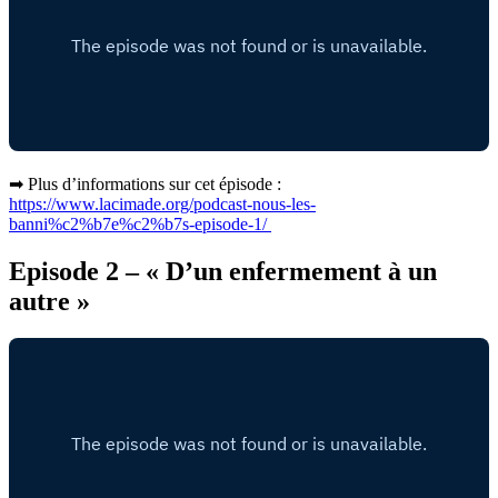
➡ Plus d’informations sur cet épisode :
https://www.lacimade.org/podcast-nous-les-
banni%c2%b7e%c2%b7s-episode-1/
Episode 2 – « D’un enfermement à un
autre »