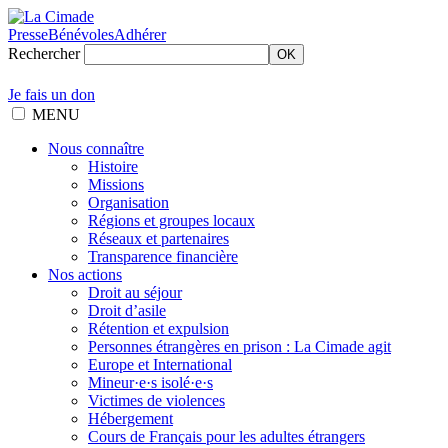
Presse
Bénévoles
Adhérer
Rechercher
OK
Je fais un don
MENU
Nous connaître
Histoire
Missions
Organisation
Régions et groupes locaux
Réseaux et partenaires
Transparence financière
Nos actions
Droit au séjour
Droit d’asile
Rétention et expulsion
Personnes étrangères en prison : La Cimade agit
Europe et International
Mineur·e·s isolé·e·s
Victimes de violences
Hébergement
Cours de Français pour les adultes étrangers