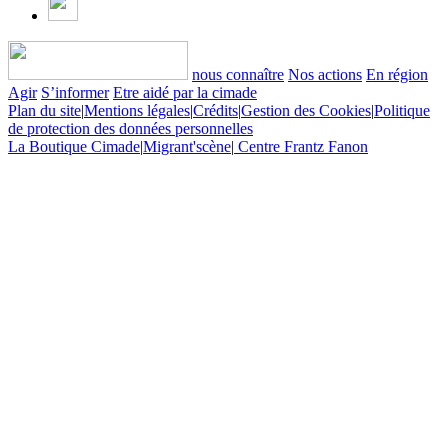
nous connaître
Nos actions
En région
Agir
S’informer
Etre aidé par la cimade
Plan du site
|
Mentions légales
|
Crédits
|
Gestion des Cookies
|
Politique
de protection des données personnelles
La Boutique Cimade
|
Migrant'scène
|
Centre Frantz Fanon