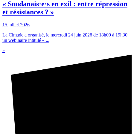
« Soudanais·e·s en exil : entre répression
et résistances ? »
15 juillet 2026
La Cimade a organisé, le mercredi 24 juin 2026 de 18h00 à 19h30,
un webinaire intitulé « ...
»