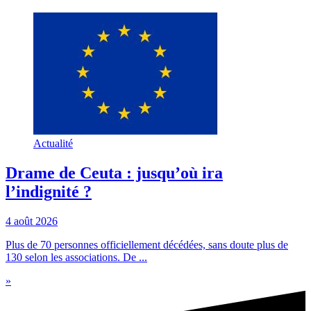
Actualité
Drame de Ceuta : jusqu’où ira
l’indignité ?
4 août 2026
Plus de 70 personnes officiellement décédées, sans doute plus de
130 selon les associations. De ...
»