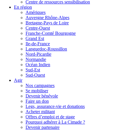
Centre de ressources sensibilisation
En région
Amériques
Auvergne Rhône-Alpes
Bretagne-Pays de Loire
Centre-Ouest
Franche-Comté Bourgogne
Grand Est
Ile-de-France
Languedoc-Roussillon
Nord-Picardie
Normandie
Océan Indien
Sud-Est
Sud-Ouest
Agir
Nos campagnes
Se mobiliser
Devenir bénévole
Faire un don
Legs, assurance-vie et donations
Acheter militant
Offres d’emploi et de stage
Pourquoi adhérer à La Cimade ?
Devenir partenaire