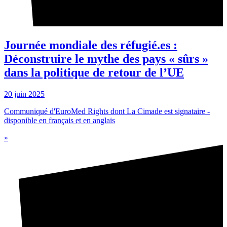
Journée mondiale des réfugié.es :
Déconstruire le mythe des pays « sûrs »
dans la politique de retour de l’UE
20 juin 2025
Communiqué d'EuroMed Rights dont La Cimade est signataire -
disponible en français et en anglais
»