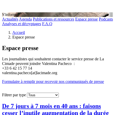
S'informer
Actualités
Agenda
Publications et ressources
Espace presse
Podcasts
Analyses et décryptages
F.A.Q
Accueil
Espace presse
Espace presse
Les journalistes qui souhaitent contacter le service presse de La
Cimade peuvent joindre Valentina Pacheco :
+33 6 42 15 77 14
valentina.pacheco[at]lacimade.org
Formulaire à remplir pour recevoir nos communiqués de presse
Filtrer par type
De 7 jours à 7 mois en 40 ans : faisons
cesser l’inutile augmentation de la durée