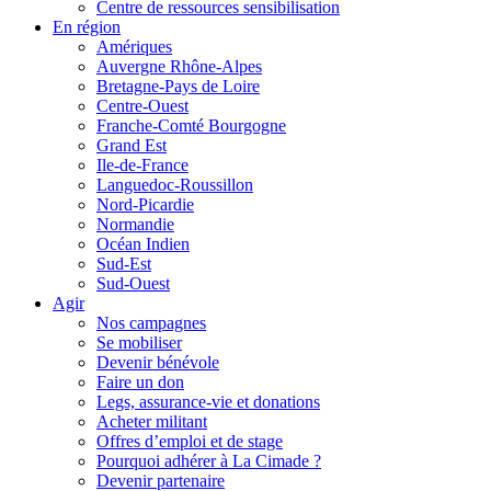
Centre de ressources sensibilisation
En région
Amériques
Auvergne Rhône-Alpes
Bretagne-Pays de Loire
Centre-Ouest
Franche-Comté Bourgogne
Grand Est
Ile-de-France
Languedoc-Roussillon
Nord-Picardie
Normandie
Océan Indien
Sud-Est
Sud-Ouest
Agir
Nos campagnes
Se mobiliser
Devenir bénévole
Faire un don
Legs, assurance-vie et donations
Acheter militant
Offres d’emploi et de stage
Pourquoi adhérer à La Cimade ?
Devenir partenaire