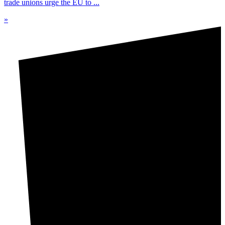
trade unions urge the EU to ...
»