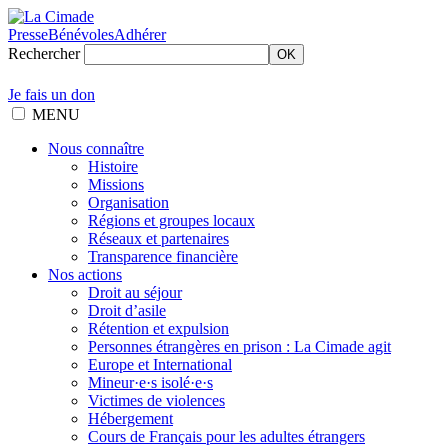
Presse
Bénévoles
Adhérer
Rechercher
OK
Je fais un don
MENU
Nous connaître
Histoire
Missions
Organisation
Régions et groupes locaux
Réseaux et partenaires
Transparence financière
Nos actions
Droit au séjour
Droit d’asile
Rétention et expulsion
Personnes étrangères en prison : La Cimade agit
Europe et International
Mineur·e·s isolé·e·s
Victimes de violences
Hébergement
Cours de Français pour les adultes étrangers