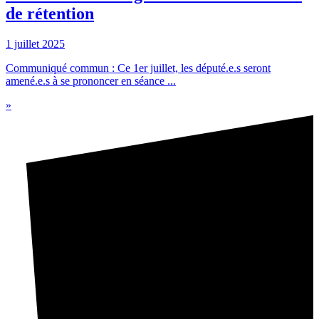
de rétention
1 juillet 2025
Communiqué commun : Ce 1er juillet, les député.e.s seront
amené.e.s à se prononcer en séance ...
»