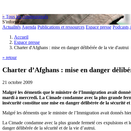
« Tous les communiqués
S'informer
Actualités
Agenda
Publications et ressources
Espace presse
Podcasts
Accueil
Espace presse
Charter d'Afghans : mise en danger délibérée de la vie d'autrui
» retour
Charter d’Afghans : mise en danger délibér
21 octobre 2009
Malgré les démentis que le ministre de l’Immigration avait donnés
mardi à mercredi. La Cimade condamne avec la plus grande fermeté 
insécurité constitue une mise en danger délibérée de la sécurité et 
Malgré les démentis que le ministre de l’Immigration avait donnés hier
La Cimade condamne avec la plus grande fermeté ces expulsions et le r
danger délibérée de la sécurité et de la vie d’autrui.