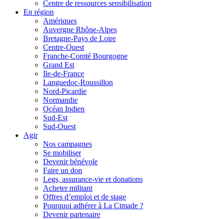
Centre de ressources sensibilisation
En région
Amériques
Auvergne Rhône-Alpes
Bretagne-Pays de Loire
Centre-Ouest
Franche-Comté Bourgogne
Grand Est
Ile-de-France
Languedoc-Roussillon
Nord-Picardie
Normandie
Océan Indien
Sud-Est
Sud-Ouest
Agir
Nos campagnes
Se mobiliser
Devenir bénévole
Faire un don
Legs, assurance-vie et donations
Acheter militant
Offres d’emploi et de stage
Pourquoi adhérer à La Cimade ?
Devenir partenaire