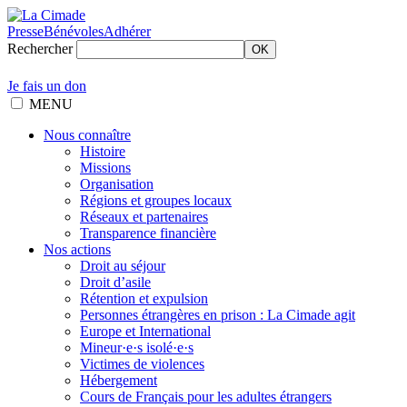
Presse
Bénévoles
Adhérer
Rechercher
OK
Je fais un don
MENU
Nous connaître
Histoire
Missions
Organisation
Régions et groupes locaux
Réseaux et partenaires
Transparence financière
Nos actions
Droit au séjour
Droit d’asile
Rétention et expulsion
Personnes étrangères en prison : La Cimade agit
Europe et International
Mineur·e·s isolé·e·s
Victimes de violences
Hébergement
Cours de Français pour les adultes étrangers