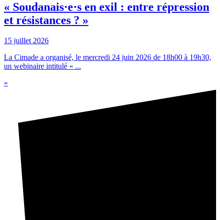
« Soudanais·e·s en exil : entre répression
et résistances ? »
15 juillet 2026
La Cimade a organisé, le mercredi 24 juin 2026 de 18h00 à 19h30,
un webinaire intitulé « ...
»