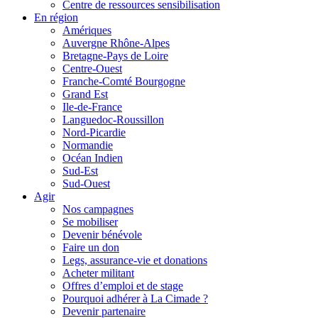
Centre de ressources sensibilisation
En région
Amériques
Auvergne Rhône-Alpes
Bretagne-Pays de Loire
Centre-Ouest
Franche-Comté Bourgogne
Grand Est
Ile-de-France
Languedoc-Roussillon
Nord-Picardie
Normandie
Océan Indien
Sud-Est
Sud-Ouest
Agir
Nos campagnes
Se mobiliser
Devenir bénévole
Faire un don
Legs, assurance-vie et donations
Acheter militant
Offres d’emploi et de stage
Pourquoi adhérer à La Cimade ?
Devenir partenaire