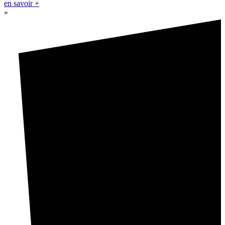
en savoir +
»