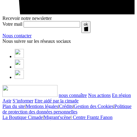
Recevoir notre newsletter
Votre mail
ok
Nous contacter
Nous suivre sur les réseaux sociaux
nous connaître
Nos actions
En région
Agir
S’informer
Etre aidé par la cimade
Plan du site
|
Mentions légales
|
Crédits
|
Gestion des Cookies
|
Politique
de protection des données personnelles
La Boutique Cimade
|
Migrant'scène
|
Centre Frantz Fanon