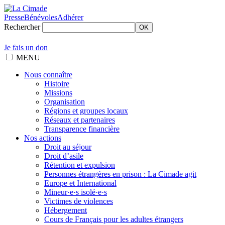
Presse
Bénévoles
Adhérer
Rechercher
OK
Je fais un don
MENU
Nous connaître
Histoire
Missions
Organisation
Régions et groupes locaux
Réseaux et partenaires
Transparence financière
Nos actions
Droit au séjour
Droit d’asile
Rétention et expulsion
Personnes étrangères en prison : La Cimade agit
Europe et International
Mineur·e·s isolé·e·s
Victimes de violences
Hébergement
Cours de Français pour les adultes étrangers