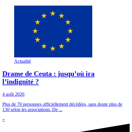
Actualité
Drame de Ceuta : jusqu’où ira
l’indignité ?
4 août 2026
Plus de 70 personnes officiellement décédées, sans doute plus de
130 selon les associations. De ...
»