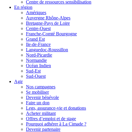
Centre de ressources sensibilisation
En région
Amériques
Auvergne Rhône-Alpes
Bretagne-Pays de Loire
Centre-Ouest
Franche-Comté Bourgogne
Grand Est
Ile-de-France
Languedoc-Roussillon
Nord-Picardie
Normandie
Océan Indien
Sud-Est
Sud-Ouest
Agir
Nos campagnes
Se mobiliser
Devenir bénévole
Faire un don
Legs, assurance-vie et donations
Acheter militant
Offres d’emploi et de stage
Pourquoi adhérer à La Cimade ?
Devenir partenaire