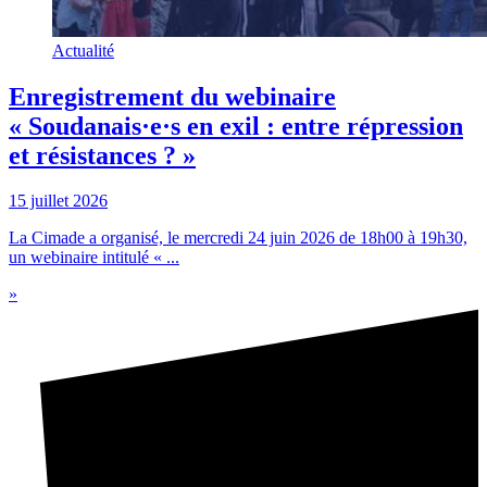
Actualité
Enregistrement du webinaire
« Soudanais·e·s en exil : entre répression
et résistances ? »
15 juillet 2026
La Cimade a organisé, le mercredi 24 juin 2026 de 18h00 à 19h30,
un webinaire intitulé « ...
»