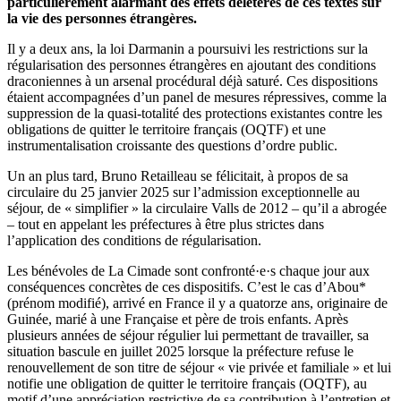
particulièrement alarmant des effets délétères de ces textes sur
la vie des personnes étrangères.
Il y a deux ans, la loi Darmanin a poursuivi les restrictions sur la
régularisation des personnes étrangères en ajoutant des conditions
draconiennes à un arsenal procédural déjà saturé. Ces dispositions
étaient accompagnées d’un panel de mesures répressives, comme la
suppression de la quasi-totalité des protections existantes contre les
obligations de quitter le territoire français (OQTF) et une
instrumentalisation croissante des questions d’ordre public.
Un an plus tard, Bruno Retailleau se félicitait, à propos de sa
circulaire du 25 janvier 2025 sur l’admission exceptionnelle au
séjour, de « simplifier » la circulaire Valls de 2012 – qu’il a abrogée
– tout en appelant les préfectures à être plus strictes dans
l’application des conditions de régularisation.
Les bénévoles de La Cimade sont confronté·e·s chaque jour aux
conséquences concrètes de ces dispositifs. C’est le cas d’Abou*
(prénom modifié), arrivé en France il y a quatorze ans, originaire de
Guinée, marié à une Française et père de trois enfants. Après
plusieurs années de séjour régulier lui permettant de travailler, sa
situation bascule en juillet 2025 lorsque la préfecture refuse le
renouvellement de son titre de séjour « vie privée et familiale » et lui
notifie une obligation de quitter le territoire français (OQTF), au
motif d’une appréciation restrictive de sa contribution à l’entretien et