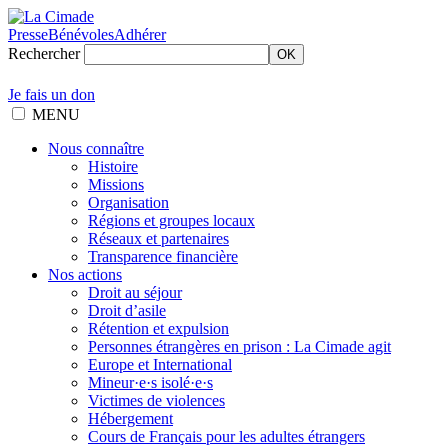
Presse
Bénévoles
Adhérer
Rechercher
OK
Je fais un don
MENU
Nous connaître
Histoire
Missions
Organisation
Régions et groupes locaux
Réseaux et partenaires
Transparence financière
Nos actions
Droit au séjour
Droit d’asile
Rétention et expulsion
Personnes étrangères en prison : La Cimade agit
Europe et International
Mineur·e·s isolé·e·s
Victimes de violences
Hébergement
Cours de Français pour les adultes étrangers