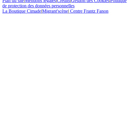
Plan du site
|
Mentions légales
|
Crédits
|
Gestion des Cookies
|
Politique
de protection des données personnelles
La Boutique Cimade
|
Migrant'scène
|
Centre Frantz Fanon