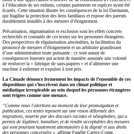
à l’éducation de ses enfants, certains paiements en espèces ayant été
écartés. Cette situation illustre les conséquences de la loi Darmanin,
qui fragilise la protection des liens familiaux et expose des parents
durablement installés à des mesures d’éloignement.
Précarisation, stigmatisation et exclusion sont les effets concrets
recherchés et constatés de ces textes sur les personnes étrangères.
Des perspectives de régularisation amoindries, la facilitation du
prononcé de mesures d’éloignement et un arbitraire grandissant
d’une administration toute puissante : ce sont autant de
conséquences funestes qui actent de manière assumée une volonté
de renforcer la « fabrique de sans-papiers » et d’alimenter une
machine à enfermer et expulser à tout prix.
La Cimade dénonce fermement les impacts de l’ensemble de ces
dispositions qui s’inscrivent dans un climat politique et
médiatique irrespirable au sein duquel les personnes étrangères
sont érigées comme une menace.
“C
omme nous l’alertions au moment de leur promulgation et
publication, ces textes reposent sur une vision déformée des
migrations, nourrie par des discours racistes et xénophobes, qui a
permis de légitimer, banaliser, et de rendre acceptables des mesures
qui sont pourtant hautement attentatoires à la dignité et aux droits
des personnes concernées »,
affirme Fanélie Carrey-Conte,