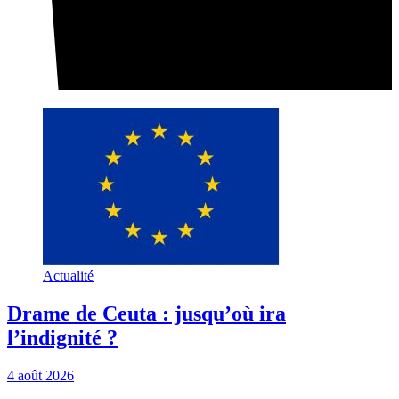
Actualité
Drame de Ceuta : jusqu’où ira
l’indignité ?
4 août 2026