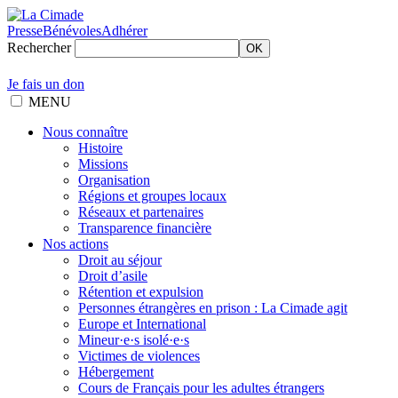
Presse
Bénévoles
Adhérer
Rechercher
OK
Je fais un don
MENU
Nous connaître
Histoire
Missions
Organisation
Régions et groupes locaux
Réseaux et partenaires
Transparence financière
Nos actions
Droit au séjour
Droit d’asile
Rétention et expulsion
Personnes étrangères en prison : La Cimade agit
Europe et International
Mineur·e·s isolé·e·s
Victimes de violences
Hébergement
Cours de Français pour les adultes étrangers