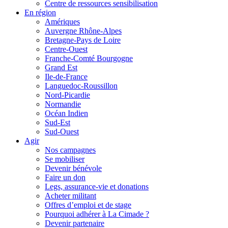
Centre de ressources sensibilisation
En région
Amériques
Auvergne Rhône-Alpes
Bretagne-Pays de Loire
Centre-Ouest
Franche-Comté Bourgogne
Grand Est
Ile-de-France
Languedoc-Roussillon
Nord-Picardie
Normandie
Océan Indien
Sud-Est
Sud-Ouest
Agir
Nos campagnes
Se mobiliser
Devenir bénévole
Faire un don
Legs, assurance-vie et donations
Acheter militant
Offres d’emploi et de stage
Pourquoi adhérer à La Cimade ?
Devenir partenaire