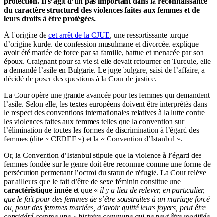
protection. Il s’agit d’un pas important dans la reconnaissance
du caractère structurel des violences faites aux femmes et de
leurs droits à être protégées.
À l’origine de
cet arrêt de la CJUE
, une ressortissante turque
d’origine kurde, de confession musulmane et divorcée, explique
avoir été mariée de force par sa famille, battue et menacée par son
époux. Craignant pour sa vie si elle devait retourner en Turquie, elle
a demandé l’asile en Bulgarie. Le juge bulgare, saisi de l’affaire, a
décidé de poser des questions à la Cour de justice.
La Cour opère une grande avancée pour les femmes qui demandent
l’asile. Selon elle, les textes européens doivent être interprétés dans
le respect des conventions internationales relatives à la lutte contre
les violences faites aux femmes telles que la convention sur
l’élimination de toutes les formes de discrimination à l’égard des
femmes (dite « CEDEF ») et la « Convention d’Istanbul ».
Or, la Convention d’Istanbul stipule que la violence à l’égard des
femmes fondée sur le genre doit être reconnue comme une forme de
persécution permettant l’octroi du statut de réfugié. La Cour relève
par ailleurs que le fait d’être de sexe féminin constitue une
caractéristique innée
et que «
il y a lieu de relever, en particulier,
que le fait pour des femmes de s’être soustraites à un mariage forcé
ou, pour des femmes mariées, d’avoir quitté leurs foyers, peut être
considéré comme une « histoire commune qui ne peut être modifiée