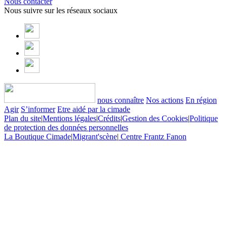
Nous contacter
Nous suivre sur les réseaux sociaux
nous connaître
Nos actions
En région
Agir
S’informer
Etre aidé par la cimade
Plan du site
|
Mentions légales
|
Crédits
|
Gestion des Cookies
|
Politique
de protection des données personnelles
La Boutique Cimade
|
Migrant'scène
|
Centre Frantz Fanon