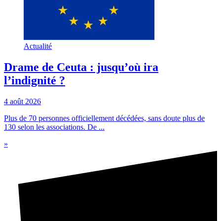
Actualité
Drame de Ceuta : jusqu’où ira
l’indignité ?
4 août 2026
Plus de 70 personnes officiellement décédées, sans doute plus de
130 selon les associations. De ...
»