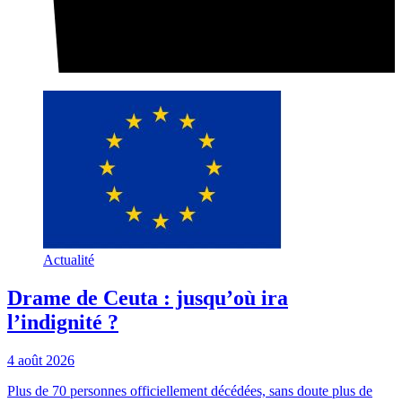
Actualité
Drame de Ceuta : jusqu’où ira
l’indignité ?
4 août 2026
Plus de 70 personnes officiellement décédées, sans doute plus de