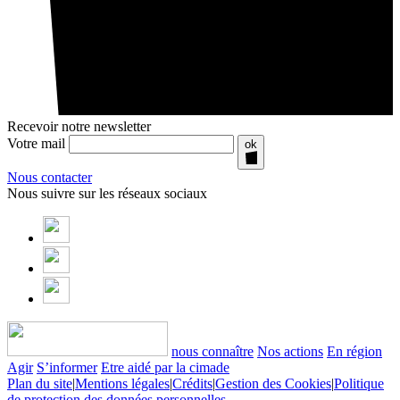
Recevoir notre newsletter
Votre mail
ok
Nous contacter
Nous suivre sur les réseaux sociaux
nous connaître
Nos actions
En région
Agir
S’informer
Etre aidé par la cimade
Plan du site
|
Mentions légales
|
Crédits
|
Gestion des Cookies
|
Politique
de protection des données personnelles