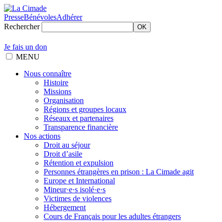
Presse
Bénévoles
Adhérer
Rechercher
OK
Je fais un don
MENU
Nous connaître
Histoire
Missions
Organisation
Régions et groupes locaux
Réseaux et partenaires
Transparence financière
Nos actions
Droit au séjour
Droit d’asile
Rétention et expulsion
Personnes étrangères en prison : La Cimade agit
Europe et International
Mineur·e·s isolé·e·s
Victimes de violences
Hébergement
Cours de Français pour les adultes étrangers