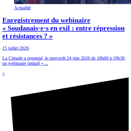
Actualité
Enregistrement du webinaire
« Soudanais·e·s en exil : entre répression
et résistances ? »
15 juillet 2026
La Cimade a organisé, le mercredi 24 juin 2026 de 18h00 à 19h30,
un webinaire intitulé « ...
»