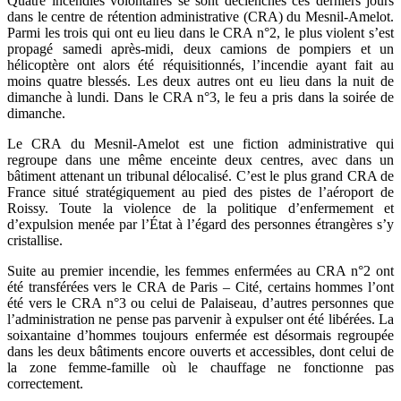
Quatre incendies volontaires se sont déclenchés ces derniers jours
dans le centre de rétention administrative (CRA) du Mesnil-Amelot.
Parmi les trois qui ont eu lieu dans le CRA n°2, le plus violent s’est
propagé samedi après-midi, deux camions de pompiers et un
hélicoptère ont alors été réquisitionnés, l’incendie ayant fait au
moins quatre blessés. Les deux autres ont eu lieu dans la nuit de
dimanche à lundi. Dans le CRA n°3, le feu a pris dans la soirée de
dimanche.
Le CRA du Mesnil-Amelot est une fiction administrative qui
regroupe dans une même enceinte deux centres, avec dans un
bâtiment attenant un tribunal délocalisé. C’est le plus grand CRA de
France situé stratégiquement au pied des pistes de l’aéroport de
Roissy. Toute la violence de la politique d’enfermement et
d’expulsion menée par l’État à l’égard des personnes étrangères s’y
cristallise.
Suite au premier incendie, les femmes enfermées au CRA n°2 ont
été transférées vers le CRA de Paris – Cité, certains hommes l’ont
été vers le CRA n°3 ou celui de Palaiseau, d’autres personnes que
l’administration ne pense pas parvenir à expulser ont été libérées. La
soixantaine d’hommes toujours enfermée est désormais regroupée
dans les deux bâtiments encore ouverts et accessibles, dont celui de
la zone femme-famille où le chauffage ne fonctionne pas
correctement.