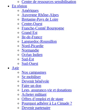
Centre de ressources sensibilisation
En région
Amériques
Auvergne Rhône-Alpes
Bretagne-Pays de Loire
Centre-Ouest
Franche-Comté Bourgogne
Grand Est
Ile-de-France
Languedoc-Roussillon
Nord-Picardie
Normandie
Océan Indien
Sud-Est
Sud-Ouest
Agir
Nos campagnes
Se mobiliser
Devenir bénévole
Faire un don
Legs, assurance-vie et donations
Acheter militant
Offres d’emploi et de stage
Pourquoi adhérer à La Cimade ?
Devenir partenaire