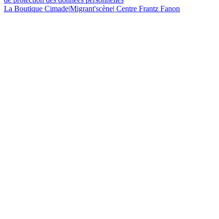
La Boutique Cimade
|
Migrant'scène
|
Centre Frantz Fanon