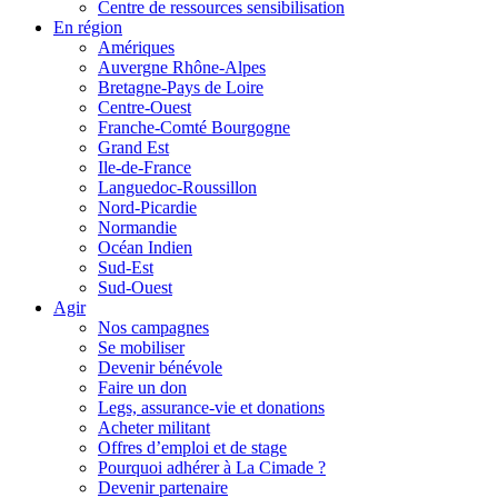
Centre de ressources sensibilisation
En région
Amériques
Auvergne Rhône-Alpes
Bretagne-Pays de Loire
Centre-Ouest
Franche-Comté Bourgogne
Grand Est
Ile-de-France
Languedoc-Roussillon
Nord-Picardie
Normandie
Océan Indien
Sud-Est
Sud-Ouest
Agir
Nos campagnes
Se mobiliser
Devenir bénévole
Faire un don
Legs, assurance-vie et donations
Acheter militant
Offres d’emploi et de stage
Pourquoi adhérer à La Cimade ?
Devenir partenaire