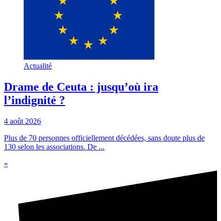
Actualité
Drame de Ceuta : jusqu’où ira
l’indignité ?
4 août 2026
Plus de 70 personnes officiellement décédées, sans doute plus de
130 selon les associations. De ...
»