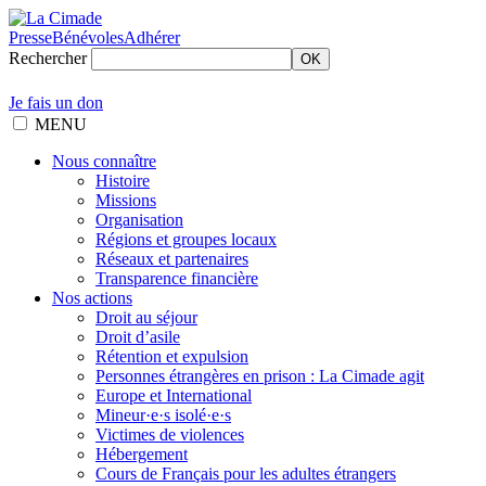
Presse
Bénévoles
Adhérer
Rechercher
OK
Je fais un don
MENU
Nous connaître
Histoire
Missions
Organisation
Régions et groupes locaux
Réseaux et partenaires
Transparence financière
Nos actions
Droit au séjour
Droit d’asile
Rétention et expulsion
Personnes étrangères en prison : La Cimade agit
Europe et International
Mineur·e·s isolé·e·s
Victimes de violences
Hébergement
Cours de Français pour les adultes étrangers