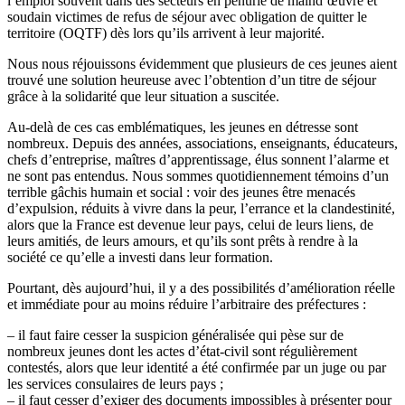
l’emploi souvent dans des secteurs en pénurie de maind’œuvre et
soudain victimes de refus de séjour avec obligation de quitter le
territoire (OQTF) dès lors qu’ils arrivent à leur majorité.
Nous nous réjouissons évidemment que plusieurs de ces jeunes aient
trouvé une solution heureuse avec l’obtention d’un titre de séjour
grâce à la solidarité que leur situation a suscitée.
Au-delà de ces cas emblématiques, les jeunes en détresse sont
nombreux. Depuis des années, associations, enseignants, éducateurs,
chefs d’entreprise, maîtres d’apprentissage, élus sonnent l’alarme et
ne sont pas entendus. Nous sommes quotidiennement témoins d’un
terrible gâchis humain et social : voir des jeunes être menacés
d’expulsion, réduits à vivre dans la peur, l’errance et la clandestinité,
alors que la France est devenue leur pays, celui de leurs liens, de
leurs amitiés, de leurs amours, et qu’ils sont prêts à rendre à la
société ce qu’elle a investi dans leur formation.
Pourtant, dès aujourd’hui, il y a des possibilités d’amélioration réelle
et immédiate pour au moins réduire l’arbitraire des préfectures :
– il faut faire cesser la suspicion généralisée qui pèse sur de
nombreux jeunes dont les actes d’état-civil sont régulièrement
contestés, alors que leur identité a été confirmée par un juge ou par
les services consulaires de leurs pays ;
– il faut cesser d’exiger des documents impossibles à présenter pour