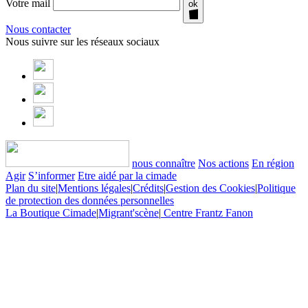
Votre mail
ok
Nous contacter
Nous suivre sur les réseaux sociaux
nous connaître
Nos actions
En région
Agir
S’informer
Etre aidé par la cimade
Plan du site
|
Mentions légales
|
Crédits
|
Gestion des Cookies
|
Politique
de protection des données personnelles
La Boutique Cimade
|
Migrant'scène
|
Centre Frantz Fanon