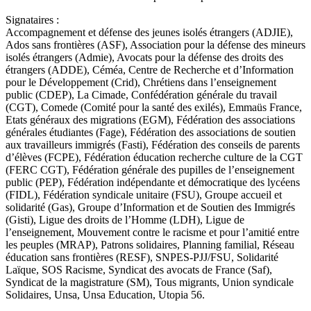
Signataires :
Accompagnement et défense des jeunes isolés étrangers (ADJIE),
Ados sans frontières (ASF), Association pour la défense des mineurs
isolés étrangers (Admie), Avocats pour la défense des droits des
étrangers (ADDE), Céméa, Centre de Recherche et d’Information
pour le Développement (Crid), Chrétiens dans l’enseignement
public (CDEP), La Cimade, Confédération générale du travail
(CGT), Comede (Comité pour la santé des exilés), Emmaüs France,
Etats généraux des migrations (EGM), Fédération des associations
générales étudiantes (Fage), Fédération des associations de soutien
aux travailleurs immigrés (Fasti), Fédération des conseils de parents
d’élèves (FCPE), Fédération éducation recherche culture de la CGT
(FERC CGT), Fédération générale des pupilles de l’enseignement
public (PEP), Fédération indépendante et démocratique des lycéens
(FIDL), Fédération syndicale unitaire (FSU), Groupe accueil et
solidarité (Gas), Groupe d’Information et de Soutien des Immigrés
(Gisti), Ligue des droits de l’Homme (LDH), Ligue de
l’enseignement, Mouvement contre le racisme et pour l’amitié entre
les peuples (MRAP), Patrons solidaires, Planning familial, Réseau
éducation sans frontières (RESF), SNPES-PJJ/FSU, Solidarité
Laïque, SOS Racisme, Syndicat des avocats de France (Saf),
Syndicat de la magistrature (SM), Tous migrants, Union syndicale
Solidaires, Unsa, Unsa Education, Utopia 56.