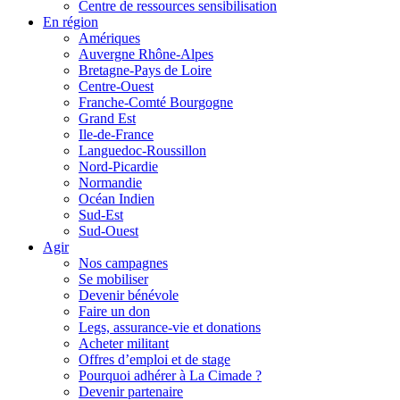
Centre de ressources sensibilisation
En région
Amériques
Auvergne Rhône-Alpes
Bretagne-Pays de Loire
Centre-Ouest
Franche-Comté Bourgogne
Grand Est
Ile-de-France
Languedoc-Roussillon
Nord-Picardie
Normandie
Océan Indien
Sud-Est
Sud-Ouest
Agir
Nos campagnes
Se mobiliser
Devenir bénévole
Faire un don
Legs, assurance-vie et donations
Acheter militant
Offres d’emploi et de stage
Pourquoi adhérer à La Cimade ?
Devenir partenaire