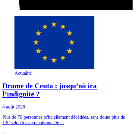
Actualité
Drame de Ceuta : jusqu’où ira
l’indignité ?
4 août 2026
Plus de 70 personnes officiellement décédées, sans doute plus de
130 selon les associations. De ...
»