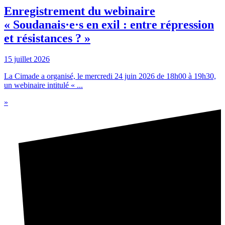
Enregistrement du webinaire
« Soudanais·e·s en exil : entre répression
et résistances ? »
15 juillet 2026
La Cimade a organisé, le mercredi 24 juin 2026 de 18h00 à 19h30,
un webinaire intitulé « ...
»