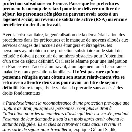
protection subsidiaire en France. Parce que les préfectures
prennent beaucoup de retard pour leur délivrer un titre de
séjour, les personnes réfugiées ne peuvent avoir accès à un
logement social, au revenu de solidarité active (RSA) ou encore
bénéficier du droit au travail.
Avec la crise sanitaire, la généralisation de la dématérialisation des
procédures dans les préfectures et le manque de moyens alloués aux
services chargés de l’accueil des étrangers et étrangères, les
personnes ayant obtenu une protection subsidiaire ou le statut de
réfugié·e doivent parcourir de nombres obstacles pour l’obtention
d’un titre de séjour définitif. Or il est le sésame pour une intégration
en France avec l’accès à un travail, à un logement ou à l’assurance
maladie ou aux prestations familiales.
Il n
’
est pas
rare qu
’
une
personne ré
fugi
ée ayant obtenu son statut relativement vite se
retrouve à attendre deux ans pour avoir un titre de séjour
définitif
. Entre temps, il·elle vit dans la précarité sans accès à des
droits fondamentaux.
« Paradoxalement la reconnaissance d
’
une protection provoque une
rupture de droit, puisque les personnes n
’
ont plus le droit à
l
’
allocation pour les demandeurs d
’
asile qui leur est versée pendant
l’examen de leur demande jusqu’à un mois apr
è
s avoir obtenu le
statut de ré
fugi
é·e. Ils et elles se retrouvent sans aucun revenu et
sans carte de séjour pour travailler »
, explique Gérard Sadik,