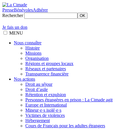
Presse
Bénévoles
Adhérer
Rechercher
OK
Je fais un don
MENU
Nous connaître
Histoire
Missions
Organisation
Régions et groupes locaux
Réseaux et partenaires
Transparence financière
Nos actions
Droit au séjour
Droit d’asile
Rétention et expulsion
Personnes étrangères en prison : La Cimade agit
Europe et International
Mineur·e·s isolé·e·s
Victimes de violences
Hébergement
Cours de Français pour les adultes étrangers