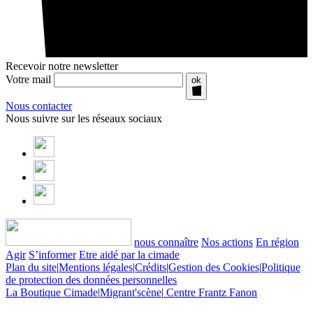
Recevoir notre newsletter
Votre mail
ok
Nous contacter
Nous suivre sur les réseaux sociaux
nous connaître
Nos actions
En région
Agir
S’informer
Etre aidé par la cimade
Plan du site
|
Mentions légales
|
Crédits
|
Gestion des Cookies
|
Politique
de protection des données personnelles
La Boutique Cimade
|
Migrant'scène
|
Centre Frantz Fanon