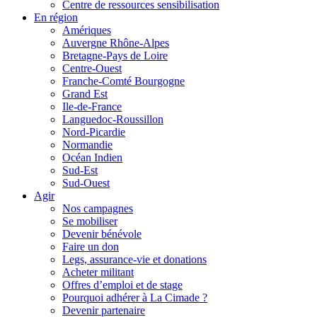
Centre de ressources sensibilisation
En région
Amériques
Auvergne Rhône-Alpes
Bretagne-Pays de Loire
Centre-Ouest
Franche-Comté Bourgogne
Grand Est
Ile-de-France
Languedoc-Roussillon
Nord-Picardie
Normandie
Océan Indien
Sud-Est
Sud-Ouest
Agir
Nos campagnes
Se mobiliser
Devenir bénévole
Faire un don
Legs, assurance-vie et donations
Acheter militant
Offres d’emploi et de stage
Pourquoi adhérer à La Cimade ?
Devenir partenaire