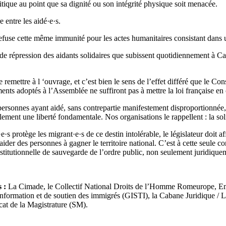
itique au point que sa dignité ou son intégrité physique soit menacée.
e entre les aidé·e·s.
refuse cette même immunité pour les actes humanitaires consistant dans u
 de répression des aidants solidaires que subissent quotidiennement à Ca
 remettre à l ‘ouvrage, et c’est bien le sens de l’effet différé que le Cons
ements adoptés à l’Assemblée ne suffiront pas à mettre la loi française e
 personnes ayant aidé, sans contrepartie manifestement disproportionnée,
lement une liberté fondamentale. Nos organisations le rappellent : la sol
·e·s protège les migrant·e·s de ce destin intolérable, le législateur doit af
aider des personnes à gagner le territoire national. C’est à cette seule co
onstitutionnelle de sauvegarde de l’ordre public, non seulement juridique
 :
La Cimade, le Collectif National Droits de l’Homme Romeurope, Emm
information et de soutien des immigrés (GISTI), la Cabane Juridique / 
cat de la Magistrature (SM).