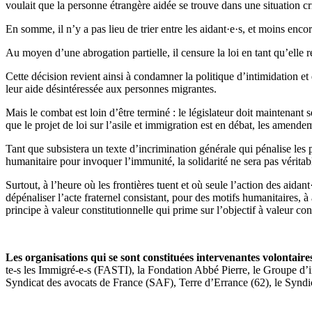
voulait que la personne étrangère aidée se trouve dans une situation cr
En somme, il n’y a pas lieu de trier entre les aidant·e·s, et moins encor
Au moyen d’une abrogation partielle, il censure la loi en tant qu’elle 
Cette décision revient ainsi à condamner la politique d’intimidation et
leur aide désintéressée aux personnes migrantes.
Mais le combat est loin d’être terminé : le législateur doit maintenant se
que le projet de loi sur l’asile et immigration est en débat, les amend
Tant que subsistera un texte d’incrimination générale qui pénalise les
humanitaire pour invoquer l’immunité, la solidarité ne sera pas véritab
Surtout, à l’heure où les frontières tuent et où seule l’action des aidant
dépénaliser l’acte fraternel consistant, pour des motifs humanitaires, à 
principe à valeur constitutionnelle qui prime sur l’objectif à valeur c
Les organisations qui se sont constituées intervenantes volontaires
te-s les Immigré-e-s (FASTI), la Fondation Abbé Pierre, le Groupe d’
Syndicat des avocats de France (SAF), Terre d’Errance (62), le Syndi