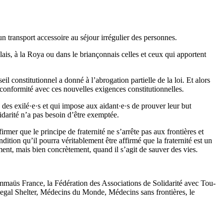
n transport accessoire au séjour irrégulier des personnes.
lais, à la Roya ou dans le briançonnais celles et ceux qui apportent
eil constitutionnel a donné à l’abrogation partielle de la loi. Et alors
n conformité avec ces nouvelles exigences constitutionnelles.
 des exilé·e·s et qui impose aux aidant·e·s de prouver leur but
idarité n’a pas besoin d’être exemptée.
firmer que le principe de fraternité ne s’arrête pas aux frontières et
ndition qu’il pourra véritablement être affirmé que la fraternité est un
ment, mais bien concrètement, quand il s’agit de sauver des vies.
aüs France, la Fédération des Associations de Solidarité avec Tou-
Legal Shelter, Médecins du Monde, Médecins sans frontières, le