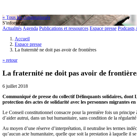
« Tous les communiqués
S'informer
Actualités
Agenda
Publications et ressources
Espace presse
Podcasts
Accueil
Espace presse
La fraternité ne doit pas avoir de frontières
» retour
La fraternité ne doit pas avoir de frontière
6 juillet 2018
Communiqué de presse du collectif Délinquants solidaires, dont L
protection des actes de solidarité avec les personnes migrantes en c
Le Conseil constitutionnel consacre pour la première fois un principe à 
d’aider autrui, dans un but humanitaire, sans condition de la régularité 
Au moyen d’une réserve d’interprétation, il neutralise les termes indéci
qu’aucun acte humanitaire, quelle que soit la prestation à laquelle il se r