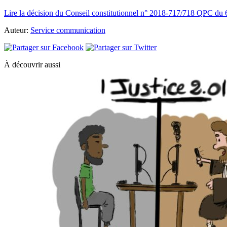
Lire la décision du Conseil constitutionnel n° 2018-717/718 QPC du 6
Auteur:
Service communication
À découvrir aussi