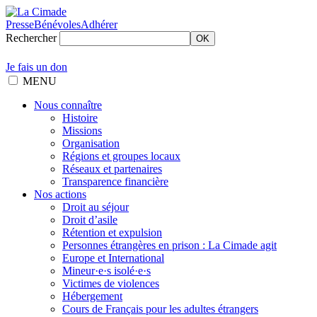
Presse
Bénévoles
Adhérer
Rechercher
OK
Je fais un don
MENU
Nous connaître
Histoire
Missions
Organisation
Régions et groupes locaux
Réseaux et partenaires
Transparence financière
Nos actions
Droit au séjour
Droit d’asile
Rétention et expulsion
Personnes étrangères en prison : La Cimade agit
Europe et International
Mineur·e·s isolé·e·s
Victimes de violences
Hébergement
Cours de Français pour les adultes étrangers