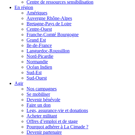
Centre de ressources sensibilisation
En région
Amériques
Auvergne Rhône-Alpes
Bretagne-Pays de Loire
Centre-Ouest
Franche-Comté Bourgogne
Grand Est
Ile-de-France
Languedoc-Roussillon
Nord-Picardie
Normandie
Océan Indien
Sud-Est
Sud-Ouest
Agir
Nos campagnes
Se mobiliser
Devenir bénévole
Faire un don
Legs, assurance-vie et donations
Acheter militant
Offres d’emploi et de stage
Pourquoi adhérer à La Cimade ?
Devenir partenaire