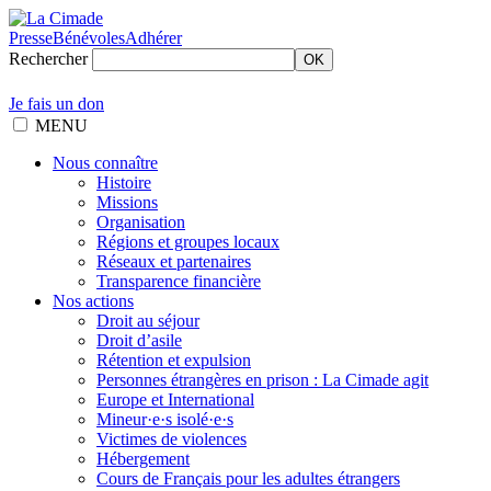
Presse
Bénévoles
Adhérer
Rechercher
OK
Je fais un don
MENU
Nous connaître
Histoire
Missions
Organisation
Régions et groupes locaux
Réseaux et partenaires
Transparence financière
Nos actions
Droit au séjour
Droit d’asile
Rétention et expulsion
Personnes étrangères en prison : La Cimade agit
Europe et International
Mineur·e·s isolé·e·s
Victimes de violences
Hébergement
Cours de Français pour les adultes étrangers