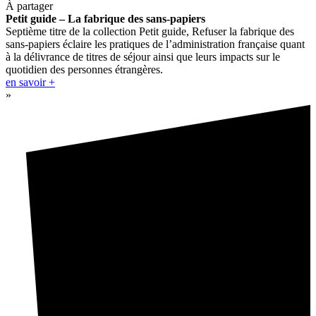
À partager
Petit guide – La fabrique des sans-papiers
Septième titre de la collection Petit guide, Refuser la fabrique des
sans-papiers éclaire les pratiques de l’administration française quant
à la délivrance de titres de séjour ainsi que leurs impacts sur le
quotidien des personnes étrangères.
en savoir +
»