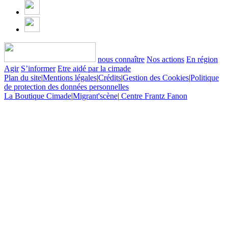
nous connaître
Nos actions
En région
Agir
S’informer
Etre aidé par la cimade
Plan du site
|
Mentions légales
|
Crédits
|
Gestion des Cookies
|
Politique
de protection des données personnelles
La Boutique Cimade
|
Migrant'scène
|
Centre Frantz Fanon