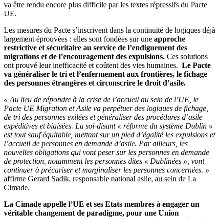
va être rendu encore plus difficile par les textes répressifs du Pacte
UE.
Les mesures du Pacte s’inscrivent dans la continuité de logiques déjà
largement éprouvées : elles sont fondées sur une
approche
restrictive et sécuritaire au service de l’endiguement des
migrations et de l’encouragement des expulsions.
Ces solutions
ont prouvé leur inefficacité et coûtent des vies humaines.
Le Pacte
va généraliser le tri et l’enfermement aux frontières, le fichage
des personnes étrangères et circonscrire le droit d’asile.
« Au lieu de répondre à la crise de l’accueil au sein de l’UE, le
Pacte UE Migration et Asile va perpétuer des logiques de fichage,
de tri des personnes exilées et généraliser des procédures d’asile
expéditives et biaisées. La soi-disant « réforme du système Dublin »
est tout sauf équitable, mettant sur un pied d’égalité les expulsions et
l’accueil de personnes en demande d’asile. Par ailleurs, les
nouvelles obligations qui vont peser sur les personnes en demande
de protection, notamment les personnes dites « Dublinées », vont
continuer à précariser et marginaliser les personnes concernées. »
affirme Gerard Sadik, responsable national asile, au sein de La
Cimade.
La Cimade appelle l’UE et ses Etats membres à engager un
véritable changement de paradigme, pour une Union