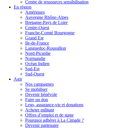
Centre de ressources sensibilisation
En région
Amériques
Auvergne Rhône-Alpes
Bretagne-Pays de Loire
Centre-Ouest
Franche-Comté Bourgogne
Grand Est
Ile-de-France
Languedoc-Roussillon
Nord-Picardie
Normandie
Océan Indien
Sud-Est
Sud-Ouest
Agir
Nos campagnes
Se mobiliser
Devenir bénévole
Faire un don
Legs, assurance-vie et donations
Acheter militant
Offres d’emploi et de stage
Pourquoi adhérer à La Cimade ?
Devenir partenaire