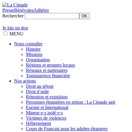
Presse
Bénévoles
Adhérer
Rechercher
OK
Je fais un don
MENU
Nous connaître
Histoire
Missions
Organisation
Régions et groupes locaux
Réseaux et partenaires
Transparence financière
Nos actions
Droit au séjour
Droit d’asile
Rétention et expulsion
Personnes étrangères en prison : La Cimade agit
Europe et International
Mineur·e·s isolé·e·s
Victimes de violences
Hébergement
Cours de Français pour les adultes étrangers