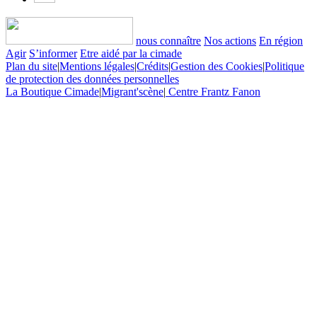
nous connaître
Nos actions
En région
Agir
S’informer
Etre aidé par la cimade
Plan du site
|
Mentions légales
|
Crédits
|
Gestion des Cookies
|
Politique
de protection des données personnelles
La Boutique Cimade
|
Migrant'scène
|
Centre Frantz Fanon