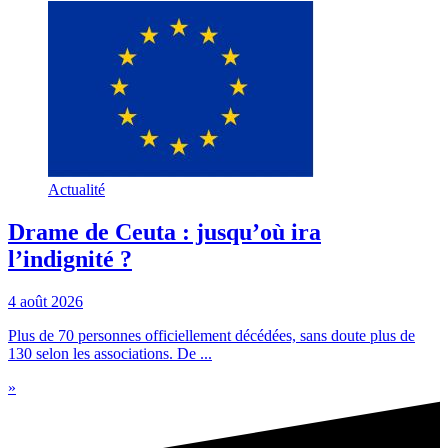
Actualité
Drame de Ceuta : jusqu’où ira
l’indignité ?
4 août 2026
Plus de 70 personnes officiellement décédées, sans doute plus de
130 selon les associations. De ...
»