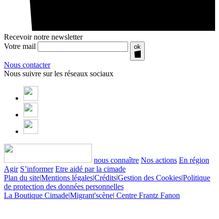
Recevoir notre newsletter
Votre mail
ok
Nous contacter
Nous suivre sur les réseaux sociaux
nous connaître
Nos actions
En région
Agir
S’informer
Etre aidé par la cimade
Plan du site
|
Mentions légales
|
Crédits
|
Gestion des Cookies
|
Politique
de protection des données personnelles
La Boutique Cimade
|
Migrant'scène
|
Centre Frantz Fanon