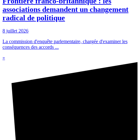
Frontière franco-britannique : les
associations demandent un changement
radical de politique
8 juillet 2026
La commission d'enquête parlementaire, chargée d'examiner les
conséquences des accords ...
»