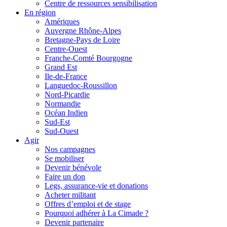
Centre de ressources sensibilisation
En région
Amériques
Auvergne Rhône-Alpes
Bretagne-Pays de Loire
Centre-Ouest
Franche-Comté Bourgogne
Grand Est
Ile-de-France
Languedoc-Roussillon
Nord-Picardie
Normandie
Océan Indien
Sud-Est
Sud-Ouest
Agir
Nos campagnes
Se mobiliser
Devenir bénévole
Faire un don
Legs, assurance-vie et donations
Acheter militant
Offres d’emploi et de stage
Pourquoi adhérer à La Cimade ?
Devenir partenaire