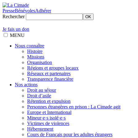
Presse
Bénévoles
Adhérer
Rechercher
OK
Je fais un don
MENU
Nous connaître
Histoire
Missions
Organisation
Régions et groupes locaux
Réseaux et partenaires
Transparence financière
Nos actions
Droit au séjour
Droit d’asile
Rétention et expulsion
Personnes étrangères en prison : La Cimade agit
Europe et International
Mineur·e·s isolé·e·s
Victimes de violences
Hébergement
Cours de Français pour les adultes étrangers