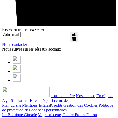
Recevoir notre newsletter
Votre mail
ok
Nous contacter
Nous suivre sur les réseaux sociaux
nous connaître
Nos actions
En région
Agir
S’informer
Etre aidé par la cimade
Plan du site
|
Mentions légales
|
Crédits
|
Gestion des Cookies
|
Politique
de protection des données personnelles
La Boutique Cimade
|
Migrant'scène
|
Centre Frantz Fanon