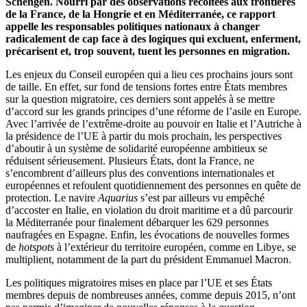
Schengen. Nourri par des observations récoltées aux frontières
de la France, de la Hongrie et en Méditerranée, ce rapport
appelle les responsables politiques nationaux à changer
radicalement de cap face à des logiques qui excluent, enferment,
précarisent et, trop souvent, tuent les personnes en migration.
Les enjeux du Conseil européen qui a lieu ces prochains jours sont
de taille. En effet, sur fond de tensions fortes entre États membres
sur la question migratoire, ces derniers sont appelés à se mettre
d’accord sur les grands principes d’une réforme de l’asile en Europe.
Avec l’arrivée de l’extrême-droite au pouvoir en Italie et l’Autriche à
la présidence de l’UE à partir du mois prochain, les perspectives
d’aboutir à un système de solidarité européenne ambitieux se
réduisent sérieusement. Plusieurs États, dont la France, ne
s’encombrent d’ailleurs plus des conventions internationales et
européennes et refoulent quotidiennement des personnes en quête de
protection. Le navire
Aquarius
s’est par ailleurs vu empêché
d’accoster en Italie, en violation du droit maritime et a dû parcourir
la Méditerranée pour finalement débarquer les 629 personnes
naufragées en Espagne. Enfin, les évocations de nouvelles formes
de
hotspots
à l’extérieur du territoire européen, comme en Libye, se
multiplient, notamment de la part du président Emmanuel Macron.
Les politiques migratoires mises en place par l’UE et ses États
membres depuis de nombreuses années, comme depuis 2015, n’ont