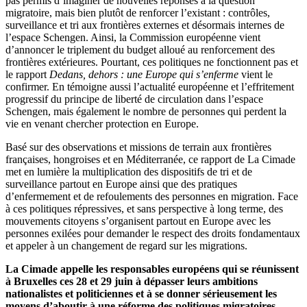
pas permis d’imaginer de nouvelles réponses à la question
migratoire, mais bien plutôt de renforcer l’existant : contrôles,
surveillance et tri aux frontières externes et désormais internes de
l’espace Schengen. Ainsi, la Commission européenne vient
d’annoncer le triplement du budget alloué au renforcement des
frontières extérieures. Pourtant, ces politiques ne fonctionnent pas et
le rapport
Dedans, dehors : une Europe qui s’enferme
vient le
confirmer. En témoigne aussi l’actualité européenne et l’effritement
progressif du principe de liberté de circulation dans l’espace
Schengen, mais également le nombre de personnes qui perdent la
vie en venant chercher protection en Europe.
Basé sur des observations et missions de terrain aux frontières
françaises, hongroises et en Méditerranée, ce rapport de La Cimade
met en lumière la multiplication des dispositifs de tri et de
surveillance partout en Europe ainsi que des pratiques
d’enfermement et de refoulements des personnes en migration. Face
à ces politiques répressives, et sans perspective à long terme, des
mouvements citoyens s’organisent partout en Europe avec les
personnes exilées pour demander le respect des droits fondamentaux
et appeler à un changement de regard sur les migrations.
La Cimade appelle les responsables européens qui se réunissent
à Bruxelles ces 28 et 29 juin à dépasser leurs ambitions
nationalistes et politiciennes et à se donner sérieusement les
moyens d’aboutir à une réforme des politiques migratoires