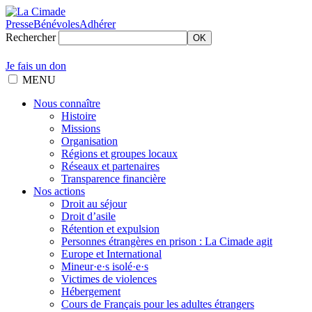
Presse
Bénévoles
Adhérer
Rechercher
OK
Je fais un don
MENU
Nous connaître
Histoire
Missions
Organisation
Régions et groupes locaux
Réseaux et partenaires
Transparence financière
Nos actions
Droit au séjour
Droit d’asile
Rétention et expulsion
Personnes étrangères en prison : La Cimade agit
Europe et International
Mineur·e·s isolé·e·s
Victimes de violences
Hébergement
Cours de Français pour les adultes étrangers