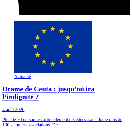
Actualité
Drame de Ceuta : jusqu’où ira
l’indignité ?
4 août 2026
Plus de 70 personnes officiellement décédées, sans doute plus de
130 selon les associations. De ...