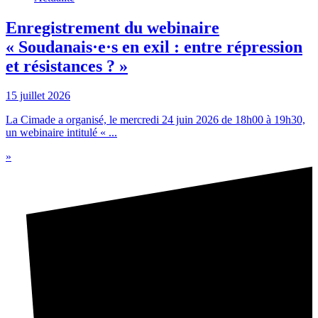
Enregistrement du webinaire
« Soudanais·e·s en exil : entre répression
et résistances ? »
15 juillet 2026
La Cimade a organisé, le mercredi 24 juin 2026 de 18h00 à 19h30,
un webinaire intitulé « ...
»