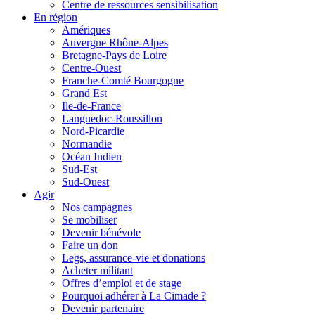
Centre de ressources sensibilisation
En région
Amériques
Auvergne Rhône-Alpes
Bretagne-Pays de Loire
Centre-Ouest
Franche-Comté Bourgogne
Grand Est
Ile-de-France
Languedoc-Roussillon
Nord-Picardie
Normandie
Océan Indien
Sud-Est
Sud-Ouest
Agir
Nos campagnes
Se mobiliser
Devenir bénévole
Faire un don
Legs, assurance-vie et donations
Acheter militant
Offres d’emploi et de stage
Pourquoi adhérer à La Cimade ?
Devenir partenaire