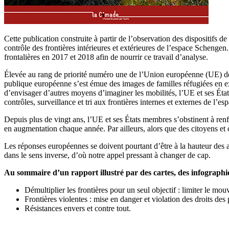
Cette publication construite à partir de l’observation des dispositifs d
contrôle des frontières intérieures et extérieures de l’espace Scheng
frontalières en 2017 et 2018 afin de nourrir ce travail d’analyse.
Élevée au rang de priorité numéro une de l’Union européenne (UE) dep
publique européenne s’est émue des images de familles réfugiées en exil
d’envisager d’autres moyens d’imaginer les mobilités, l’UE et ses Éta
contrôles, surveillance et tri aux frontières internes et externes de l’e
Depuis plus de vingt ans, l’UE et ses États membres s’obstinent à ren
en augmentation chaque année. Par ailleurs, alors que des citoyens et ci
Les réponses européennes se doivent pourtant d’être à la hauteur des am
dans le sens inverse, d’où notre appel pressant à changer de cap.
Au sommaire d’un rapport illustré par des cartes, des infographie
Démultiplier les frontières pour un seul objectif : limiter le m
Frontières violentes : mise en danger et violation des droits des 
Résistances envers et contre tout.