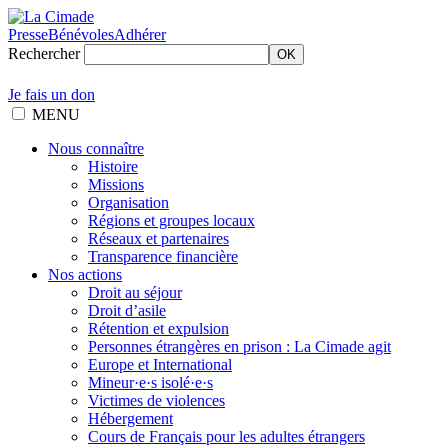
Presse
Bénévoles
Adhérer
Rechercher
OK
Je fais un don
MENU
Nous connaître
Histoire
Missions
Organisation
Régions et groupes locaux
Réseaux et partenaires
Transparence financière
Nos actions
Droit au séjour
Droit d’asile
Rétention et expulsion
Personnes étrangères en prison : La Cimade agit
Europe et International
Mineur·e·s isolé·e·s
Victimes de violences
Hébergement
Cours de Français pour les adultes étrangers