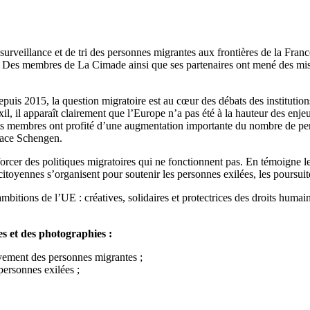
e surveillance et de tri des personnes migrantes aux frontières de la Fra
en. Des membres de La Cimade ainsi que ses partenaires ont mené des mis
uis 2015, la question migratoire est au cœur des débats des institution
, il apparaît clairement que l’Europe n’a pas été à la hauteur des enjeu
ts membres ont profité d’une augmentation importante du nombre de perso
space Schengen.
forcer des politiques migratoires qui ne fonctionnent pas. En témoigne 
toyennes s’organisent pour soutenir les personnes exilées, les poursuites 
bitions de l’UE : créatives, solidaires et protectrices des droits humain
s et des photographies :
ouvement des personnes migrantes ;
personnes exilées ;