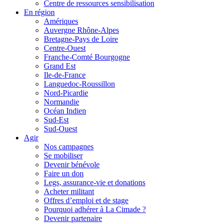
Centre de ressources sensibilisation
En région
Amériques
Auvergne Rhône-Alpes
Bretagne-Pays de Loire
Centre-Ouest
Franche-Comté Bourgogne
Grand Est
Ile-de-France
Languedoc-Roussillon
Nord-Picardie
Normandie
Océan Indien
Sud-Est
Sud-Ouest
Agir
Nos campagnes
Se mobiliser
Devenir bénévole
Faire un don
Legs, assurance-vie et donations
Acheter militant
Offres d’emploi et de stage
Pourquoi adhérer à La Cimade ?
Devenir partenaire