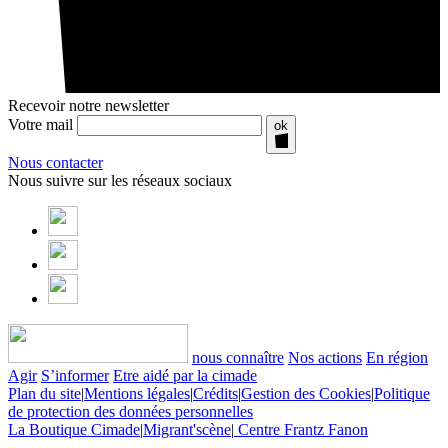
Recevoir notre newsletter
Votre mail
ok
Nous contacter
Nous suivre sur les réseaux sociaux
nous connaître
Nos actions
En région
Agir
S’informer
Etre aidé par la cimade
Plan du site
|
Mentions légales
|
Crédits
|
Gestion des Cookies
|
Politique
de protection des données personnelles
La Boutique Cimade
|
Migrant'scène
|
Centre Frantz Fanon