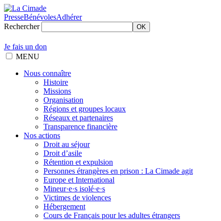
Presse
Bénévoles
Adhérer
Rechercher
OK
Je fais un don
MENU
Nous connaître
Histoire
Missions
Organisation
Régions et groupes locaux
Réseaux et partenaires
Transparence financière
Nos actions
Droit au séjour
Droit d’asile
Rétention et expulsion
Personnes étrangères en prison : La Cimade agit
Europe et International
Mineur·e·s isolé·e·s
Victimes de violences
Hébergement
Cours de Français pour les adultes étrangers