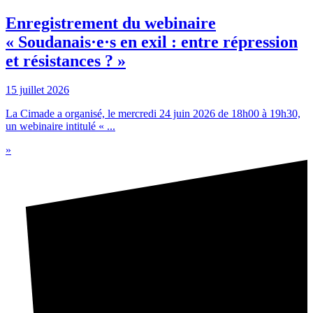
Enregistrement du webinaire
« Soudanais·e·s en exil : entre répression
et résistances ? »
15 juillet 2026
La Cimade a organisé, le mercredi 24 juin 2026 de 18h00 à 19h30,
un webinaire intitulé « ...
»