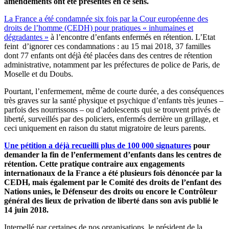
amendements ont été présentés en ce sens.
La France a été condamnée six fois par la Cour européenne des
droits de l’homme (CEDH) pour pratiques « inhumaines et
dégradantes »
à l’encontre d’enfants enfermés en rétention. L’Etat
feint d’ignorer ces condamnations : au 15 mai 2018, 37 familles
dont 77 enfants ont déjà été placées dans des centres de rétention
administrative, notamment par les préfectures de police de Paris, de
Moselle et du Doubs.
Pourtant, l’enfermement, même de courte durée, a des conséquences
très graves sur la santé physique et psychique d’enfants très jeunes –
parfois des nourrissons – ou d’adolescents qui se trouvent privés de
liberté, surveillés par des policiers, enfermés derrière un grillage, et
ceci uniquement en raison du statut migratoire de leurs parents.
Une pétition a déjà recueilli plus de 100 000 signatures
pour
demander la fin de l’enfermement d’enfants dans les centres de
rétention. Cette pratique contraire aux engagements
internationaux de la France a été plusieurs fois dénoncée par la
CEDH, mais également par le Comité des droits de l’enfant des
Nations unies, le Défenseur des droits ou encore le Contrôleur
général des lieux de privation de liberté dans son avis publié le
14 juin 2018.
Interpellé par certaines de nos organisations, le président de la