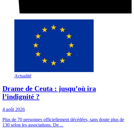
Actualité
Drame de Ceuta : jusqu’où ira
l’indignité ?
4 août 2026
Plus de 70 personnes officiellement décédées, sans doute plus de
130 selon les associations. De ...