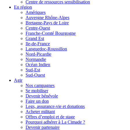
Centre de ressources sensibilisation
En région
Amériques
Auvergne Rhône-Alpes
Bretagne-Pays de Loire
Centre-Ouest
Franche-Comté Bourgogne
Grand Est
Ile-de-France
Languedoc-Roussillon
Nord-Picardie
Normandie
Océan Indien
Sud-Est
Sud-Ouest
Agir
Nos campagnes
Se mobiliser
Devenir bénévole
Faire un don
Legs, assurance-vie et donations
Acheter militant
Offres d’emploi et de stage
Pourquoi adhérer à La Cimade ?
Devenir partenaire