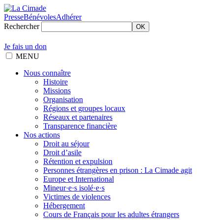
Presse
Bénévoles
Adhérer
Rechercher
OK
Je fais un don
MENU
Nous connaître
Histoire
Missions
Organisation
Régions et groupes locaux
Réseaux et partenaires
Transparence financière
Nos actions
Droit au séjour
Droit d’asile
Rétention et expulsion
Personnes étrangères en prison : La Cimade agit
Europe et International
Mineur·e·s isolé·e·s
Victimes de violences
Hébergement
Cours de Français pour les adultes étrangers