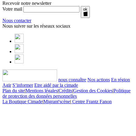
Recevoir notre newsletter
Votre mail
ok
Nous contacter
Nous suivre sur les réseaux sociaux
nous connaître
Nos actions
En région
Agir
S’informer
Etre aidé par la cimade
Plan du site
|
Mentions légales
|
Crédits
|
Gestion des Cookies
|
Politique
de protection des données personnelles
La Boutique Cimade
|
Migrant'scène
|
Centre Frantz Fanon