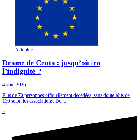
Actualité
Drame de Ceuta : jusqu’où ira
l’indignité ?
4 août 2026
Plus de 70 personnes officiellement décédées, sans doute plus de
130 selon les associations. De ...
»