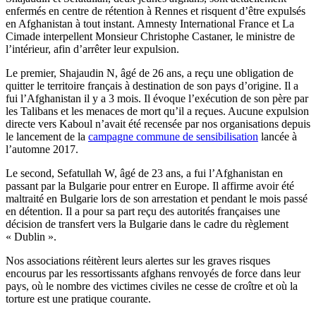
enfermés en centre de rétention à Rennes et risquent d’être expulsés
en Afghanistan à tout instant. Amnesty International France et La
Cimade interpellent Monsieur Christophe Castaner, le ministre de
l’intérieur, afin d’arrêter leur expulsion.
Le premier, Shajaudin N, âgé de 26 ans, a reçu une obligation de
quitter le territoire français à destination de son pays d’origine. Il a
fui l’Afghanistan il y a 3 mois. Il évoque l’exécution de son père par
les Talibans et les menaces de mort qu’il a reçues. Aucune expulsion
directe vers Kaboul n’avait été recensée par nos organisations depuis
le lancement de la
campagne commune de sensibilisation
lancée à
l’automne 2017.
Le second, Sefatullah W, âgé de 23 ans, a fui l’Afghanistan en
passant par la Bulgarie pour entrer en Europe. Il affirme avoir été
maltraité en Bulgarie lors de son arrestation et pendant le mois passé
en détention. Il a pour sa part reçu des autorités françaises une
décision de transfert vers la Bulgarie dans le cadre du règlement
« Dublin ».
Nos associations réitèrent leurs alertes sur les graves risques
encourus par les ressortissants afghans renvoyés de force dans leur
pays, où le nombre des victimes civiles ne cesse de croître et où la
torture est une pratique courante.