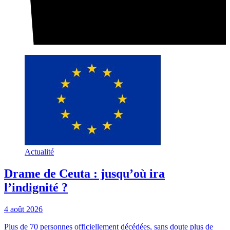
Actualité
Drame de Ceuta : jusqu’où ira
l’indignité ?
4 août 2026
Plus de 70 personnes officiellement décédées, sans doute plus de