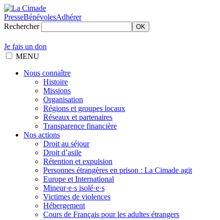
Presse
Bénévoles
Adhérer
Rechercher
OK
Je fais un don
MENU
Nous connaître
Histoire
Missions
Organisation
Régions et groupes locaux
Réseaux et partenaires
Transparence financière
Nos actions
Droit au séjour
Droit d’asile
Rétention et expulsion
Personnes étrangères en prison : La Cimade agit
Europe et International
Mineur·e·s isolé·e·s
Victimes de violences
Hébergement
Cours de Français pour les adultes étrangers