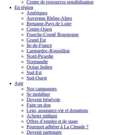
Centre de ressources sensibilisation
En région
Amériques
Auvergne Rhône-Alpes
Bretagne-Pays de Loire
Centre-Ouest
Franche-Comté Bourgogne
Grand Est
Ile-de-France
Languedoc-Roussillon
Nord-Picardie
Normandie
Océan Indien
Sud-Est
Sud-Ouest
Agir
Nos campagnes
Se mobiliser
Devenir bénévole
Faire un don
Legs, assurance-vie et donations
Acheter militant
Offres d’emploi et de stage
Pourquoi adhérer à La Cimade ?
Devenir partenaire