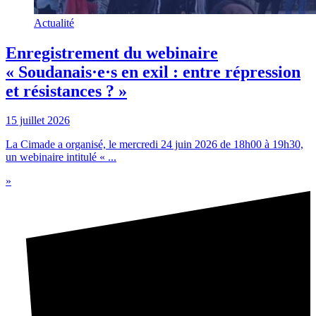
Actualité
Enregistrement du webinaire
« Soudanais·e·s en exil : entre répression
et résistances ? »
15 juillet 2026
La Cimade a organisé, le mercredi 24 juin 2026 de 18h00 à 19h30,
un webinaire intitulé « ...
»