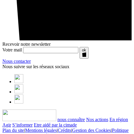
Recevoir notre newsletter
Votre mail
ok
Nous contacter
Nous suivre sur les réseaux sociaux
nous connaître
Nos actions
En région
Agir
S’informer
Etre aidé par la cimade
Plan du site
|
Mentions légales
|
Crédits
|
Gestion des Cookies
|
Politique