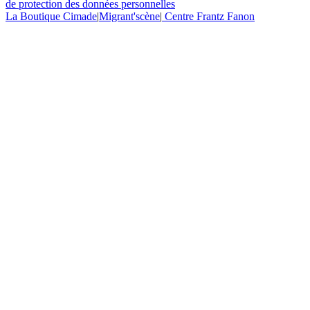
de protection des données personnelles
La Boutique Cimade
|
Migrant'scène
|
Centre Frantz Fanon