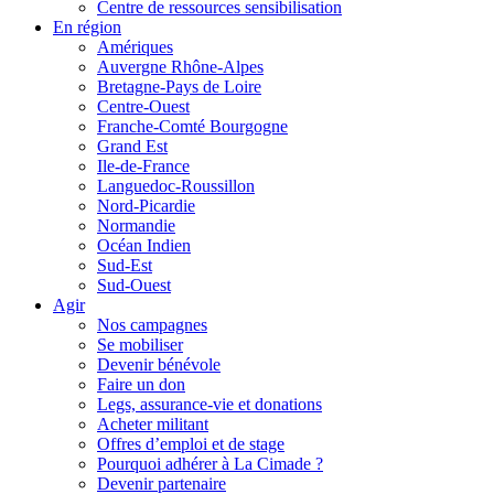
Centre de ressources sensibilisation
En région
Amériques
Auvergne Rhône-Alpes
Bretagne-Pays de Loire
Centre-Ouest
Franche-Comté Bourgogne
Grand Est
Ile-de-France
Languedoc-Roussillon
Nord-Picardie
Normandie
Océan Indien
Sud-Est
Sud-Ouest
Agir
Nos campagnes
Se mobiliser
Devenir bénévole
Faire un don
Legs, assurance-vie et donations
Acheter militant
Offres d’emploi et de stage
Pourquoi adhérer à La Cimade ?
Devenir partenaire