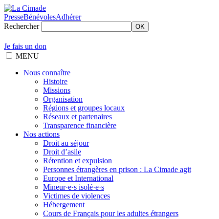
Presse
Bénévoles
Adhérer
Rechercher
OK
Je fais un don
MENU
Nous connaître
Histoire
Missions
Organisation
Régions et groupes locaux
Réseaux et partenaires
Transparence financière
Nos actions
Droit au séjour
Droit d’asile
Rétention et expulsion
Personnes étrangères en prison : La Cimade agit
Europe et International
Mineur·e·s isolé·e·s
Victimes de violences
Hébergement
Cours de Français pour les adultes étrangers