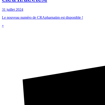
31 juillet 2024
Le nouveau numéro de CRApharnaüm est disponible !
»