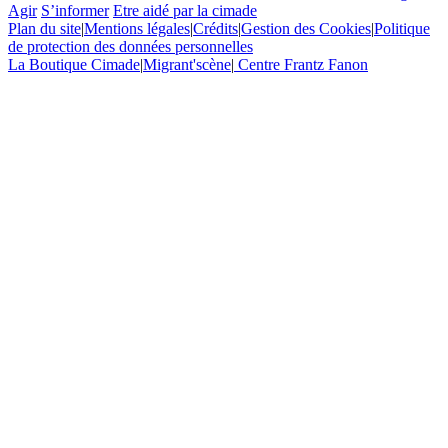
Agir
S’informer
Etre aidé par la cimade
Plan du site
|
Mentions légales
|
Crédits
|
Gestion des Cookies
|
Politique
de protection des données personnelles
La Boutique Cimade
|
Migrant'scène
|
Centre Frantz Fanon