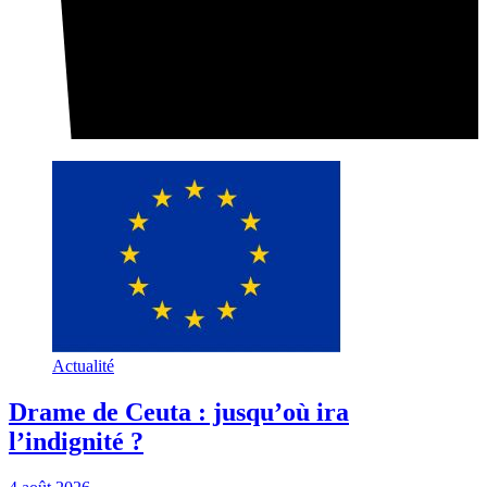
Actualité
Drame de Ceuta : jusqu’où ira
l’indignité ?