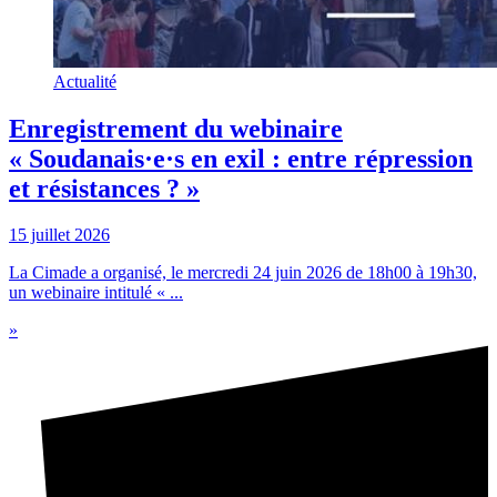
Actualité
Enregistrement du webinaire
« Soudanais·e·s en exil : entre répression
et résistances ? »
15 juillet 2026
La Cimade a organisé, le mercredi 24 juin 2026 de 18h00 à 19h30,
un webinaire intitulé « ...
»