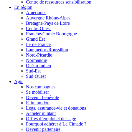
Centre de ressources sensibilisation
En région
Amériques
Auvergne Rhône-Alpes
Bretagne-Pays de Loire
Centre-Ouest
Franche-Comté Bourgogne
Grand Est
Ile-de-France
Languedoc-Roussillon
Nord-Picardie
Normandie
Océan Indien
Sud-Est
Sud-Ouest
Agir
Nos campagnes
Se mobiliser
Devenir bénévole
Faire un don
Legs, assurance-vie et donations
Acheter militant
Offres d’emploi et de stage
Pourquoi adhérer à La Cimade ?
Devenir partenaire