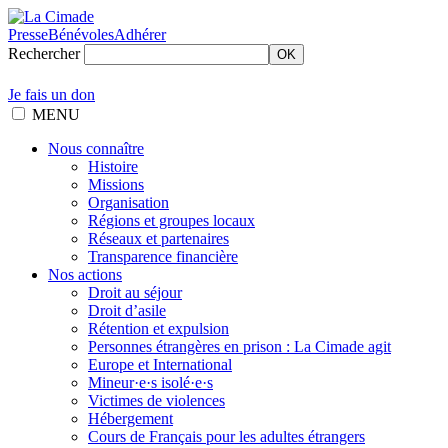
Presse
Bénévoles
Adhérer
Rechercher
OK
Je fais un don
MENU
Nous connaître
Histoire
Missions
Organisation
Régions et groupes locaux
Réseaux et partenaires
Transparence financière
Nos actions
Droit au séjour
Droit d’asile
Rétention et expulsion
Personnes étrangères en prison : La Cimade agit
Europe et International
Mineur·e·s isolé·e·s
Victimes de violences
Hébergement
Cours de Français pour les adultes étrangers