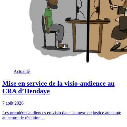
Actualité
Mise en service de la visio-audience au
CRA d’Hendaye
7 août 2026
Les premières audiences en visio dans l'annexe de justice attenante
au centre de rétention ...