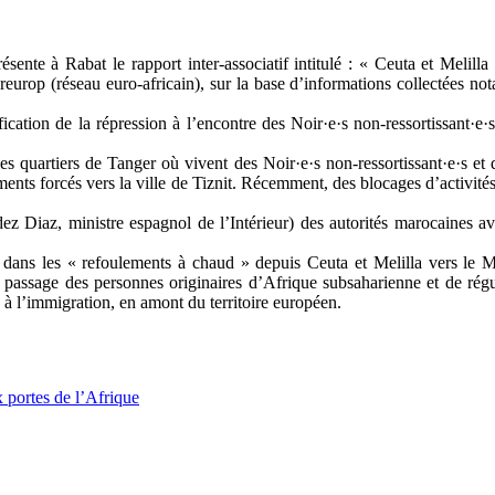
nte à Rabat le rapport inter-associatif intitulé : « Ceuta et Melilla 
rop (réseau euro-africain), sur la base d’informations collectées not
ification de la répression à l’encontre des Noir·e·s non-ressortissant·e
es quartiers de Tanger où vivent des Noir·e·s non-ressortissant·e·s et
cements forcés vers la ville de Tiznit. Récemment, des blocages d’activit
ez Diaz, ministre espagnol de l’Intérieur) des autorités marocaines av
n dans les « refoulements à chaud » depuis Ceuta et Melilla vers le 
 passage des personnes originaires d’Afrique subsaharienne et de régul
s à l’immigration, en amont du territoire européen.
x portes de l’Afrique