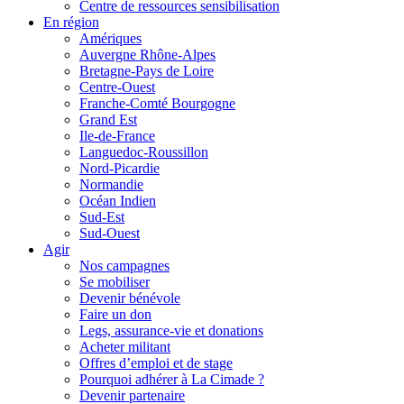
Centre de ressources sensibilisation
En région
Amériques
Auvergne Rhône-Alpes
Bretagne-Pays de Loire
Centre-Ouest
Franche-Comté Bourgogne
Grand Est
Ile-de-France
Languedoc-Roussillon
Nord-Picardie
Normandie
Océan Indien
Sud-Est
Sud-Ouest
Agir
Nos campagnes
Se mobiliser
Devenir bénévole
Faire un don
Legs, assurance-vie et donations
Acheter militant
Offres d’emploi et de stage
Pourquoi adhérer à La Cimade ?
Devenir partenaire