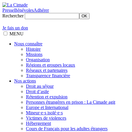
Presse
Bénévoles
Adhérer
Rechercher
OK
Je fais un don
MENU
Nous connaître
Histoire
Missions
Organisation
Régions et groupes locaux
Réseaux et partenaires
Transparence financière
Nos actions
Droit au séjour
Droit d’asile
Rétention et expulsion
Personnes étrangères en prison : La Cimade agit
Europe et International
Mineur·e·s isolé·e·s
Victimes de violences
Hébergement
Cours de Français pour les adultes étrangers