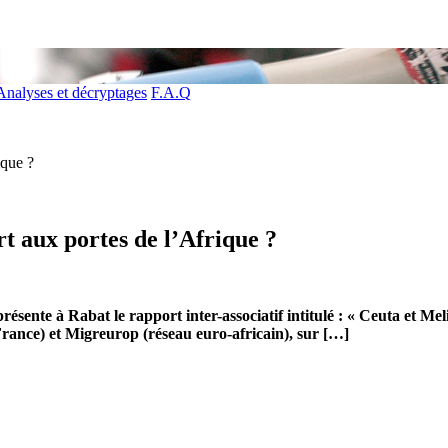
Analyses et décryptages
F.A.Q
ique ?
ert aux portes de l’Afrique ?
sente à Rabat le rapport inter-associatif intitulé : « Ceuta et Melill
ance) et Migreurop (réseau euro-africain), sur […]