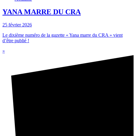
YANA MARRE DU CRA
25 février 2026
Le dixième numéro de la gazette « Yana marre du CRA » vient
d’être publié !
»