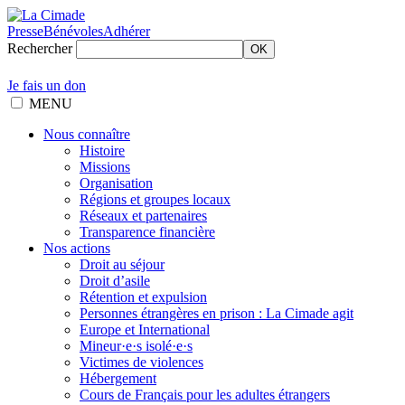
Presse
Bénévoles
Adhérer
Rechercher
OK
Je fais un don
MENU
Nous connaître
Histoire
Missions
Organisation
Régions et groupes locaux
Réseaux et partenaires
Transparence financière
Nos actions
Droit au séjour
Droit d’asile
Rétention et expulsion
Personnes étrangères en prison : La Cimade agit
Europe et International
Mineur·e·s isolé·e·s
Victimes de violences
Hébergement
Cours de Français pour les adultes étrangers