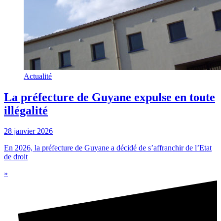
Actualité
La préfecture de Guyane expulse en toute
illégalité
28 janvier 2026
En 2026, la préfecture de Guyane a décidé de s’affranchir de l’Etat
de droit
»