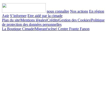
nous connaître
Nos actions
En région
Agir
S’informer
Etre aidé par la cimade
Plan du site
|
Mentions légales
|
Crédits
|
Gestion des Cookies
|
Politique
de protection des données personnelles
La Boutique Cimade
|
Migrant'scène
|
Centre Frantz Fanon