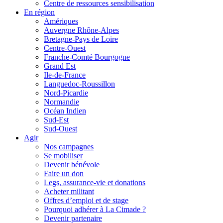
Centre de ressources sensibilisation
En région
Amériques
Auvergne Rhône-Alpes
Bretagne-Pays de Loire
Centre-Ouest
Franche-Comté Bourgogne
Grand Est
Ile-de-France
Languedoc-Roussillon
Nord-Picardie
Normandie
Océan Indien
Sud-Est
Sud-Ouest
Agir
Nos campagnes
Se mobiliser
Devenir bénévole
Faire un don
Legs, assurance-vie et donations
Acheter militant
Offres d’emploi et de stage
Pourquoi adhérer à La Cimade ?
Devenir partenaire