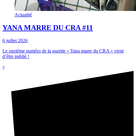
Actualité
YANA MARRE DU CRA #11
6 juillet 2026
Le onzième numéro de la gazette « Yana marre du CRA » vient
d’être publié !
»